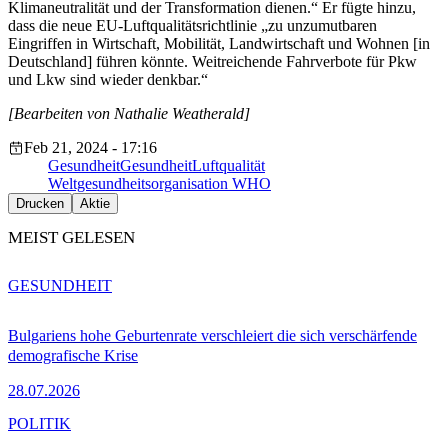
Klimaneutralität und der Transformation dienen.“ Er fügte hinzu,
dass die neue EU-Luftqualitätsrichtlinie „zu unzumutbaren
Eingriffen in Wirtschaft, Mobilität, Landwirtschaft und Wohnen [in
Deutschland] führen könnte. Weitreichende Fahrverbote für Pkw
und Lkw sind wieder denkbar.“
[Bearbeiten von Nathalie Weatherald]
Feb 21, 2024 - 17:16
Gesundheit
Gesundheit
Luftqualität
Weltgesundheitsorganisation WHO
Drucken
Aktie
MEIST GELESEN
GESUNDHEIT
Bulgariens hohe Geburtenrate verschleiert die sich verschärfende
demografische Krise
28.07.2026
POLITIK