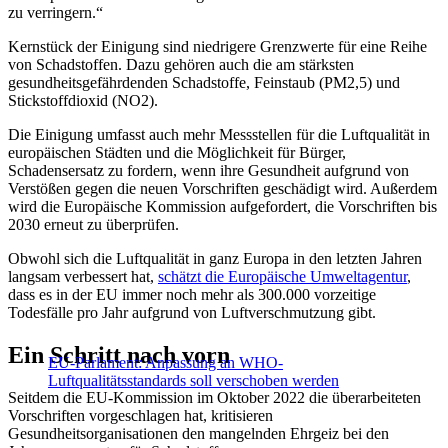
zu verringern.“
Kernstück der Einigung sind niedrigere Grenzwerte für eine Reihe
von Schadstoffen. Dazu gehören auch die am stärksten
gesundheitsgefährdenden Schadstoffe, Feinstaub (PM2,5) und
Stickstoffdioxid (NO2).
Die Einigung umfasst auch mehr Messstellen für die Luftqualität in
europäischen Städten und die Möglichkeit für Bürger,
Schadensersatz zu fordern, wenn ihre Gesundheit aufgrund von
Verstößen gegen die neuen Vorschriften geschädigt wird. Außerdem
wird die Europäische Kommission aufgefordert, die Vorschriften bis
2030 erneut zu überprüfen.
Obwohl sich die Luftqualität in ganz Europa in den letzten Jahren
langsam verbessert hat,
schätzt die Europäische Umweltagentur
,
dass es in der EU immer noch mehr als 300.000 vorzeitige
Todesfälle pro Jahr aufgrund von Luftverschmutzung gibt.
Ein Schritt nach vorn
EU-Parlament: Anpassung an WHO-
Luftqualitätsstandards soll verschoben werden
Seitdem die EU-Kommission im Oktober 2022 die überarbeiteten
Vorschriften vorgeschlagen hat, kritisieren
Gesundheitsorganisationen den mangelnden Ehrgeiz bei den