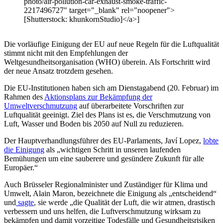
photo/air-pollution-car-exhaust-smoke-traffic-
2217496727" target="_blank" rel="noopener">
[Shutterstock: khunkornStudio]</a>]
Die vorläufige Einigung der EU auf neue Regeln für die Luftqualität
stimmt nicht mit den Empfehlungen der
Weltgesundheitsorganisation (WHO) überein. Als Fortschritt wird
der neue Ansatz trotzdem gesehen.
Die EU-Institutionen haben sich am Dienstagabend (20. Februar) im
Rahmen des
Aktionsplans zur Bekämpfung der
Umweltverschmutzung
auf überarbeitete Vorschriften zur
Luftqualität geeinigt. Ziel des Plans ist es, die Verschmutzung von
Luft, Wasser und Boden bis 2050 auf Null zu reduzieren.
Der Hauptverhandlungsführer des EU-Parlaments, Javí Lopez,
lobte
die Einigung
als „wichtigen Schritt in unseren laufenden
Bemühungen um eine sauberere und gesündere Zukunft für alle
Europäer.“
Auch Brüsseler Regionalminister und Zuständiger für Klima und
Umwelt, Alain Maron, bezeichnete die Einigung als „entscheidend“
und
sagte
, sie werde „die Qualität der Luft, die wir atmen, drastisch
verbessern und uns helfen, die Luftverschmutzung wirksam zu
bekämpfen und damit vorzeitige Todesfälle und Gesundheitsrisiken