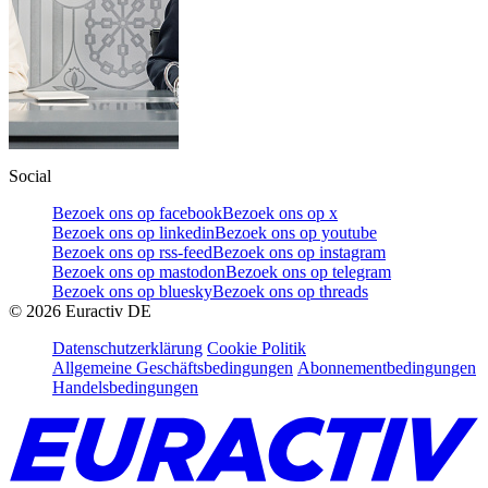
Social
Bezoek ons op facebook
Bezoek ons op x
Bezoek ons op linkedin
Bezoek ons op youtube
Bezoek ons op rss-feed
Bezoek ons op instagram
Bezoek ons op mastodon
Bezoek ons op telegram
Bezoek ons op bluesky
Bezoek ons op threads
©
2026
Euractiv DE
Datenschutzerklärung
Cookie Politik
Allgemeine Geschäftsbedingungen
Abonnementbedingungen
Handelsbedingungen