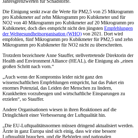
Jahresgrenzwerten für Schadstoffe.
Die Einigung senkt zwar die Werte für PM2,5 von 25 Mikrogramm
pro Kubikmeter auf zehn Mikrogramm pro Kubikmeter und für
NO2 von 40 Mikrogramm pro Kubikmeter auf 20 Mikrogramm pro
Kubikmeter, doch dies entspricht nicht den jüngsten
Empfehlungen
der Weltgesundheitsorganisation (WHO)
von 2021. Dort wird
empfohlen, fünf Mikrogramm pro Kubikmeter für PM2,5 und zehn
Mikrogramm pro Kubikmeter für NO2 nicht zu überschreiten.
Trotzdem bezeichnete Anne Stauffer, stellvertretende Direktorin der
Health and Environment Alliance (HEAL), die Einigung als „einen
großen Schritt nach vorn.“
„Auch wenn der Kompromiss leider nicht ganz den
wissenschaftlichen Empfehlungen entspricht, hat das Paket ein
enormes Potenzial, das Leiden der Menschen zu lindern,
Krankheiten vorzubeugen und wirtschaftliche Einsparungen zu
erzielen“, so Stauffer.
Andere Organisationen wiesen in ihren Reaktionen auf die
Dringlichkeit einer Verbesserung der Luftqualität hin.
„Die EU-Luftqualitätsnormen müssen dringend aktualisiert werden.
Ärzte in ganz Europa sind sich einig, dass wir eine bessere
Luftqualität brauchen, und die Behörden und nationalen