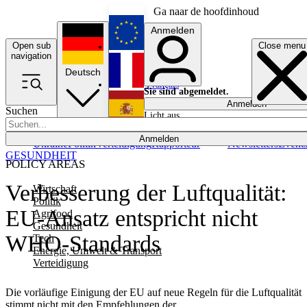
Ga naar de hoofdinhoud
Anmelden
Open sub
Close menu
English
navigation
Deutsch
Français
Sie sind abgemeldet.
Anmelden
Suchen
Licht aus
Español
Anmelden
Ukraine
Politik
Verteidigung
Rapporteur
Newsletters
Event
GESUNDHEIT
POLICY AREAS
Verbesserung der Luftqualität:
Wirtschaft
Politik
EU-Ansatz entspricht nicht
Agrifood
Gesundheit
WHO-Standards
Tech
Energie, Umwelt & Transport
Verteidigung
Die vorläufige Einigung der EU auf neue Regeln für die Luftqualität
stimmt nicht mit den Empfehlungen der