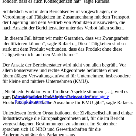
sondern dass es auch Konsequenzen hat“, sagte Rafaela.
Schließlich wird in dem Berichtsentwurf vorgeschlagen, die
Verordnung auf Tätigkeiten im Zusammenhang mit dem Transport,
der Lagerung und dem Vertrieb von Produkten auszuweiten, die
nach Ansicht der Berichterstatter unter das Verbot fallen sollten.
„In diesem Fall hätten wir mehr Garantien, dass wir Zwangsarbeit
identifizieren können“, sagte Rafaela. „Diese Tätigkeiten sind so
stark mit dem Produkt verbunden, dass das Produkt ohne diese
Tätigkeiten nicht auf den Markt käme.“
Der Ansatz der Berichterstatter wird nicht von allen begrüßt. Vor
allem konservative und rechte Abgeordnete befürchten einen
übermäßigen Verwaltungsaufwand für Unternehmen, insbesondere
für kleine und mittlere Unternehmen (KMU).
„Nicht jede Fraktion wird für diese Aspekte stimmen […], weil es
Zwangsarbeit: EU-Abgeordnete wollen strengere
zum Beispiel bei der Umkehr der Beweislast für
Produktkontrollen
Hochrisikoprodukte keine Ausnahme für KMU gibt“, sagte Rafaela.
Unterdessen fordern Organisationen der Zivilgesellschaft und einige
Industriezweige die Europaabgeordneten auf, für die im Bericht
vorgeschlagenen Bestimmungen zu stimmen. Im September
sprachen sich 16 NRO und Gewerkschaften für die
Änderungsanträge des Parlaments aus.