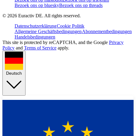
Bezoek ons op bluesky
Bezoek ons op threads
©
2026
Euractiv DE. All rights reserved.
Datenschutzerklärung
Cookie Politik
Allgemeine Geschäftsbedingungen
Abonnementbedingungen
Handelsbedingungen
This site is protected by reCAPTCHA, and the Google
Privacy
Policy
and
Terms of Service
apply.
Deutsch