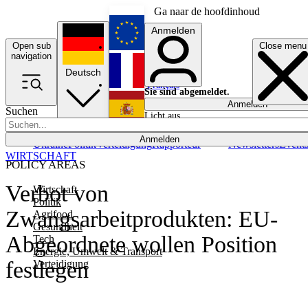
Ga naar de hoofdinhoud
Anmelden
Open sub
Close menu
English
navigation
Deutsch
Français
Sie sind abgemeldet.
Anmelden
Suchen
Licht aus
Español
Anmelden
Ukraine
Politik
Verteidigung
Rapporteur
Newsletters
Event
WIRTSCHAFT
POLICY AREAS
Verbot von
Wirtschaft
Politik
Zwangsarbeitprodukten: EU-
Agrifood
Gesundheit
Abgeordnete wollen Position
Tech
Energie, Umwelt & Transport
festlegen
Verteidigung