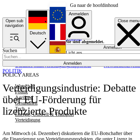
Ga naar de hoofdinhoud
Anmelden
Open sub
Close menu
English
navigation
Deutsch
Français
Sie sind abgemeldet.
Anmelden
Suchen
Licht aus
Español
Anmelden
Ukraine
Politik
Verteidigung
Rapporteur
Newsletters
Event
POLITIK
POLICY AREAS
Verteidigungsindustrie: Debatte
Wirtschaft
Politik
über EU-Förderung für
Agrifood
Gesundheit
lizenzierte Produkte
Tech
Energie, Umwelt & Transport
Verteidigung
Am Mittwoch (4. Dezember) diskutieren die EU-Botschafter über
die Finanzierung von Verteidigungsprodukten, die unter Lizenz in