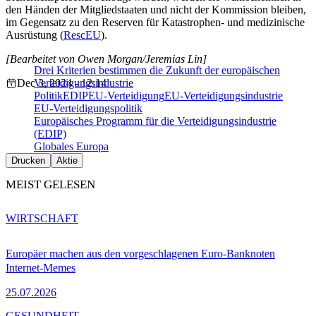
den Händen der Mitgliedstaaten und nicht der Kommission bleiben,
im Gegensatz zu den Reserven für Katastrophen- und medizinische
Ausrüstung (
RescEU
).
[Bearbeitet von Owen Morgan/Jeremias Lin]
Drei Kriterien bestimmen die Zukunft der europäischen
Dec 3, 2024 - 12:14
Verteidigungsindustrie
Politik
EDIP
EU-Verteidigung
EU-Verteidigungsindustrie
EU-Verteidigungspolitik
Europäisches Programm für die Verteidigungsindustrie
(EDIP)
Globales Europa
Drucken
Aktie
MEIST GELESEN
WIRTSCHAFT
Europäer machen aus den vorgeschlagenen Euro-Banknoten
Internet-Memes
25.07.2026
GESUNDHEIT