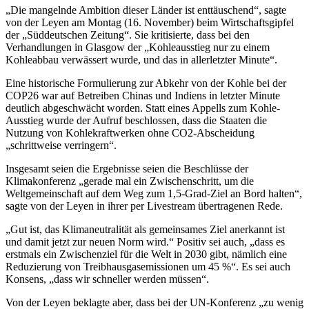
„Die mangelnde Ambition dieser Länder ist enttäuschend“, sagte
von der Leyen am Montag (16. November) beim Wirtschaftsgipfel
der „Süddeutschen Zeitung“. Sie kritisierte, dass bei den
Verhandlungen in Glasgow der „Kohleausstieg nur zu einem
Kohleabbau verwässert wurde, und das in allerletzter Minute“.
Eine historische Formulierung zur Abkehr von der Kohle bei der
COP26 war auf Betreiben Chinas und Indiens in letzter Minute
deutlich abgeschwächt worden. Statt eines Appells zum Kohle-
Ausstieg wurde der Aufruf beschlossen, dass die Staaten die
Nutzung von Kohlekraftwerken ohne CO2-Abscheidung
„schrittweise verringern“.
Insgesamt seien die Ergebnisse seien die Beschlüsse der
Klimakonferenz „gerade mal ein Zwischenschritt, um die
Weltgemeinschaft auf dem Weg zum 1,5-Grad-Ziel an Bord halten“,
sagte von der Leyen in ihrer per Livestream übertragenen Rede.
„Gut ist, das Klimaneutralität als gemeinsames Ziel anerkannt ist
und damit jetzt zur neuen Norm wird.“ Positiv sei auch, „dass es
erstmals ein Zwischenziel für die Welt in 2030 gibt, nämlich eine
Reduzierung von Treibhausgasemissionen um 45 %“. Es sei auch
Konsens, „dass wir schneller werden müssen“.
Von der Leyen beklagte aber, dass bei der UN-Konferenz „zu wenig