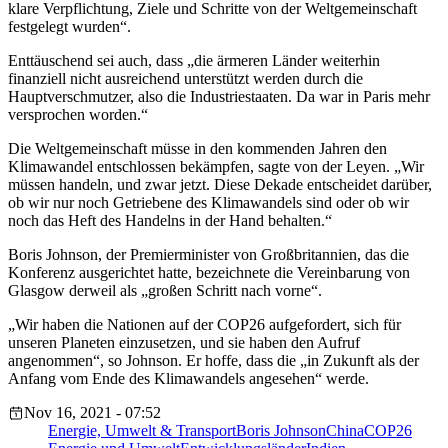
klare Verpflichtung, Ziele und Schritte von der Weltgemeinschaft
festgelegt wurden“.
Enttäuschend sei auch, dass „die ärmeren Länder weiterhin
finanziell nicht ausreichend unterstützt werden durch die
Hauptverschmutzer, also die Industriestaaten. Da war in Paris mehr
versprochen worden.“
Die Weltgemeinschaft müsse in den kommenden Jahren den
Klimawandel entschlossen bekämpfen, sagte von der Leyen. „Wir
müssen handeln, und zwar jetzt. Diese Dekade entscheidet darüber,
ob wir nur noch Getriebene des Klimawandels sind oder ob wir
noch das Heft des Handelns in der Hand behalten.“
Boris Johnson, der Premierminister von Großbritannien, das die
Konferenz ausgerichtet hatte, bezeichnete die Vereinbarung von
Glasgow derweil als „großen Schritt nach vorne“.
„Wir haben die Nationen auf der COP26 aufgefordert, sich für
unseren Planeten einzusetzen, und sie haben den Aufruf
angenommen“, so Johnson. Er hoffe, dass die „in Zukunft als der
Anfang vom Ende des Klimawandels angesehen“ werde.
Nov 16, 2021 - 07:52
Energie, Umwelt & Transport
Boris Johnson
China
COP26