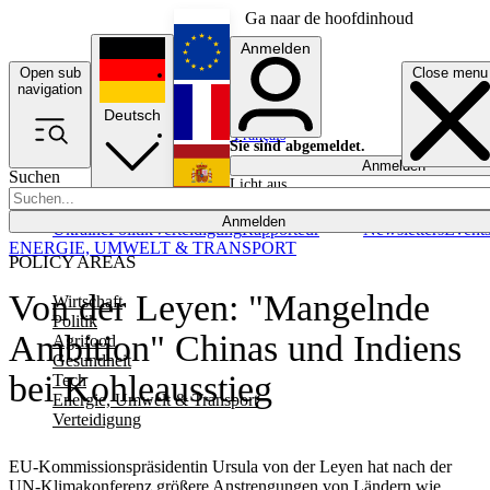
Ga naar de hoofdinhoud
Anmelden
Open sub
Close menu
English
navigation
Deutsch
Français
Sie sind abgemeldet.
Anmelden
Suchen
Licht aus
Español
Anmelden
Ukraine
Politik
Verteidigung
Rapporteur
Newsletters
Event
ENERGIE, UMWELT & TRANSPORT
POLICY AREAS
Von der Leyen: "Mangelnde
Wirtschaft
Politik
Ambition" Chinas und Indiens
Agrifood
Gesundheit
bei Kohleausstieg
Tech
Energie, Umwelt & Transport
Verteidigung
EU-Kommissionspräsidentin Ursula von der Leyen hat nach der
UN-Klimakonferenz größere Anstrengungen von Ländern wie