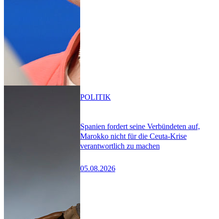
POLITIK
Spanien fordert seine Verbündeten auf,
Marokko nicht für die Ceuta-Krise
verantwortlich zu machen
05.08.2026