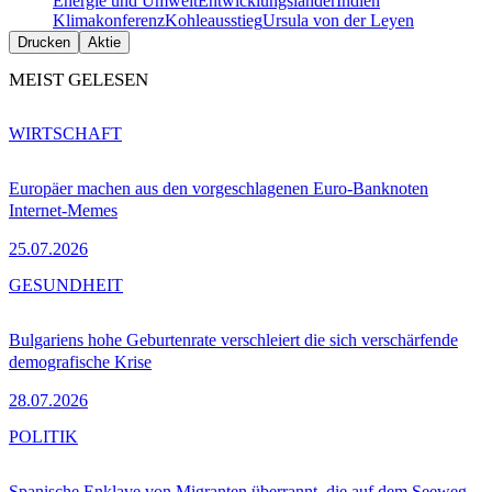
Energie und Umwelt
Entwicklungsländer
Indien
Klimakonferenz
Kohleausstieg
Ursula von der Leyen
Drucken
Aktie
MEIST GELESEN
WIRTSCHAFT
Europäer machen aus den vorgeschlagenen Euro-Banknoten
Internet-Memes
25.07.2026
GESUNDHEIT
Bulgariens hohe Geburtenrate verschleiert die sich verschärfende
demografische Krise
28.07.2026
POLITIK
Spanische Enklave von Migranten überrannt, die auf dem Seeweg