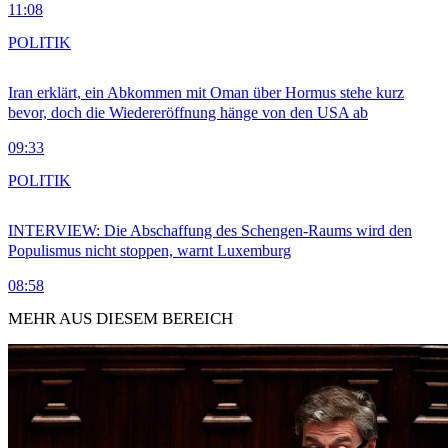
11:08
POLITIK
Iran erklärt, ein Abkommen mit Oman über Hormus stehe kurz
bevor, doch die Wiedereröffnung hänge von den USA ab
09:33
POLITIK
INTERVIEW: Die Abschaffung des Schengen-Raums wird den
Populismus nicht stoppen, warnt Luxemburg
08:58
MEHR AUS DIESEM BEREICH