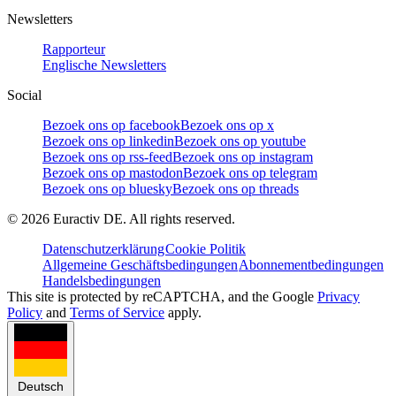
Newsletters
Rapporteur
Englische Newsletters
Social
Bezoek ons op facebook
Bezoek ons op x
Bezoek ons op linkedin
Bezoek ons op youtube
Bezoek ons op rss-feed
Bezoek ons op instagram
Bezoek ons op mastodon
Bezoek ons op telegram
Bezoek ons op bluesky
Bezoek ons op threads
©
2026
Euractiv DE. All rights reserved.
Datenschutzerklärung
Cookie Politik
Allgemeine Geschäftsbedingungen
Abonnementbedingungen
Handelsbedingungen
This site is protected by reCAPTCHA, and the Google
Privacy
Policy
and
Terms of Service
apply.
Deutsch