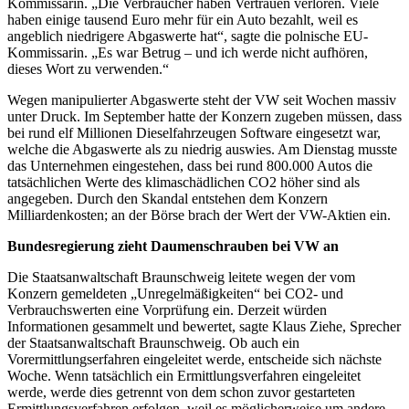
Kommissarin. „Die Verbraucher haben Vertrauen verloren. Viele
haben einige tausend Euro mehr für ein Auto bezahlt, weil es
angeblich niedrigere Abgaswerte hat“, sagte die polnische EU-
Kommissarin. „Es war Betrug – und ich werde nicht aufhören,
dieses Wort zu verwenden.“
Wegen manipulierter Abgaswerte steht der VW seit Wochen massiv
unter Druck. Im September hatte der Konzern zugeben müssen, dass
bei rund elf Millionen Dieselfahrzeugen Software eingesetzt war,
welche die Abgaswerte als zu niedrig auswies. Am Dienstag musste
das Unternehmen eingestehen, dass bei rund 800.000 Autos die
tatsächlichen Werte des klimaschädlichen CO2 höher sind als
angegeben. Durch den Skandal entstehen dem Konzern
Milliardenkosten; an der Börse brach der Wert der VW-Aktien ein.
Bundesregierung zieht Daumenschrauben bei VW an
Die Staatsanwaltschaft Braunschweig leitete wegen der vom
Konzern gemeldeten „Unregelmäßigkeiten“ bei CO2- und
Verbrauchswerten eine Vorprüfung ein. Derzeit würden
Informationen gesammelt und bewertet, sagte Klaus Ziehe, Sprecher
der Staatsanwaltschaft Braunschweig. Ob auch ein
Vorermittlungserfahren eingeleitet werde, entscheide sich nächste
Woche. Wenn tatsächlich ein Ermittlungsverfahren eingeleitet
werde, werde dies getrennt von dem schon zuvor gestarteten
Ermittlungsverfahren erfolgen, weil es möglicherweise um andere