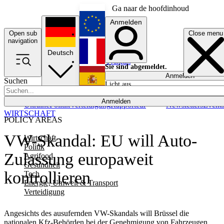
Ga naar de hoofdinhoud
Anmelden
Open sub
Close menu
English
navigation
Deutsch
Français
Sie sind abgemeldet.
Anmelden
Suchen
Licht aus
Español
Anmelden
Ukraine
Politik
Verteidigung
Rapporteur
Newsletters
Event
WIRTSCHAFT
POLICY AREAS
VW-Skandal: EU will Auto-
Wirtschaft
Politik
Zulassung europaweit
Agrifood
Gesundheit
kontrollieren
Tech
Energie, Umwelt & Transport
Verteidigung
Angesichts des ausufernden VW-Skandals will Brüssel die
nationalen Kfz-Behörden bei der Genehmigung von Fahrzeugen