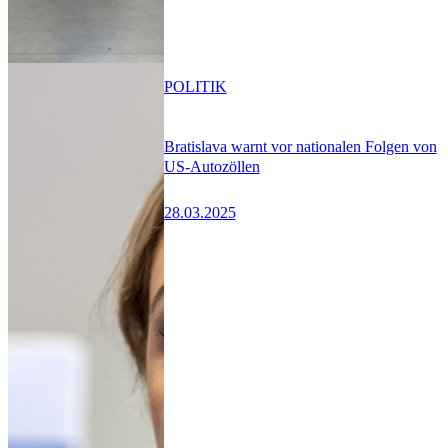
POLITIK
Bratislava warnt vor nationalen Folgen von
US-Autozöllen
28.03.2025