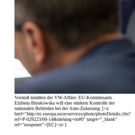
Vorstoß inmitten der VW-Affäre: EU-Kommissarin
Elzbieta Bienkowska will eine stärkere Kontrolle der
nationalen Behörden bei der Auto-Zulassung. [<a
href="http://ec.europa.eu/avservices/photo/photoDetails.cfm?
ref=P-029223/00-14&sitelang=en#0" target="_blank"
rel="noopener">[EC]</a>]