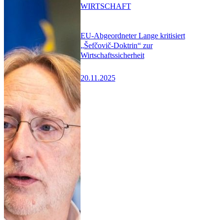
WIRTSCHAFT
EU-Abgeordneter Lange kritisiert
„Šefčovič-Doktrin“ zur
Wirtschaftssicherheit
20.11.2025