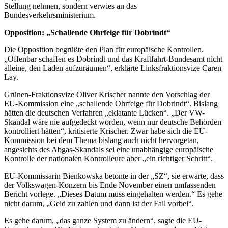
Stellung nehmen, sondern verwies an das
Bundesverkehrsministerium.
Opposition: „Schallende Ohrfeige für Dobrindt“
Die Opposition begrüßte den Plan für europäische Kontrollen.
„Offenbar schaffen es Dobrindt und das Kraftfahrt-Bundesamt nicht
alleine, den Laden aufzuräumen“, erklärte Linksfraktionsvize Caren
Lay.
Grünen-Fraktionsvize Oliver Krischer nannte den Vorschlag der
EU-Kommission eine „schallende Ohrfeige für Dobrindt“. Bislang
hätten die deutschen Verfahren „eklatante Lücken“. „Der VW-
Skandal wäre nie aufgedeckt worden, wenn nur deutsche Behörden
kontrolliert hätten“, kritisierte Krischer. Zwar habe sich die EU-
Kommission bei dem Thema bislang auch nicht hervorgetan,
angesichts des Abgas-Skandals sei eine unabhängige europäische
Kontrolle der nationalen Kontrolleure aber „ein richtiger Schritt“.
EU-Kommissarin Bienkowska betonte in der „SZ“, sie erwarte, dass
der Volkswagen-Konzern bis Ende November einen umfassenden
Bericht vorlege. „Dieses Datum muss eingehalten werden.“ Es gehe
nicht darum, „Geld zu zahlen und dann ist der Fall vorbei“.
Es gehe darum, „das ganze System zu ändern“, sagte die EU-