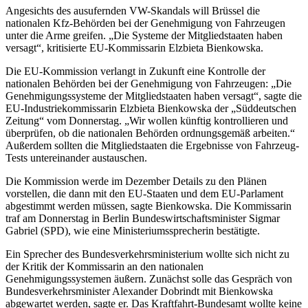
Angesichts des ausufernden VW-Skandals will Brüssel die
nationalen Kfz-Behörden bei der Genehmigung von Fahrzeugen
unter die Arme greifen. „Die Systeme der Mitgliedstaaten haben
versagt“, kritisierte EU-Kommissarin Elzbieta Bienkowska.
Die EU-Kommission verlangt in Zukunft eine Kontrolle der
nationalen Behörden bei der Genehmigung von Fahrzeugen: „Die
Genehmigungssysteme der Mitgliedstaaten haben versagt“, sagte die
EU-Industriekommissarin Elzbieta Bienkowska der „Süddeutschen
Zeitung“ vom Donnerstag. „Wir wollen künftig kontrollieren und
überprüfen, ob die nationalen Behörden ordnungsgemäß arbeiten.“
Außerdem sollten die Mitgliedstaaten die Ergebnisse von Fahrzeug-
Tests untereinander austauschen.
Die Kommission werde im Dezember Details zu den Plänen
vorstellen, die dann mit den EU-Staaten und dem EU-Parlament
abgestimmt werden müssen, sagte Bienkowska. Die Kommissarin
traf am Donnerstag in Berlin Bundeswirtschaftsminister Sigmar
Gabriel (SPD), wie eine Ministeriumssprecherin bestätigte.
Ein Sprecher des Bundesverkehrsministerium wollte sich nicht zu
der Kritik der Kommissarin an den nationalen
Genehmigungssystemen äußern. Zunächst solle das Gespräch von
Bundesverkehrsminister Alexander Dobrindt mit Bienkowska
abgewartet werden, sagte er. Das Kraftfahrt-Bundesamt wollte keine