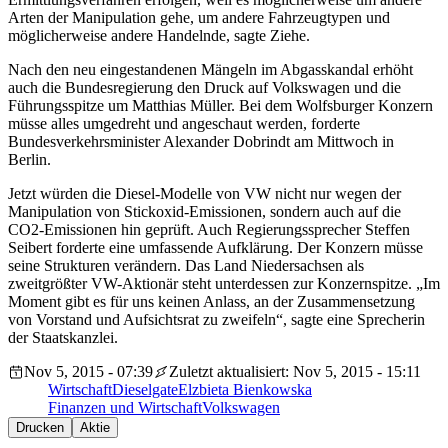
Arten der Manipulation gehe, um andere Fahrzeugtypen und
möglicherweise andere Handelnde, sagte Ziehe.
Nach den neu eingestandenen Mängeln im Abgasskandal erhöht
auch die Bundesregierung den Druck auf Volkswagen und die
Führungsspitze um Matthias Müller. Bei dem Wolfsburger Konzern
müsse alles umgedreht und angeschaut werden, forderte
Bundesverkehrsminister Alexander Dobrindt am Mittwoch in
Berlin.
Jetzt würden die Diesel-Modelle von VW nicht nur wegen der
Manipulation von Stickoxid-Emissionen, sondern auch auf die
CO2-Emissionen hin geprüft. Auch Regierungssprecher Steffen
Seibert forderte eine umfassende Aufklärung. Der Konzern müsse
seine Strukturen verändern. Das Land Niedersachsen als
zweitgrößter VW-Aktionär steht unterdessen zur Konzernspitze. „Im
Moment gibt es für uns keinen Anlass, an der Zusammensetzung
von Vorstand und Aufsichtsrat zu zweifeln“, sagte eine Sprecherin
der Staatskanzlei.
Nov 5, 2015 - 07:39
Zuletzt aktualisiert: Nov 5, 2015 - 15:11
Wirtschaft
Dieselgate
Elzbieta Bienkowska
Finanzen und Wirtschaft
Volkswagen
Drucken
Aktie