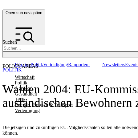
Open sub navigation
Suchen
Ukraine
Politik
Verteidigung
Rapporteur
Newsletters
Event
POLICY AREAS
POLITIK
Wirtschaft
Politik
Wahlen 2004: EU-Kommissio
Agrifood
Gesundheit
ausländischen Bewohnern 
Tech
Energie, Umwelt & Transport
Verteidigung
Die jetzigen und zukünftigen EU-Mitgliedsstaaten sollen alle notw
können.