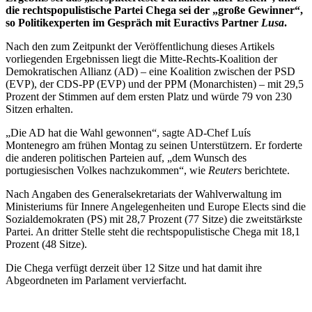
die rechtspopulistische Partei Chega sei der „große Gewinner“,
so Politikexperten im Gespräch mit Euractivs Partner
Lusa
.
Nach den zum Zeitpunkt der Veröffentlichung dieses Artikels
vorliegenden Ergebnissen liegt die Mitte-Rechts-Koalition der
Demokratischen Allianz (AD) – eine Koalition zwischen der PSD
(EVP), der CDS-PP (EVP) und der PPM (Monarchisten) – mit 29,5
Prozent der Stimmen auf dem ersten Platz und würde 79 von 230
Sitzen erhalten.
„Die AD hat die Wahl gewonnen“, sagte AD-Chef Luís
Montenegro am frühen Montag zu seinen Unterstützern. Er forderte
die anderen politischen Parteien auf, „dem Wunsch des
portugiesischen Volkes nachzukommen“, wie
Reuters
berichtete.
Nach Angaben des Generalsekretariats der Wahlverwaltung im
Ministeriums für Innere Angelegenheiten und Europe Elects sind die
Sozialdemokraten (PS) mit 28,7 Prozent (77 Sitze) die zweitstärkste
Partei. An dritter Stelle steht die rechtspopulistische Chega mit 18,1
Prozent (48 Sitze).
Die Chega verfügt derzeit über 12 Sitze und hat damit ihre
Abgeordneten im Parlament vervierfacht.