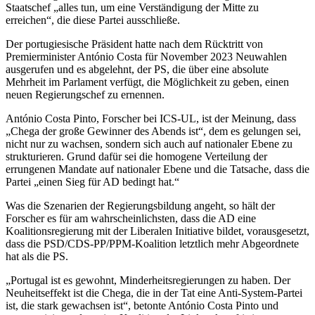
Staatschef „alles tun, um eine Verständigung der Mitte zu
erreichen“, die diese Partei ausschließe.
Der portugiesische Präsident hatte nach dem Rücktritt von
Premierminister António Costa für November 2023 Neuwahlen
ausgerufen und es abgelehnt, der PS, die über eine absolute
Mehrheit im Parlament verfügt, die Möglichkeit zu geben, einen
neuen Regierungschef zu ernennen.
António Costa Pinto, Forscher bei ICS-UL, ist der Meinung, dass
„Chega der große Gewinner des Abends ist“, dem es gelungen sei,
nicht nur zu wachsen, sondern sich auch auf nationaler Ebene zu
strukturieren. Grund dafür sei die homogene Verteilung der
errungenen Mandate auf nationaler Ebene und die Tatsache, dass die
Partei „einen Sieg für AD bedingt hat.“
Was die Szenarien der Regierungsbildung angeht, so hält der
Forscher es für am wahrscheinlichsten, dass die AD eine
Koalitionsregierung mit der Liberalen Initiative bildet, vorausgesetzt,
dass die PSD/CDS-PP/PPM-Koalition letztlich mehr Abgeordnete
hat als die PS.
„Portugal ist es gewohnt, Minderheitsregierungen zu haben. Der
Neuheitseffekt ist die Chega, die in der Tat eine Anti-System-Partei
ist, die stark gewachsen ist“, betonte António Costa Pinto und