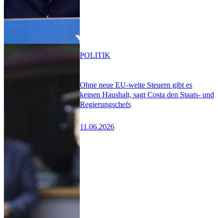
POLITIK
Ohne neue EU-weite Steuern gibt es
keinen Haushalt, sagt Costa den Staats- und
Regierungschefs
11.06.2026