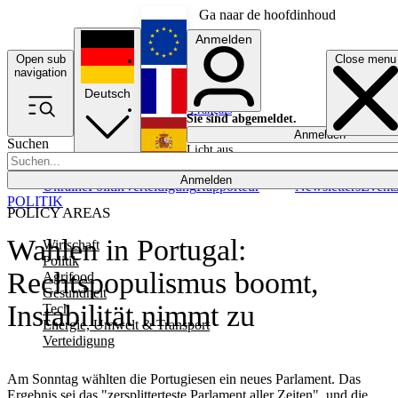
Ga naar de hoofdinhoud
Anmelden
Open sub
Close menu
English
navigation
Deutsch
Français
Sie sind abgemeldet.
Anmelden
Suchen
Licht aus
Español
Anmelden
Ukraine
Politik
Verteidigung
Rapporteur
Newsletters
Event
POLITIK
POLICY AREAS
Wahlen in Portugal:
Wirtschaft
Politik
Rechtspopulismus boomt,
Agrifood
Gesundheit
Instabilität nimmt zu
Tech
Energie, Umwelt & Transport
Verteidigung
Am Sonntag wählten die Portugiesen ein neues Parlament. Das
Ergebnis sei das "zersplitterteste Parlament aller Zeiten", und die