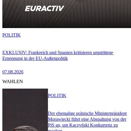
POLITIK
EXKLUSIV: Frankreich und Spanien kritisieren umstrittene
Ernennung in der EU-Außenpolitik
07.08.2026
WAHLEN
POLITIK
Der ehemalige polnische Ministerpräsident
Morawiecki führt eine Abspaltung von der
PiS an, um Kaczyński Konkurrenz zu
machen