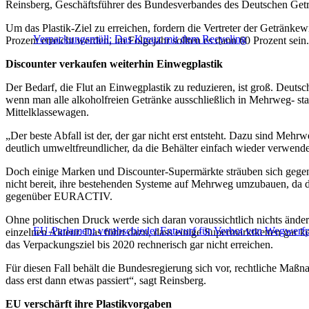
Reinsberg, Geschäftsführer des Bundesverbandes des Deutschen Getr
Um das Plastik-Ziel zu erreichen, fordern die Vertreter der Getränkew
Verpackungsmüll: Das Kreuz mit dem Recycling
Prozent erreicht werden, im Folgejahr sollten es dann 60 Prozent sein.
Discounter verkaufen weiterhin Einwegplastik
Der Bedarf, die Flut an Einwegplastik zu reduzieren, ist groß. Deutsc
wenn man alle alkoholfreien Getränke ausschließlich in Mehrweg- st
Mittelklassewagen.
„Der beste Abfall ist der, der gar nicht erst entsteht. Dazu sind Me
deutlich umweltfreundlicher, da die Behälter einfach wieder verwendet
Doch einige Marken und Discounter-Supermärkte sträuben sich gegen
nicht bereit, ihre bestehenden Systeme auf Mehrweg umzubauen, da d
gegenüber EURACTIV.
Ohne politischen Druck werde sich daran voraussichtlich nichts ände
EU-Parlament verabschiedet Entwurf für Verbot von Wegwerfp
einzelnen Akteur. Das führt dazu, dass einige Supermarktketten gar
das Verpackungsziel bis 2020 rechnerisch gar nicht erreichen.
Für diesen Fall behält die Bundesregierung sich vor, rechtliche Maßna
dass erst dann etwas passiert“, sagt Reinsberg.
EU verschärft ihre Plastikvorgaben