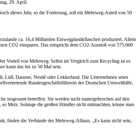
ag, 29. April.
. Noch dieses Jahr, so die Forderung, soll ein Mehrweg-Anteil von 50
rzulande ca. 16,4 Milliarden Einwegplastikflaschen produziert. Allein
 Tonnen CO2 einsparen. Das entspricht dem CO2-Ausstoß von 575.000
 Der Vorteil von Mehrweg: Selbst im Vergleich zum Recycling ist es
ser kann das bis zu 50 Mal sein.
i, Lidl, Danone, Nestlé oder Lekkerland. Die Unternehmen seien
ellvertretende Bundesgeschäftsführerin der Deutschen Umwelthilfe,
che insgesamt betreffen. Sie werden nicht runtergebrochen auf den
“, so Metz. Solange die großen Händler nicht mitmachten, könne man
spät, finden die Verbände der Mehrweg-Allianz. „Es kann nicht sein,