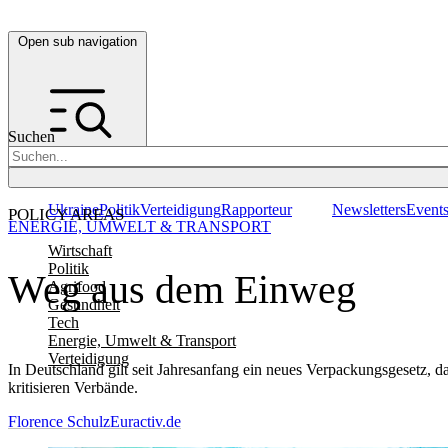
Open sub navigation
Suchen
Ukraine
Politik
Verteidigung
Rapporteur
Newsletters
Event
POLICY AREAS
ENERGIE, UMWELT & TRANSPORT
Wirtschaft
Politik
Weg aus dem Einweg
Agrifood
Gesundheit
Tech
Energie, Umwelt & Transport
Verteidigung
In Deutschland gilt seit Jahresanfang ein neues Verpackungsgesetz, d
kritisieren Verbände.
Florence Schulz
Euractiv.de