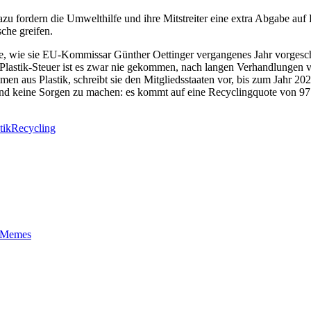
azu fordern die Umwelthilfe und ihre Mitstreiter eine extra Abgabe au
che greifen.
, wie sie EU-Kommissar Günther Oettinger vergangenes Jahr vorgeschla
r Plastik-Steuer ist es zwar nie gekommen, nach langen Verhandlungen 
en aus Plastik, schreibt sie den Mitgliedsstaaten vor, bis zum Jahr 2
and keine Sorgen zu machen: es kommt auf eine Recyclingquote von 97
tik
Recycling
t-Memes