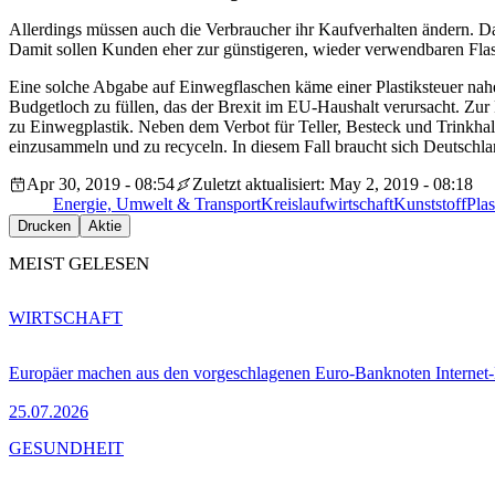
Allerdings müssen auch die Verbraucher ihr Kaufverhalten ändern. D
Damit sollen Kunden eher zur günstigeren, wieder verwendbaren Flas
Eine solche Abgabe auf Einwegflaschen käme einer Plastiksteuer nahe
Budgetloch zu füllen, das der Brexit im EU-Haushalt verursacht. Zu
zu Einwegplastik. Neben dem Verbot für Teller, Besteck und Trinkhalm
einzusammeln und zu recyceln. In diesem Fall braucht sich Deutschl
Apr 30, 2019 - 08:54
Zuletzt aktualisiert: May 2, 2019 - 08:18
Energie, Umwelt & Transport
Kreislaufwirtschaft
Kunststoff
Plas
Drucken
Aktie
MEIST GELESEN
WIRTSCHAFT
Europäer machen aus den vorgeschlagenen Euro-Banknoten Interne
25.07.2026
GESUNDHEIT