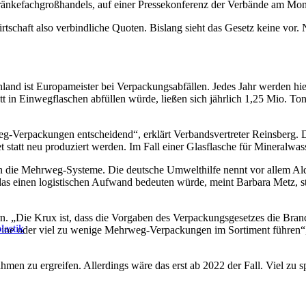
änkefachgroßhandels, auf einer Pressekonferenz der Verbände am Mont
irtschaft also verbindliche Quoten. Bislang sieht das Gesetz keine vor
hland ist Europameister bei Verpackungsabfällen. Jedes Jahr werden hie
att in Einwegflaschen abfüllen würde, ließen sich jährlich 1,25 Mio.
hrweg-Verpackungen entscheidend“, erklärt Verbandsvertreter Reinsberg.
 statt neu produziert werden. Im Fall einer Glasflasche für Mineralwas
 die Mehrweg-Systeme. Die deutsche Umwelthilfe nennt vor allem Ald
as einen logistischen Aufwand bedeuten würde, meint Barbara Metz, st
rn. „Die Krux ist, dass die Vorgaben des Verpackungsgesetzes die Bran
lastik
 keine oder viel zu wenige Mehrweg-Verpackungen im Sortiment führen
hmen zu ergreifen. Allerdings wäre das erst ab 2022 der Fall. Viel zu 