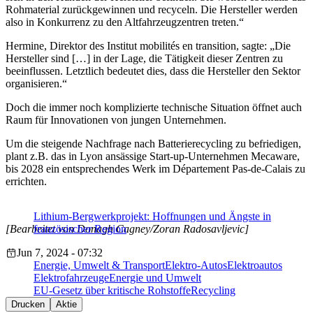
Rohmaterial zurückgewinnen und recyceln. Die Hersteller werden
also in Konkurrenz zu den Altfahrzeugzentren treten.“
Hermine, Direktor des Institut mobilités en transition, sagte: „Die
Hersteller sind […] in der Lage, die Tätigkeit dieser Zentren zu
beeinflussen. Letztlich bedeutet dies, dass die Hersteller den Sektor
organisieren.“
Doch die immer noch komplizierte technische Situation öffnet auch
Raum für Innovationen von jungen Unternehmen.
Um die steigende Nachfrage nach Batterierecycling zu befriedigen,
plant z.B. das in Lyon ansässige Start-up-Unternehmen Mecaware,
bis 2028 ein entsprechendes Werk im Département Pas-de-Calais zu
errichten.
Lithium-Bergwerkprojekt: Hoffnungen und Ängste in
[Bearbeitet von Donagh Cagney/Zoran Radosavljevic]
französischer Region
Jun 7, 2024 - 07:32
Energie, Umwelt & Transport
Elektro-Autos
Elektroautos
Elektrofahrzeuge
Energie und Umwelt
EU-Gesetz über kritische Rohstoffe
Recycling
Drucken
Aktie