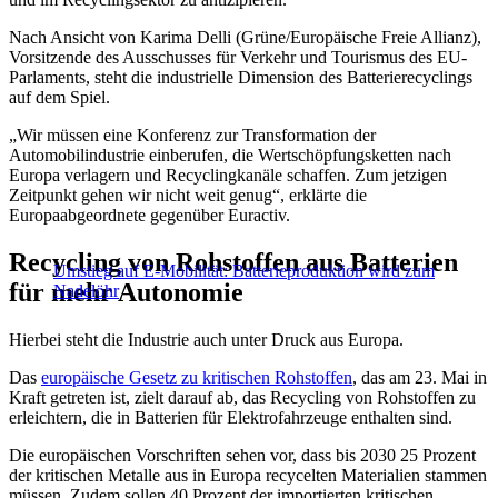
Nach Ansicht von Karima Delli (Grüne/Europäische Freie Allianz),
Vorsitzende des Ausschusses für Verkehr und Tourismus des EU-
Parlaments, steht die industrielle Dimension des Batterierecyclings
auf dem Spiel.
„Wir müssen eine Konferenz zur Transformation der
Automobilindustrie einberufen, die Wertschöpfungsketten nach
Europa verlagern und Recyclingkanäle schaffen. Zum jetzigen
Zeitpunkt gehen wir nicht weit genug“, erklärte die
Europaabgeordnete gegenüber Euractiv.
Recycling von Rohstoffen aus Batterien
Umstieg auf E-Mobilität: Batterieproduktion wird zum
für mehr Autonomie
Nadelöhr
Hierbei steht die Industrie auch unter Druck aus Europa.
Das
europäische Gesetz zu kritischen Rohstoffen
, das am 23. Mai in
Kraft getreten ist, zielt darauf ab, das Recycling von Rohstoffen zu
erleichtern, die in Batterien für Elektrofahrzeuge enthalten sind.
Die europäischen Vorschriften sehen vor, dass bis 2030 25 Prozent
der kritischen Metalle aus in Europa recycelten Materialien stammen
müssen. Zudem sollen 40 Prozent der importierten kritischen