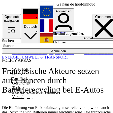
Ga naar de hoofdinhoud
Anmelden
Open sub
Close menu
English
navigation
Deutsch
Français
Sie sind abgemeldet.
Anmelden
Suchen
Licht aus
Español
Anmelden
Ukraine
Politik
Verteidigung
Rapporteur
Newsletters
Event
ENERGIE, UMWELT & TRANSPORT
POLICY AREAS
Französische Akteure setzen
Wirtschaft
Politik
auf Chancen durch
Agrifood
Gesundheit
Batterierecycling bei E-Autos
Tech
Energie, Umwelt & Transport
Verteidigung
Die Einführung von Elektrofahrzeugen schreitet voran, wobei auch
das Recycling von Batterien immer wichtiger wird. Die französische