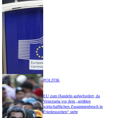
POLITIK
EU zum Handeln aufgefordert, da
Venezuela vor dem „größten
wirtschaftlichen Zusammenbruch in
Friedenszeiten“ steht