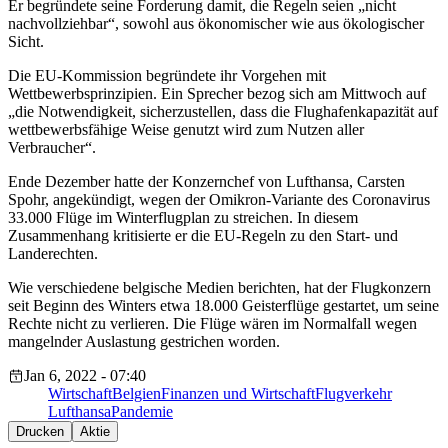
Er begründete seine Forderung damit, die Regeln seien „nicht
nachvollziehbar“, sowohl aus ökonomischer wie aus ökologischer
Sicht.
Die EU-Kommission begründete ihr Vorgehen mit
Wettbewerbsprinzipien. Ein Sprecher bezog sich am Mittwoch auf
„die Notwendigkeit, sicherzustellen, dass die Flughafenkapazität auf
wettbewerbsfähige Weise genutzt wird zum Nutzen aller
Verbraucher“.
Ende Dezember hatte der Konzernchef von Lufthansa, Carsten
Spohr, angekündigt, wegen der Omikron-Variante des Coronavirus
33.000 Flüge im Winterflugplan zu streichen. In diesem
Zusammenhang kritisierte er die EU-Regeln zu den Start- und
Landerechten.
Wie verschiedene belgische Medien berichten, hat der Flugkonzern
seit Beginn des Winters etwa 18.000 Geisterflüge gestartet, um seine
Rechte nicht zu verlieren. Die Flüge wären im Normalfall wegen
mangelnder Auslastung gestrichen worden.
Jan 6, 2022 - 07:40
Wirtschaft
Belgien
Finanzen und Wirtschaft
Flugverkehr
Lufthansa
Pandemie
Drucken
Aktie