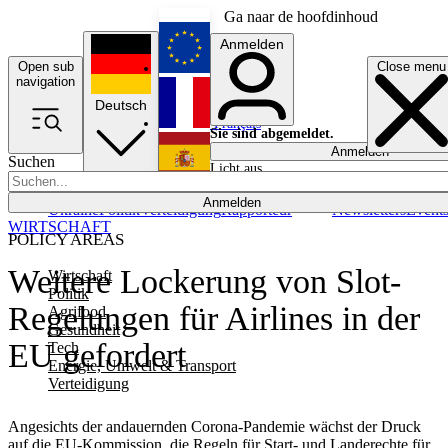
Ga naar de hoofdinhoud
Anmelden
Open sub
Close menu
English
navigation
Deutsch
Français
Sie sind abgemeldet.
Anmelden
Suchen
Licht aus
Español
Anmelden
Ukraine
Politik
Verteidigung
Rapporteur
Newsletters
Event
WIRTSCHAFT
POLICY AREAS
Weitere Lockerung von Slot-
Wirtschaft
Politik
Regelungen für Airlines in der
Agrifood
Gesundheit
EU gefordert
Tech
Energie, Umwelt & Transport
Verteidigung
Angesichts der andauernden Corona-Pandemie wächst der Druck
auf die EU-Kommission, die Regeln für Start- und Landerechte für