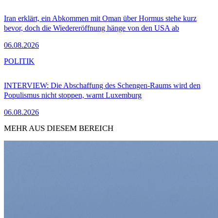
Iran erklärt, ein Abkommen mit Oman über Hormus stehe kurz
bevor, doch die Wiedereröffnung hänge von den USA ab
06.08.2026
POLITIK
INTERVIEW: Die Abschaffung des Schengen-Raums wird den
Populismus nicht stoppen, warnt Luxemburg
06.08.2026
MEHR AUS DIESEM BEREICH