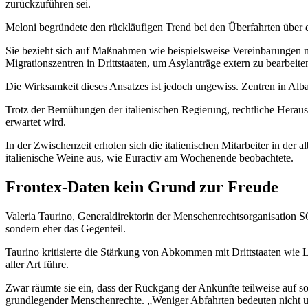
zurückzuführen sei.
Meloni begründete den rückläufigen Trend bei den Überfahrten über di
Sie bezieht sich auf Maßnahmen wie beispielsweise Vereinbarungen m
Migrationszentren in Drittstaaten, um Asylanträge extern zu bearbei
Die Wirksamkeit dieses Ansatzes ist jedoch ungewiss. Zentren in Alban
Trotz der Bemühungen der italienischen Regierung, rechtliche Heraus
erwartet wird.
In der Zwischenzeit erholen sich die italienischen Mitarbeiter in der
italienische Weine aus, wie Euractiv am Wochenende beobachtete.
Frontex-Daten kein Grund zur Freude
Valeria Taurino, Generaldirektorin der Menschenrechtsorganisation SO
sondern eher das Gegenteil.
Taurino kritisierte die Stärkung von Abkommen mit Drittstaaten wie 
aller Art führe.
Zwar räumte sie ein, dass der Rückgang der Ankünfte teilweise auf 
grundlegender Menschenrechte. „Weniger Abfahrten bedeuten nicht un