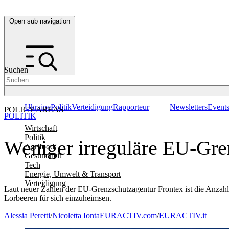
Open sub navigation
Suchen
Ukraine
Politik
Verteidigung
Rapporteur
Newsletters
Event
POLICY AREAS
POLITIK
Wirtschaft
Politik
Weniger irreguläre EU-Grenz
Agrifood
Gesundheit
Tech
Energie, Umwelt & Transport
Verteidigung
Laut neuer Zahlen der EU-Grenzschutzagentur Frontex ist die Anzahl ir
Lorbeeren für sich einzuheimsen.
Alessia Peretti
/
Nicoletta Ionta
EURACTIV.com
/
EURACTIV.it