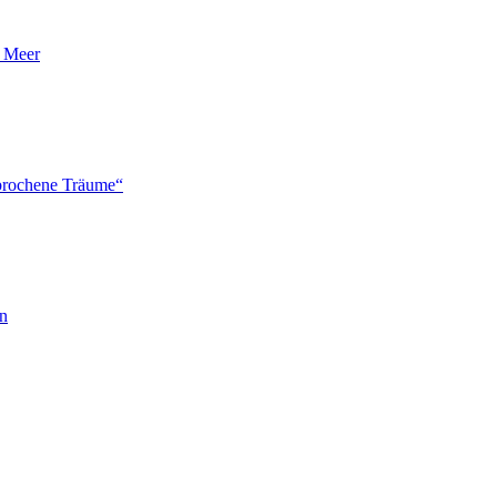
n Meer
brochene Träume“
en