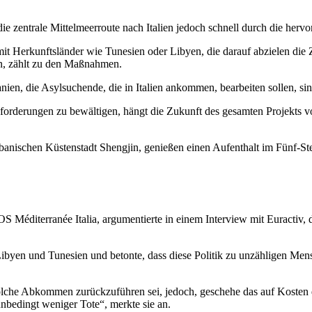
e zentrale Mittelmeerroute nach Italien jedoch schnell durch die hervo
it Herkunftsländer wie Tunesien oder Libyen, die darauf abzielen di
ten, zählt zu den Maßnahmen.
ien, die Asylsuchende, die in Italien ankommen, bearbeiten sollen, sin
forderungen zu bewältigen, hängt die Zukunft des gesamten Projekts v
 albanischen Küstenstadt Shengjin, genießen einen Aufenthalt im Fünf-S
S Méditerranée Italia, argumentierte in einem Interview mit Euractiv,
Libyen und Tunesien und betonte, dass diese Politik zu unzähligen Me
solche Abkommen zurückzuführen sei, jedoch, geschehe das auf Kosten 
bedingt weniger Tote“, merkte sie an.