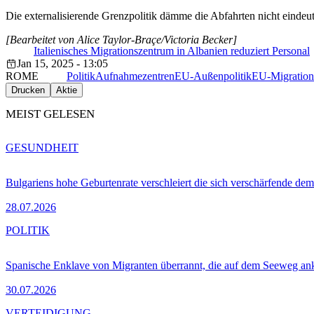
Die externalisierende Grenzpolitik dämme die Abfahrten nicht eindeut
[Bearbeitet von Alice Taylor-Braçe/Victoria Becker]
Italienisches Migrationszentrum in Albanien reduziert Personal
Jan 15, 2025 - 13:05
ROME
Politik
Aufnahmezentren
EU-Außenpolitik
EU-Migrations
Drucken
Aktie
MEIST GELESEN
GESUNDHEIT
Bulgariens hohe Geburtenrate verschleiert die sich verschärfende dem
28.07.2026
POLITIK
Spanische Enklave von Migranten überrannt, die auf dem Seeweg 
30.07.2026
VERTEIDIGUNG