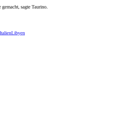
r gemacht, sagte Taurino.
Italien
Libyen