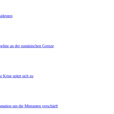
sidenten
ipeline an der rumänischen Grenze
 Krise spitzt sich zu
ontation um die Migranten verschärft