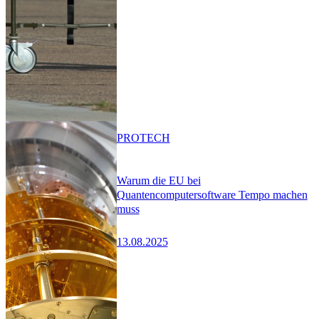
PRO
TECH
Warum die EU bei
Quantencomputersoftware Tempo machen
muss
13.08.2025