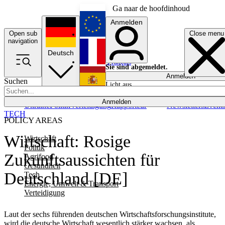
Ga naar de hoofdinhoud
Anmelden
Open sub
Close menu
English
navigation
Deutsch
Français
Sie sind abgemeldet.
Anmelden
Suchen
Licht aus
Español
Anmelden
Ukraine
Politik
Verteidigung
Rapporteur
Newsletters
Event
TECH
POLICY AREAS
Wirtschaft: Rosige
Wirtschaft
Politik
Zukunftsaussichten für
Agrifood
Gesundheit
Deutschland [DE]
Tech
Energie, Umwelt & Transport
Verteidigung
Laut der sechs führenden deutschen Wirtschaftsforschungsinstitute,
wird die deutsche Wirtschaft wesentlich stärker wachsen, als