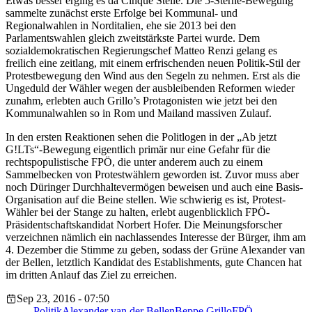
Etwas besser erging es da Cinque Stelle. Die 5-Sterne-Bewegung
sammelte zunächst erste Erfolge bei Kommunal- und
Regionalwahlen in Norditalien, ehe sie 2013 bei den
Parlamentswahlen gleich zweitstärkste Partei wurde. Dem
sozialdemokratischen Regierungschef Matteo Renzi gelang es
freilich eine zeitlang, mit einem erfrischenden neuen Politik-Stil der
Protestbewegung den Wind aus den Segeln zu nehmen. Erst als die
Ungeduld der Wähler wegen der ausbleibenden Reformen wieder
zunahm, erlebten auch Grillo’s Protagonisten wie jetzt bei den
Kommunalwahlen so in Rom und Mailand massiven Zulauf.
In den ersten Reaktionen sehen die Politlogen in der „Ab jetzt
G!LTs“-Bewegung eigentlich primär nur eine Gefahr für die
rechtspopulistische FPÖ, die unter anderem auch zu einem
Sammelbecken von Protestwählern geworden ist. Zuvor muss aber
noch Düringer Durchhaltevermögen beweisen und auch eine Basis-
Organisation auf die Beine stellen. Wie schwierig es ist, Protest-
Wähler bei der Stange zu halten, erlebt augenblicklich FPÖ-
Präsidentschaftskandidat Norbert Hofer. Die Meinungsforscher
verzeichnen nämlich ein nachlassendes Interesse der Bürger, ihm am
4. Dezember die Stimme zu geben, sodass der Grüne Alexander van
der Bellen, letztlich Kandidat des Establishments, gute Chancen hat
im dritten Anlauf das Ziel zu erreichen.
Sep 23, 2016 - 07:50
Politik
Alexander van der Bellen
Beppe Grillo
FPÖ