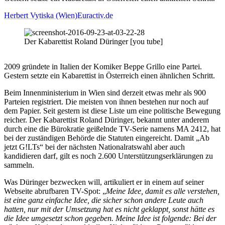
Herbert Vytiska (Wien)
Euractiv.de
Der Kabarettist Roland Düringer [you tube]
2009 gründete in Italien der Komiker Beppe Grillo eine Partei.
Gestern setzte ein Kabarettist in Österreich einen ähnlichen Schritt.
Beim Innenministerium in Wien sind derzeit etwas mehr als 900
Parteien registriert. Die meisten von ihnen bestehen nur noch auf
dem Papier. Seit gestern ist diese Liste um eine politische Bewegung
reicher. Der Kabarettist Roland Düringer, bekannt unter anderem
durch eine die Bürokratie geißelnde TV-Serie namens MA 2412, hat
bei der zuständigen Behörde die Statuten eingereicht. Damit „Ab
jetzt G!LTs“ bei der nächsten Nationalratswahl aber auch
kandidieren darf, gilt es noch 2.600 Unterstützungserklärungen zu
sammeln.
Was Düringer bezwecken will, artikuliert er in einem auf seiner
Webseite abrufbaren TV-Spot: „
Meine Idee, damit es alle verstehen,
ist eine ganz einfache Idee, die sicher schon andere Leute auch
hatten, nur mit der Umsetzung hat es nicht geklappt, sonst hätte es
die Idee umgesetzt schon gegeben. Meine Idee ist folgende: Bei der