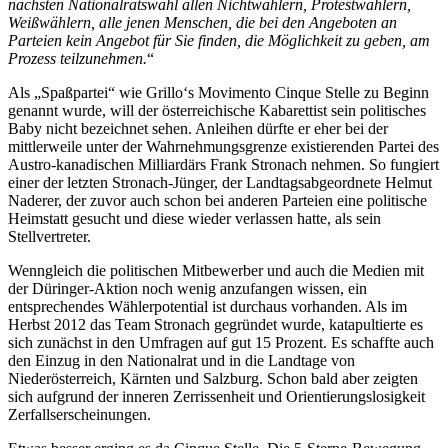
nächsten Nationalratswahl allen Nichtwählern, Protestwählern,
Weißwählern, alle jenen Menschen, die bei den Angeboten an
Parteien kein Angebot für Sie finden, die Möglichkeit zu geben, am
Prozess teilzunehmen.
“
Als „Spaßpartei“ wie Grillo‘s Movimento Cinque Stelle zu Beginn
genannt wurde, will der österreichische Kabarettist sein politisches
Baby nicht bezeichnet sehen. Anleihen dürfte er eher bei der
mittlerweile unter der Wahrnehmungsgrenze existierenden Partei des
Austro-kanadischen Milliardärs Frank Stronach nehmen. So fungiert
einer der letzten Stronach-Jünger, der Landtagsabgeordnete Helmut
Naderer, der zuvor auch schon bei anderen Parteien eine politische
Heimstatt gesucht und diese wieder verlassen hatte, als sein
Stellvertreter.
Wenngleich die politischen Mitbewerber und auch die Medien mit
der Düringer-Aktion noch wenig anzufangen wissen, ein
entsprechendes Wählerpotential ist durchaus vorhanden. Als im
Herbst 2012 das Team Stronach gegründet wurde, katapultierte es
sich zunächst in den Umfragen auf gut 15 Prozent. Es schaffte auch
den Einzug in den Nationalrat und in die Landtage von
Niederösterreich, Kärnten und Salzburg. Schon bald aber zeigten
sich aufgrund der inneren Zerrissenheit und Orientierungslosigkeit
Zerfallserscheinungen.