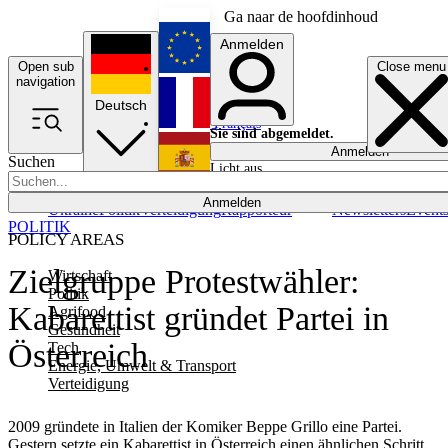
Ga naar de hoofdinhoud
Anmelden
Open sub
Close menu
English
navigation
Deutsch
Français
Sie sind abgemeldet.
Anmelden
Suchen
Licht aus
Español
Anmelden
Ukraine
Politik
Verteidigung
Rapporteur
Newsletters
Event
POLITIK
POLICY AREAS
Zielgruppe Protestwähler:
Wirtschaft
Politik
Kabarettist gründet Partei in
Agrifood
Gesundheit
Österreich
Tech
Energie, Umwelt & Transport
Verteidigung
2009 gründete in Italien der Komiker Beppe Grillo eine Partei.
Gestern setzte ein Kabarettist in Österreich einen ähnlichen Schritt.