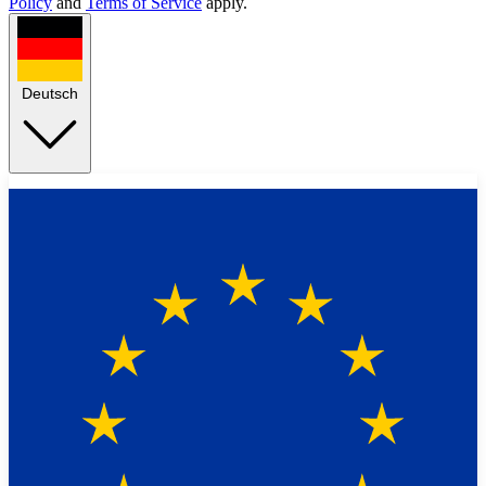
Policy
and
Terms of Service
apply.
Deutsch