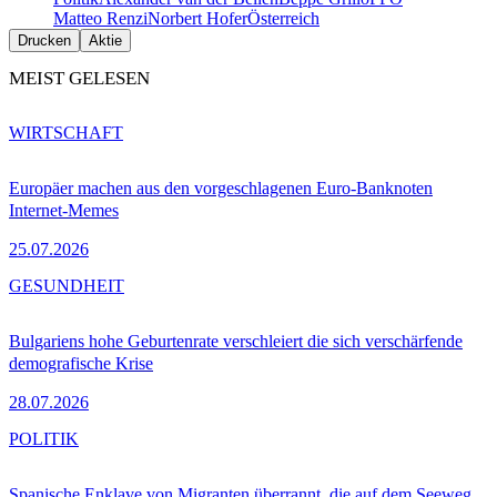
Matteo Renzi
Norbert Hofer
Österreich
Drucken
Aktie
MEIST GELESEN
WIRTSCHAFT
Europäer machen aus den vorgeschlagenen Euro-Banknoten
Internet-Memes
25.07.2026
GESUNDHEIT
Bulgariens hohe Geburtenrate verschleiert die sich verschärfende
demografische Krise
28.07.2026
POLITIK
Spanische Enklave von Migranten überrannt, die auf dem Seeweg