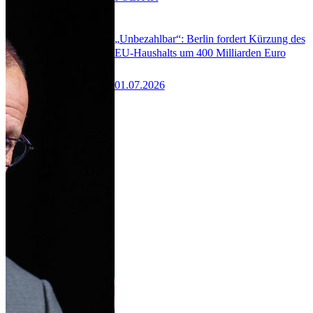
„Unbezahlbar“: Berlin fordert Kürzung des
EU-Haushalts um 400 Milliarden Euro
01.07.2026