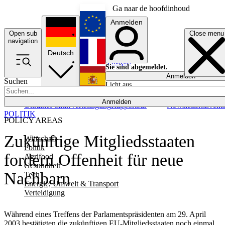
Ga naar de hoofdinhoud
Anmelden
Open sub
Close menu
English
navigation
Deutsch
Français
Sie sind abgemeldet.
Anmelden
Suchen
Licht aus
Español
Anmelden
Ukraine
Politik
Verteidigung
Rapporteur
Newsletters
Event
POLITIK
POLICY AREAS
Zukünftige Mitgliedsstaaten
Wirtschaft
Politik
fordern Offenheit für neue
Agrifood
Gesundheit
Nachbarn
Tech
Energie, Umwelt & Transport
Verteidigung
Während eines Treffens der Parlamentspräsidenten am 29. April
2003 bestätigten die zukünftigen EU-Mitgliedsstaaten noch einmal