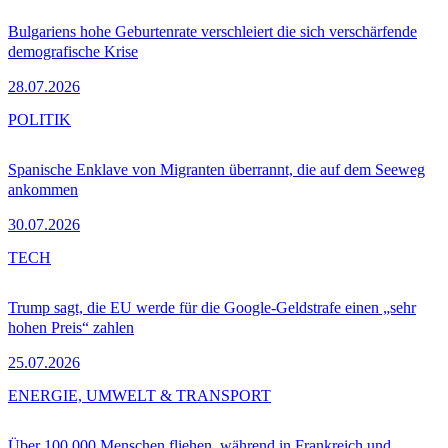
Bulgariens hohe Geburtenrate verschleiert die sich verschärfende
demografische Krise
28.07.2026
POLITIK
Spanische Enklave von Migranten überrannt, die auf dem Seeweg
ankommen
30.07.2026
TECH
Trump sagt, die EU werde für die Google-Geldstrafe einen „sehr
hohen Preis“ zahlen
25.07.2026
ENERGIE, UMWELT & TRANSPORT
Über 100.000 Menschen fliehen, während in Frankreich und