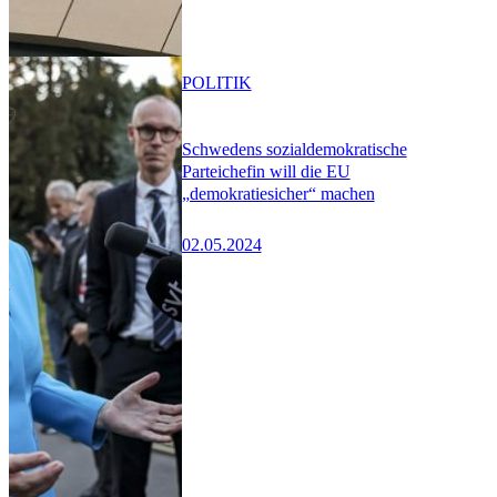
POLITIK
Schwedens sozialdemokratische
Parteichefin will die EU
„demokratiesicher“ machen
02.05.2024