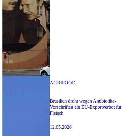
AGRIFOOD
Brasilien droht wegen Antibiotika-
Vorschriften ein EU-Exportverbot für
Fleisch
12.05.2026