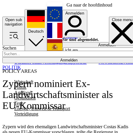
Ga naar de hoofdinhoud
Anmelden
Open sub
Close menu
English
navigation
Deutsch
Français
Sie sind abgemeldet.
Anmelden
Suchen
Licht aus
Español
Anmelden
Ukraine
Politik
Verteidigung
Rapporteur
Newsletters
Event
POLITIK
POLICY AREAS
Zypern nominiert Ex-
Wirtschaft
Politik
Landwirtschaftsminister als
Agrifood
Gesundheit
EU-Kommissar
Tech
Energie, Umwelt & Transport
Verteidigung
Zypern wird den ehemaligen Landwirtschaftsminister Costas Kadis
als neuen EU-Kommissar vorschlagen, teilte die Regierung in