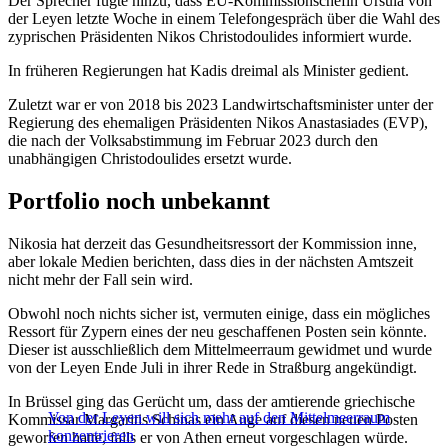
Der Sprecher fügte hinzu, dass EU-Kommissionschefin Ursula von
der Leyen letzte Woche in einem Telefongespräch über die Wahl des
zyprischen Präsidenten Nikos Christodoulides informiert wurde.
In früheren Regierungen hat Kadis dreimal als Minister gedient.
Zuletzt war er von 2018 bis 2023 Landwirtschaftsminister unter der
Regierung des ehemaligen Präsidenten Nikos Anastasiades (EVP),
die nach der Volksabstimmung im Februar 2023 durch den
unabhängigen Christodoulides ersetzt wurde.
Portfolio noch unbekannt
Nikosia hat derzeit das Gesundheitsressort der Kommission inne,
aber lokale Medien berichten, dass dies in der nächsten Amtszeit
nicht mehr der Fall sein wird.
Obwohl noch nichts sicher ist, vermuten einige, dass ein mögliches
Ressort für Zypern eines der neu geschaffenen Posten sein könnte.
Dieser ist ausschließlich dem Mittelmeerraum gewidmet und wurde
von der Leyen Ende Juli in ihrer Rede in Straßburg angekündigt.
In Brüssel ging das Gerücht um, dass der amtierende griechische
Von der Leyen will sich mehr auf den Mittelmeerraum
Kommissar Margaritis Schinas ein Auge auf diesen neuen Posten
konzentrieren
geworfen hatte, falls er von Athen erneut vorgeschlagen würde.