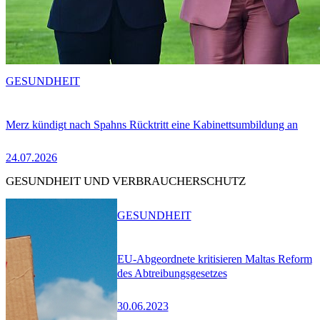
GESUNDHEIT
Merz kündigt nach Spahns Rücktritt eine Kabinettsumbildung an
24.07.2026
GESUNDHEIT UND VERBRAUCHERSCHUTZ
GESUNDHEIT
EU-Abgeordnete kritisieren Maltas Reform
des Abtreibungsgesetzes
30.06.2023