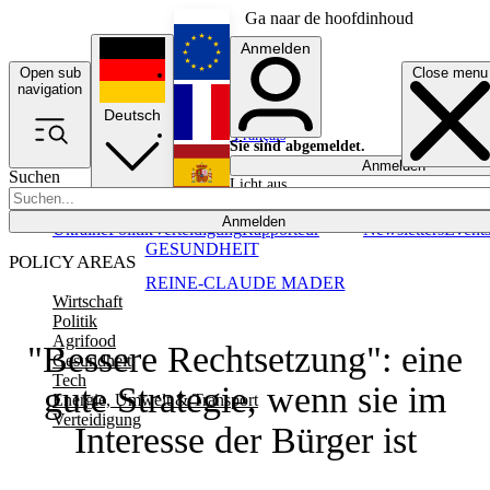
Ga naar de hoofdinhoud
Anmelden
Open sub
Close menu
English
navigation
Deutsch
Français
Sie sind abgemeldet.
Anmelden
Suchen
Licht aus
Español
Anmelden
Ukraine
Politik
Verteidigung
Rapporteur
Newsletters
Event
GESUNDHEIT
POLICY AREAS
REINE-CLAUDE MADER
Wirtschaft
Politik
Agrifood
"Bessere Rechtsetzung": eine
Gesundheit
Tech
gute Strategie, wenn sie im
Energie, Umwelt & Transport
Verteidigung
Interesse der Bürger ist