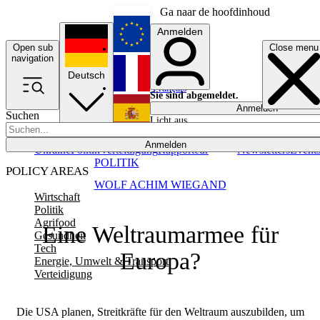
Ga naar de hoofdinhoud
Anmelden
Open sub
Close menu
English
navigation
Deutsch
Français
Sie sind abgemeldet.
Anmelden
Suchen
Licht aus
Español
Anmelden
Ukraine
Politik
Verteidigung
Rapporteur
Newsletters
Event
POLITIK
POLICY AREAS
WOLF ACHIM WIEGAND
Wirtschaft
Politik
Agrifood
Eine Weltraumarmee für
Gesundheit
Tech
Europa?
Energie, Umwelt & Transport
Verteidigung
Die USA planen, Streitkräfte für den Weltraum auszubilden, um