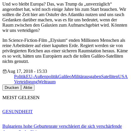
Und wo bleibt Europa? Das, was Trump da „unverzüglich“
angeordnet hat, wird noch einige Jahre bis zum Start brauchen. Wir
sollten die Zeit hier am Ostufer des Atlantiks nutzen und uns rasch
Gedanken darüber machen, was es für uns bedeutet, wenn der
Raum zwischen den Galaxien zum Aufmarschgebiet wird. Könnten
wir uns verteidigen?
Im Science-Fiction-Film „Elysium“ enden Millionen Menschen als
reine Arbeitstiere auf einer kaputten Erde. Regiert werden sie von
privilegierten Reichen aus einer sicheren Raumstation heraus. Käme
es so weit, hätten uns Europäern auch die tollen Galileo-Satelliten
nichts genutzt.
Aug 17, 2018 - 15:33
Politik
EU-Außenpolitik
Galileo
Militärausgaben
Satelliten
USA
Verteidigung
Weltraum
Drucken
Aktie
MEIST GELESEN
GESUNDHEIT
Bulgariens hohe Geburtenrate verschleiert die sich verschärfende