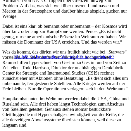
Aufmarsch von NATO-Truppen über Grenzen hinweg zum
Problem. Auf das, was sich weit über unseren Landmassen und
Meeren in der Stratosphäre und darüber hinaus abspielt, gucken nur
Wenige.
Dabei ist eins klar: ob bemannt oder unbemannt – der Kosmos wird
über kurz oder lang zur Kampfzone werden. Pence: „Es ist nicht
genug, nur eine amerikanische Präsenz im Weltraum zu haben. Wir
müssen die Dominanz der USA erreichen. Und das werden wir.“
Was da kommt, das dürfen wir uns freilich nicht wie bei „Starwars“
EU-Militär-Kooperation: Wie wird Europa verteidigt ?
vorstellen, wo heldenhafte Sternenkrieger in hochgerüsteten
Raumschiffen hyperschnell von Gestirn zu Gestirn und von Zeit zu
Zeit eilen. Todd Harrison, Direktor der unabhängigen Denkfabrik
Center for Strategic and International Studies (CSIS) rechnet
zunächst eher mit Aktionen ohne Besatzung: „Es dreht sich alles um
unbemannte, ferngesteuerte Satelliten. Alle Krieger werden auf der
Erde bleiben. Nur die Operationen verlagern sich in den Weltraum.“
Hauptkombattanten im Weltraum werden dabei die USA, China und
Russland sein. Alle drei haben längst Technologien zum Abschuss
von Satelliten getestet. Genauso stehen atomar bestückbare
Gleitfluggeräte mit Hyperschallgeschwindigkeit vor der Reife, die
alle derzeitigen Abwehrsysteme überlisten können, weil diese zu
langsam sind.