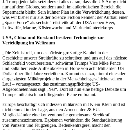
J. Trump jedenfalls setzt derzeit alles daran, dass die US Army nicht
nur auf dem Globus, sondern auch im außerirdischen Bereich die
Supermacht bleibt. Sein kühner Plan ist die Verwirklichung dessen,
was wir bisher nur aus der Science-Fiction kennen: der Aufbau einer
„Space Force“ als sechste Teilstreitkraft der USA neben Heer,
Luftwaffe, Marine, Küstenwache und Marineinfanteriekorps.
USA, China und Russland besitzen Technologie zur
Verteidigung im Weltraum
„Die Zeit ist reif, um das nächste großartige Kapitel in der
Geschichte unserer Streitkräfte zu schreiben und uns auf das nächste
Schlachtfeld vorzubereiten,“ schwärmt Trumps Vize Mike Pence
und kalkuliert erste Aufbaukosten in Höhe von acht Milliarden US-
Dollar über fünf Jahre verteilt ein. Kommt es dazu, nimmt eines der
ehrgeizigsten Militärprojekte in der Menschheitsgeschichte seinen
Lauf – vorausgesetzt, das zustimmungspflichtige US-
Abgeordnetenhaus sagt „Yes“. Dort ist nun eine heftige Debatte um
Trumps militärisch hochfliegenden Pläne entbrannt.
Europa beschäftigt sich indessen militärisch mit Klein-Klein und ist
nicht einmal in der Lage, aus den Armeen der 28 EU-
Mitgliedsländer eine konventionelle gemeinsame Streitkraft
zusammenzuzimmern. Egoismen verhindern die Standardisierung
von Panzern und Flugzeugen. Bedenkenträgerei macht den