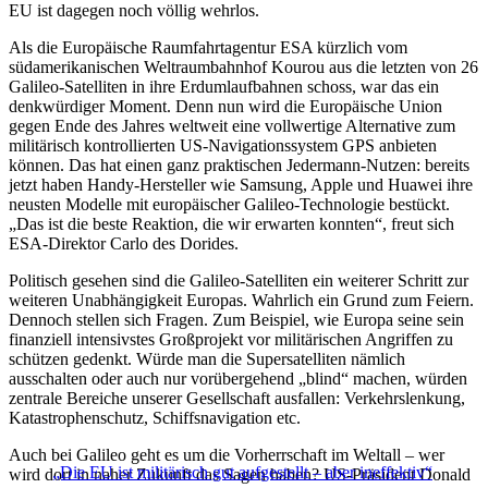
EU ist dagegen noch völlig wehrlos.
Als die Europäische Raumfahrtagentur ESA kürzlich vom
südamerikanischen Weltraumbahnhof Kourou aus die letzten von 26
Galileo-Satelliten in ihre Erdumlaufbahnen schoss, war das ein
denkwürdiger Moment. Denn nun wird die Europäische Union
gegen Ende des Jahres weltweit eine vollwertige Alternative zum
militärisch kontrollierten US-Navigationssystem GPS anbieten
können. Das hat einen ganz praktischen Jedermann-Nutzen: bereits
jetzt haben Handy-Hersteller wie Samsung, Apple und Huawei ihre
neusten Modelle mit europäischer Galileo-Technologie bestückt.
„Das ist die beste Reaktion, die wir erwarten konnten“, freut sich
ESA-Direktor Carlo des Dorides.
Politisch gesehen sind die Galileo-Satelliten ein weiterer Schritt zur
weiteren Unabhängigkeit Europas. Wahrlich ein Grund zum Feiern.
Dennoch stellen sich Fragen. Zum Beispiel, wie Europa seine sein
finanziell intensivstes Großprojekt vor militärischen Angriffen zu
schützen gedenkt. Würde man die Supersatelliten nämlich
ausschalten oder auch nur vorübergehend „blind“ machen, würden
zentrale Bereiche unserer Gesellschaft ausfallen: Verkehrslenkung,
Katastrophenschutz, Schiffsnavigation etc.
Auch bei Galileo geht es um die Vorherrschaft im Weltall – wer
„Die EU ist militärisch gut aufgestellt – aber ineffektiv“
wird dort in naher Zukunft das Sagen haben? US-Präsident Donald