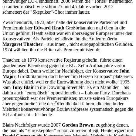
blindwütiger EU-Feindschaft. 2006 waren die "Tories" mehrheitlich
so antieuropäisch wie schon 25 und 45 Jahre vorher. 2012
schmettert der "Skeptiker"-Chor immer lauter.
Zwischendurch, 1973, aber hatte der konservative Parteichef und
Premierminister
Edward Heath
Großbritannien mal eben in die
Union geführt. Heath selbst war ein überzeugter Europäer unter den
Konservativen. Als Parteichef stürzte ihn die Antieuropäerin
Margaret Thatcher
– aus innen-, nicht europapolitischen Gründen.
1974 wählten ihn die Briten als Premierminister ab.
Thatcher, ab 1979 konservative Regierungschefin, führte einen
gnadenlosen Kleinkrieg gegen die EU. Zehn Aufbaujahre verlor
Europa dabei. Dann wollte ihr Nachfolger, der Konservative
John
Major
, Großbritannien doch lieber "im Herzen Europas" platzieren.
Was aber entfiel, weil er die Eurowährung doch nicht wollte. 1995
kam
Tony Blair
in die Downing Street Nr. 10, ein Mann der – bis
dahin auch "europäisch" oppositionellen – Labour Party. Durchaus
proeuropäisch war der Premierminister, musste seinen Europakurs
aber gegen breite Teile der Öffentlichkeit fahren, die eine in der
Mehrheit konservativhörige Boulevardpresse systematisch gegen die
EU aufputscht – bis heute.
Blairs Nachfolger wurde 2007
Gordon Brown
, zugehörig denen,
die man als "Euroskeptiker" schön zu reden pflegt. Heute regiert mit
David Cameron
ein Konservativer. Mangels Mehrheit in Koalition