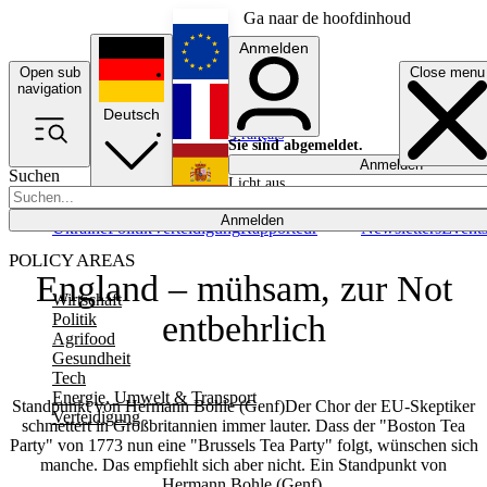
Ga naar de hoofdinhoud
Anmelden
Open sub
Close menu
English
navigation
Deutsch
Français
Sie sind abgemeldet.
Anmelden
Suchen
Licht aus
Español
Anmelden
Ukraine
Politik
Verteidigung
Rapporteur
Newsletters
Event
POLICY AREAS
England – mühsam, zur Not
Wirtschaft
entbehrlich
Politik
Agrifood
Gesundheit
Tech
Energie, Umwelt & Transport
Standpunkt von Hermann Bohle (Genf)Der Chor der EU-Skeptiker
Verteidigung
schmettert in Großbritannien immer lauter. Dass der "Boston Tea
Party" von 1773 nun eine "Brussels Tea Party" folgt, wünschen sich
manche. Das empfiehlt sich aber nicht. Ein Standpunkt von
Hermann Bohle (Genf).