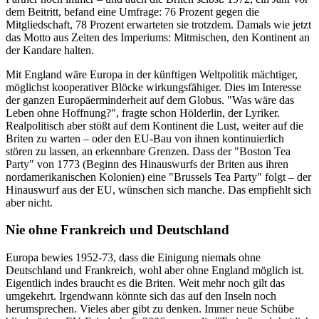
dem Beitritt, befand eine Umfrage: 76 Prozent gegen die
Mitgliedschaft, 78 Prozent erwarteten sie trotzdem. Damals wie jetzt
das Motto aus Zeiten des Imperiums: Mitmischen, den Kontinent an
der Kandare halten.
Mit England wäre Europa in der künftigen Weltpolitik mächtiger,
möglichst kooperativer Blöcke wirkungsfähiger. Dies im Interesse
der ganzen Europäerminderheit auf dem Globus. "Was wäre das
Leben ohne Hoffnung?", fragte schon Hölderlin, der Lyriker.
Realpolitisch aber stößt auf dem Kontinent die Lust, weiter auf die
Briten zu warten – oder den EU-Bau von ihnen kontinuierlich
stören zu lassen, an erkennbare Grenzen. Dass der "Boston Tea
Party" von 1773 (Beginn des Hinauswurfs der Briten aus ihren
nordamerikanischen Kolonien) eine "Brussels Tea Party" folgt – der
Hinauswurf aus der EU, wünschen sich manche. Das empfiehlt sich
aber nicht.
Nie ohne Frankreich und Deutschland
Europa bewies 1952-73, dass die Einigung niemals ohne
Deutschland und Frankreich, wohl aber ohne England möglich ist.
Eigentlich indes braucht es die Briten. Weit mehr noch gilt das
umgekehrt. Irgendwann könnte sich das auf den Inseln noch
herumsprechen. Vieles aber gibt zu denken. Immer neue Schübe