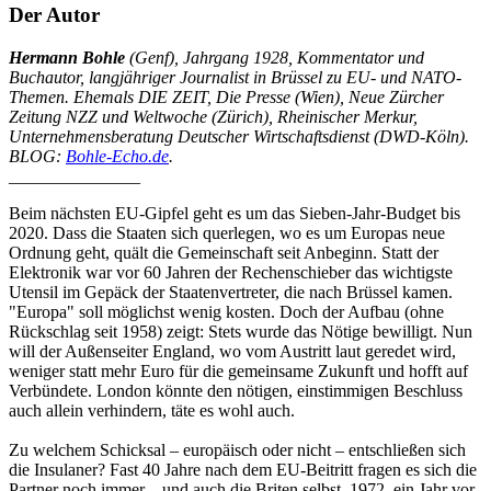
Der Autor
Hermann Bohle
(Genf), Jahrgang 1928, Kommentator und
Buchautor, langjähriger Journalist in Brüssel zu EU- und NATO-
Themen. Ehemals DIE ZEIT, Die Presse (Wien), Neue Zürcher
Zeitung NZZ und Weltwoche (Zürich), Rheinischer Merkur,
Unternehmensberatung Deutscher Wirtschaftsdienst (DWD-Köln).
BLOG:
Bohle-Echo.de
.
_______________
Beim nächsten EU-Gipfel geht es um das Sieben-Jahr-Budget bis
2020. Dass die Staaten sich querlegen, wo es um Europas neue
Ordnung geht, quält die Gemeinschaft seit Anbeginn. Statt der
Elektronik war vor 60 Jahren der Rechenschieber das wichtigste
Utensil im Gepäck der Staatenvertreter, die nach Brüssel kamen.
"Europa" soll möglichst wenig kosten. Doch der Aufbau (ohne
Rückschlag seit 1958) zeigt: Stets wurde das Nötige bewilligt. Nun
will der Außenseiter England, wo vom Austritt laut geredet wird,
weniger statt mehr Euro für die gemeinsame Zukunft und hofft auf
Verbündete. London könnte den nötigen, einstimmigen Beschluss
auch allein verhindern, täte es wohl auch.
Zu welchem Schicksal – europäisch oder nicht – entschließen sich
die Insulaner? Fast 40 Jahre nach dem EU-Beitritt fragen es sich die
Partner noch immer – und auch die Briten selbst. 1972, ein Jahr vor