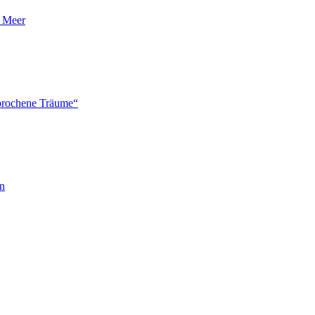
n Meer
brochene Träume“
en