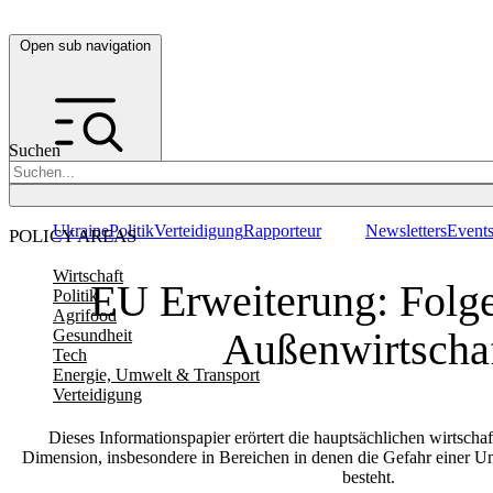
Open sub navigation
Suchen
Ukraine
Politik
Verteidigung
Rapporteur
Newsletters
Event
POLICY AREAS
Wirtschaft
EU Erweiterung: Folge
Politik
Agrifood
Außenwirtscha
Gesundheit
Tech
Energie, Umwelt & Transport
Verteidigung
Dieses Informationspapier erörtert die hauptsächlichen wirtscha
Dimension, insbesondere in Bereichen in denen die Gefahr einer U
besteht.