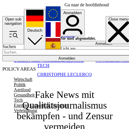
Ga naar de hoofdinhoud
Anmelden
Open sub
Close menu
English
navigation
Deutsch
Français
Sie sind abgemeldet.
Anmelden
Suchen
Licht aus
Español
Anmelden
Ukraine
Politik
Verteidigung
Rapporteur
Newsletters
Event
TECH
POLICY AREAS
CHRISTOPHE LECLERCQ
Wirtschaft
Politik
Agrifood
Fake News mit
Gesundheit
Tech
Qualitätsjournalismus
Energie, Umwelt & Transport
Verteidigung
bekämpfen - und Zensur
vermeiden