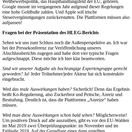
Wettbewerbspolitik, das Haupthandlungsfeld der EU, gehören.
Google musste im vergangenen Jahr aufgrund dieser Regelungen
eine hohe Geldbuße zahlen. Und Apple soll irische
Steuervergünstigungen zurückerstatten. Die Plattformen müssen also
aufpassen!
Fragen bei der Präsentation des HLEG-Berichts
Sehen wir uns zum Schluss noch die Außenperspektive an. Ich war
bei der Pressekonferenz zur Veröffentlichung unseres
Abschlussberichts zugegen und habe dort vier typische Fragen
aufgeschnappt. Diese möchte ich hier klar beantworten.
Sind wir unserer Aufgabe als hochrangige Expertengruppe gerecht
geworden?
Ja! Jeder Teilnehmer/jeder Akteur hat sich konstruktiv
eingebracht.
Wird das reale Auswirkungen haben?
Sicherlich! Denn das Ergebnis
heißt Ko-Regulierung, also Zuckerbrot und Peitsche, Anreiz und
Bestrafung. Deutlich ist, dass die Plattformen „Anreize“ haben
müssen.
Wird man diese Auswirkungen schon bald sehen?
Möglicherweise!
Um positiven Druck auf alle auszuüben, gibt es vor den EU-Wahlen
im Mai 2019 zwei Überprüfungspunkte: im November und im
Frühjahr 2019. Auf der Grundlage eines dann erstellten