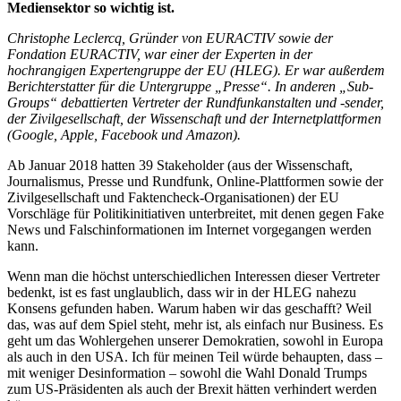
Mediensektor so wichtig ist.
Christophe Leclercq, Gründer von EURACTIV sowie der
Fondation EURACTIV, war einer der Experten in der
hochrangigen Expertengruppe der EU (HLEG). Er war außerdem
Berichterstatter für die Untergruppe „Presse“. In anderen „Sub-
Groups“ debattierten Vertreter der Rundfunkanstalten und -sender,
der Zivilgesellschaft, der Wissenschaft und der Internetplattformen
(Google, Apple, Facebook und Amazon).
Ab Januar 2018 hatten 39 Stakeholder (aus der Wissenschaft,
Journalismus, Presse und Rundfunk, Online-Plattformen sowie der
Zivilgesellschaft und Faktencheck-Organisationen) der EU
Vorschläge für Politikinitiativen unterbreitet, mit denen gegen Fake
News und Falschinformationen im Internet vorgegangen werden
kann.
Wenn man die höchst unterschiedlichen Interessen dieser Vertreter
bedenkt, ist es fast unglaublich, dass wir in der HLEG nahezu
Konsens gefunden haben. Warum haben wir das geschafft? Weil
das, was auf dem Spiel steht, mehr ist, als einfach nur Business. Es
geht um das Wohlergehen unserer Demokratien, sowohl in Europa
als auch in den USA. Ich für meinen Teil würde behaupten, dass –
mit weniger Desinformation – sowohl die Wahl Donald Trumps
zum US-Präsidenten als auch der Brexit hätten verhindert werden