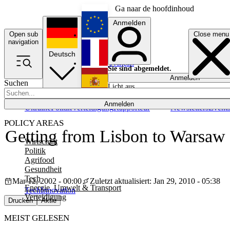
Ga naar de hoofdinhoud
Anmelden
Open sub
Close menu
English
navigation
Deutsch
Français
Sie sind abgemeldet.
Anmelden
Suchen
Licht aus
Español
Anmelden
Ukraine
Politik
Verteidigung
Rapporteur
Newsletters
Event
POLICY AREAS
Getting from Lisbon to Warsaw
Wirtschaft
Politik
Agrifood
Gesundheit
Tech
Mar 12, 2002 - 00:00
Zuletzt aktualisiert: Jan 29, 2010 - 05:38
Energie, Umwelt & Transport
Tech
Innovation
Verteidigung
Drucken
Aktie
MEIST GELESEN