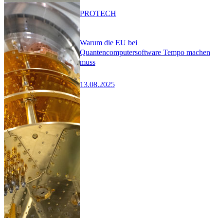
PRO
TECH
Warum die EU bei
Quantencomputersoftware Tempo machen
muss
13.08.2025