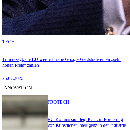
TECH
Trump sagt, die EU werde für die Google-Geldstrafe einen „sehr
hohen Preis“ zahlen
25.07.2026
INNOVATION
PRO
TECH
EU-Kommission legt Plan zur Förderung
von Künstlicher Intelligenz in der Industrie