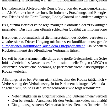
umbenannt). Gleichzeitig war sie im Europaparlament zu Energiethem
Der italienische Abgeordnete Renato Soru von der sozialdemokratisch
an. Als Vertreter im Ausschuss für Industrie, Forschungs und Energie 
von Friends of the Earth Europe, LobbyControl und anderen aufgede
Es gibt zum Beispiel keine regelmäßigen Kontrollen der “Erklärungen
innehaben. Das führt zur oftmals schlechten Qualität der Information
Besonders problematisch ist die Interpretation des Kodex, vertreten v
zu adressieren. Dieser Umgang mit Interessenskonflikten muss gerad
europäischen Institutionen, auch dem Europaparlament
. Ein Scheiter
Rückgewinnung des öffentlichen Vertrauens führen.
Derzeit hat das Parlament allerdings eine große Gelegenheit, die Sch
Initiativbericht des Ausschusses für konstitutionelle Fragen (AFCO
Zusätzlich bereitet eine hochrangige parlamentarische Arbeitsgrupp
Kodex vorlegen.
Allerdings ist es bei Weitem nicht sicher, dass der Kodex tatsächli
Verbesserung der Verhaltensregeln im Parlament beitragen. Wenn das
angehen will, sollte es den Verhaltenskodex wie folgt reformieren:
Nebentätigkeiten in Organisationen und Unternehmen? verbiete
Den beratenden Ausschuss für den Verhaltenskodex mit unabhä
Ein gut-ausgestattetes Sekretariat bereitstellen, das finanzielle