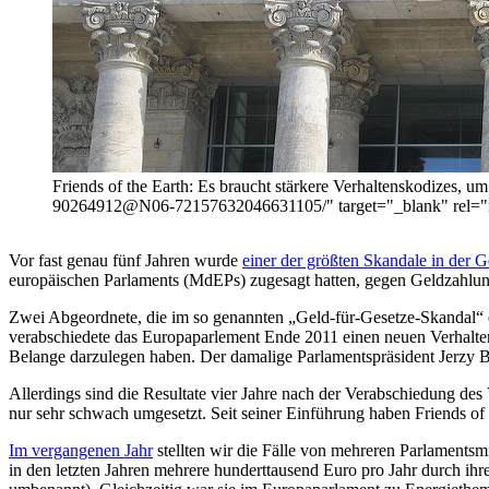
Friends of the Earth: Es braucht stärkere Verhaltensko­di­ze
90264912@N06-72157632046631105/" target="_blank" rel="no
Vor fast genau fünf Jahren wurde
einer der größten Skandale in der 
europäischen Parlaments (MdEPs) zugesagt hatten, gegen Geldzahlu
Zwei Abgeordnete, die im so genannten „Geld-für-Gesetze-Skandal“ er
verabschiedete das Europaparlement Ende 2011 einen neuen Verhaltens
Belange darzulegen haben. Der damalige Parlamentspräsident Jerzy B
Allerdings sind die Resultate vier Jahre nach der Verabschiedung des
nur sehr schwach umgesetzt. Seit seiner Einführung haben Friends o
Im vergangenen Jahr
stellten wir die Fälle von mehreren Parlamentsm
in den letzten Jahren mehrere hunderttausend Euro pro Jahr durch ih