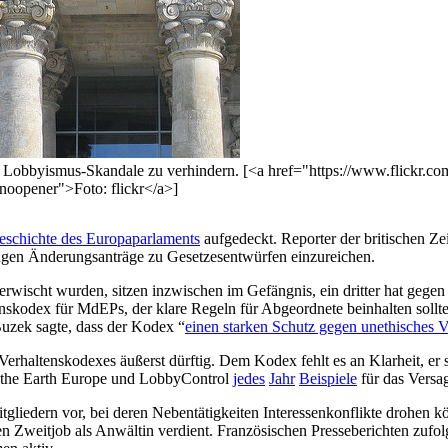
s, um Lobbyismus-Skandale zu verhindern. [<a href="https://www.flick
opener">Foto: flickr</a>]
Geschichte des Europaparlaments
aufgedeckt. Reporter der britischen Ze
ngen Änderungsanträge zu Gesetzesentwürfen einzureichen.
wischt wurden, sitzen inzwischen im Gefängnis, ein dritter hat gegen
kodex für MdEPs, der klare Regeln für Abgeordnete beinhalten sollte, 
uzek sagte, dass der Kodex “
einen starken Schutz
gegen unethisches V
 Verhaltenskodexes äußerst dürftig. Dem Kodex fehlt es an Klarheit, er
f the Earth Europe und LobbyControl
jedes
Jahr
Beispiele
für das Versag
itgliedern vor, bei deren Nebentätigkeiten Interessenkonflikte drohen 
ren Zweitjob als Anwältin verdient. Französischen Presseberichten zuf