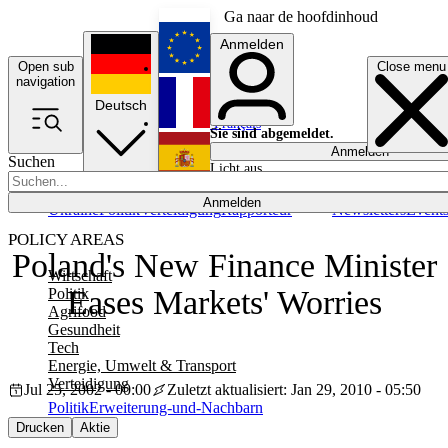
Ga naar de hoofdinhoud
Anmelden
Open sub
Close menu
English
navigation
Deutsch
Français
Sie sind abgemeldet.
Anmelden
Suchen
Licht aus
Español
Anmelden
Ukraine
Politik
Verteidigung
Rapporteur
Newsletters
Event
POLICY AREAS
Poland's New Finance Minister
Wirtschaft
Eases Markets' Worries
Politik
Agrifood
Gesundheit
Tech
Energie, Umwelt & Transport
Verteidigung
Jul 25, 2002 - 00:00
Zuletzt aktualisiert: Jan 29, 2010 - 05:50
Politik
Erweiterung-und-Nachbarn
Drucken
Aktie