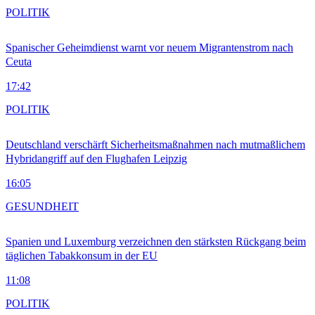
POLITIK
Spanischer Geheimdienst warnt vor neuem Migrantenstrom nach
Ceuta
17:42
POLITIK
Deutschland verschärft Sicherheitsmaßnahmen nach mutmaßlichem
Hybridangriff auf den Flughafen Leipzig
16:05
GESUNDHEIT
Spanien und Luxemburg verzeichnen den stärksten Rückgang beim
täglichen Tabakkonsum in der EU
11:08
POLITIK