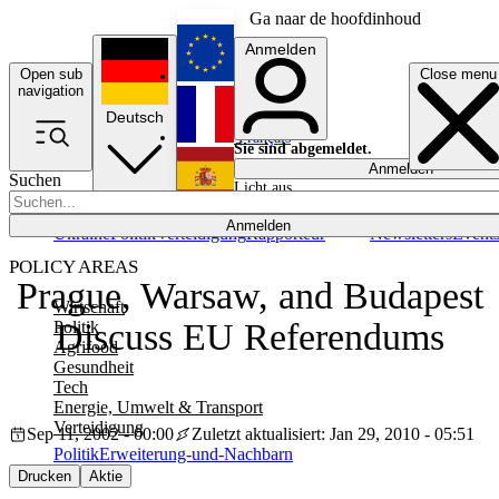
Ga naar de hoofdinhoud
Anmelden
Open sub
Close menu
English
navigation
Deutsch
Français
Sie sind abgemeldet.
Anmelden
Suchen
Licht aus
Español
Anmelden
Ukraine
Politik
Verteidigung
Rapporteur
Newsletters
Event
POLICY AREAS
Prague, Warsaw, and Budapest
Wirtschaft
Discuss EU Referendums
Politik
Agrifood
Gesundheit
Tech
Energie, Umwelt & Transport
Verteidigung
Sep 11, 2002 - 00:00
Zuletzt aktualisiert: Jan 29, 2010 - 05:51
Politik
Erweiterung-und-Nachbarn
Drucken
Aktie