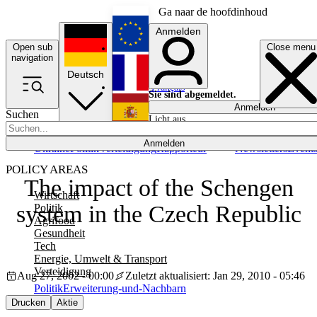
Ga naar de hoofdinhoud
Anmelden
Open sub
Close menu
English
navigation
Deutsch
Français
Sie sind abgemeldet.
Anmelden
Suchen
Licht aus
Español
Anmelden
Ukraine
Politik
Verteidigung
Rapporteur
Newsletters
Event
POLICY AREAS
The impact of the Schengen
Wirtschaft
system in the Czech Republic
Politik
Agrifood
Gesundheit
Tech
Energie, Umwelt & Transport
Verteidigung
Aug 27, 2002 - 00:00
Zuletzt aktualisiert: Jan 29, 2010 - 05:46
Politik
Erweiterung-und-Nachbarn
Drucken
Aktie