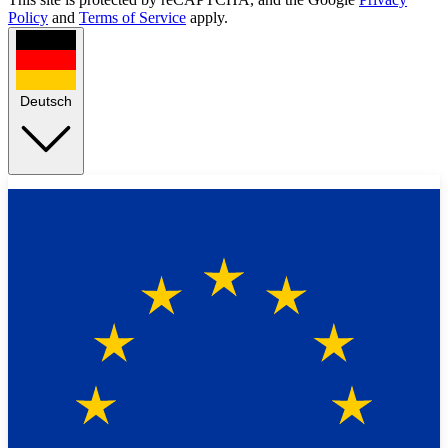
Policy
and
Terms of Service
apply.
Deutsch