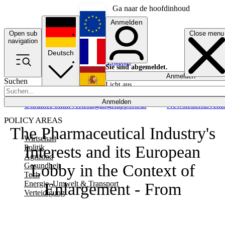
Ga naar de hoofdinhoud
Anmelden
Open sub
Close menu
English
navigation
Deutsch
Français
Sie sind abgemeldet.
Anmelden
Suchen
Licht aus
Español
Anmelden
Ukraine
Politik
Verteidigung
Rapporteur
Newsletters
Event
POLICY AREAS
The Pharmaceutical Industry's
Wirtschaft
Interests and its European
Politik
Agrifood
Gesundheit
Lobby in the Context of
Tech
Energie, Umwelt & Transport
Enlargement - From
Verteidigung