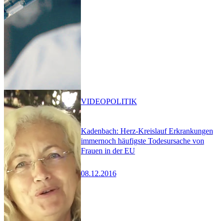
VIDEO
POLITIK
Kadenbach: Herz-Kreislauf Erkrankungen
immernoch häufigste Todesursache von
Frauen in der EU
08.12.2016