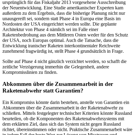
ursprünglich für das Fiskaljahr 2013 vorgesehene Ausschreibung
der Neuentwicklung. Eine Studie amerikanischer Experten kam
außerdem zu dem Ergebnis, dass die bisherige Planung nicht nur
unausgereift sei, sondern statt Phase 4 in Europa eine Basis im
Nordosten der USA eingerichtet werden sollte. Die geplante
Architektur von Phase 4 nämlich sei im Falle einer
Raketenbedrohung aus dem Mittleren Osten weder für den Schutz
der USA, noch Europas optimal. Auch die Tatsache, dass die
Entwicklung iranischer Raketen interkontinentaler Reichweite
zunehmend fragwürdig ist, stellt Phase 4 grundsätzlich in Frage.
Sollte auf Phase 4 nicht gänzlich verzichtet werden, so schafft die
zeitliche Verzögerung immerhin die Gelegenheit, andere
Kompromisslinien zu finden.
Abkommen über die Zusammenarbeit in der
Raketenabwehr statt Garantien?
Ein Kompromiss könnte darin bestehen, anstelle von Garantien ein
Abkommen über die Zusammenarbeit in der Raketenabwehr zu
schließen. Mittels festgelegter technischer Kriterien könnte Russland
beurteilen, ob die Komponenten des Raketenabwehrsystems mit
dem erklärten Ziel, dass sich das System nicht gegen Russland
richtet, übereinstimmen oder nicht. Praktische Zusammenarbeit wäre
in jedem Fall der beste Weg zur Lösung von Misstrauen und