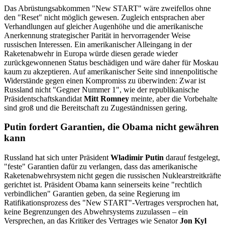
Das Abrüstungsabkommen "New START" wäre zweifellos ohne
den "Reset" nicht möglich gewesen. Zugleich entsprachen aber
Verhandlungen auf gleicher Augenhöhe und die amerikanische
Anerkennung strategischer Parität in hervorragender Weise
russischen Interessen. Ein amerikanischer Alleingang in der
Raketenabwehr in Europa würde diesen gerade wieder
zurückgewonnenen Status beschädigen und wäre daher für Moskau
kaum zu akzeptieren. Auf amerikanischer Seite sind innenpolitische
Widerstände gegen einen Kompromiss zu überwinden: Zwar ist
Russland nicht "Gegner Nummer 1", wie der republikanische
Präsidentschaftskandidat
Mitt Romney
meinte, aber die Vorbehalte
sind groß und die Bereitschaft zu Zugeständnissen gering.
Putin fordert Garantien, die Obama nicht gewähren
kann
Russland hat sich unter Präsident
Wladimir Putin
darauf festgelegt,
"feste" Garantien dafür zu verlangen, dass das amerikanische
Raketenabwehrsystem nicht gegen die russischen Nuklearstreitkräfte
gerichtet ist. Präsident Obama kann seinerseits keine "rechtlich
verbindlichen" Garantien geben, da seine Regierung im
Ratifikationsprozess des "New START"-Vertrages versprochen hat,
keine Begrenzungen des Abwehrsystems zuzulassen – ein
Versprechen, an das Kritiker des Vertrages wie Senator
Jon Kyl