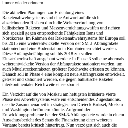
immer wieder erinnern.
Die aktuellen Planungen zur Errichtung eines
Raketenabwehrsystems sind eine Antwort auf die sich
abzeichnenden Risiken durch die Weiterverbreitung von
ballistischen Raketen und Massenvernichtungswaffen und richten
sich speziell gegen entsprechende Fähigkeiten Irans und
Nordkoreas. Im Rahmen des Raketenabwehrsystems für Europa soll
bis 2015 eine weiterentwickelte Version der SM-3-Abfangrakete
stationiert und eine Bodenstation in Rumänien errichtet werden.
Diese Anfangsbefähigung soll bis 2018 zur vollen
Einsatzbereitschaft ausgebaut werden: In Phase 3 soll eine abermals
weiterentwickelte Version der Abfangrakete stationiert werden, um
auch Mittelstreckenraketen größerer Reichweite erfassen zu können.
Danach soll in Phase 4 eine komplett neue Abfangrakete entwickelt,
getestet und stationiert werden, die gegen ballistische Raketen
interkontinentaler Reichweite einsetzbar ist.
Ein Verzicht auf die von Moskau am heftigsten kritisierte vierte
Phase des Abwehrsystems wäre ein entscheidendes Zugeständnis,
das die Zusammenarbeit im strategischen Dreieck Brüssel, Moskau
und Washington befördern könnte. Aufgrund der
Entwicklungsprobleme bei der SM-3-Abfangrakete wurde in einem
Ausschussbericht des Senats die Finanzierung einer weiteren
Variante bereits kritisch hinterfragt. Nun verzögert sich auch die