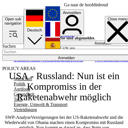
Ga naar de hoofdinhoud
Anmelden
Open sub
Close menu
English
navigation
Deutsch
Français
Sie sind abgemeldet.
Anmelden
Suchen
Licht aus
Español
Anmelden
Ukraine
Politik
Verteidigung
Rapporteur
Newsletters
Event
POLICY AREAS
USA - Russland: Nun ist ein
Wirtschaft
Kompromiss in der
Politik
Agrifood
Gesundheit
Raketenabwehr möglich
Tech
Energie, Umwelt & Transport
Verteidigung
SWP-AnalyseVerzögerungen bei der US-Raketenabwehr und die
Wiederwahl von Obama machen einen Kompromiss mit Russland
möglich. Nun kommt es darauf an, dass Putin von