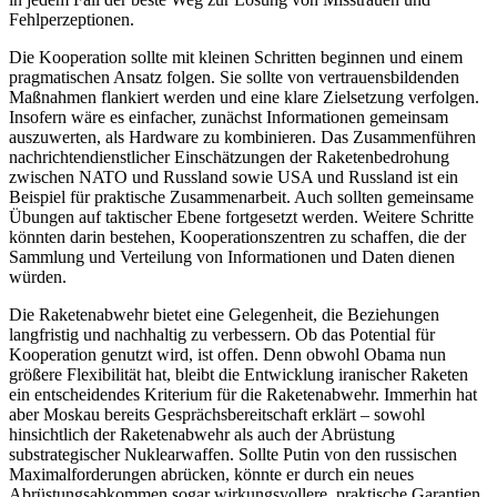
Fehlperzeptionen.
Die Kooperation sollte mit kleinen Schritten beginnen und einem
pragmatischen Ansatz folgen. Sie sollte von vertrauensbildenden
Maßnahmen flankiert werden und eine klare Zielsetzung verfolgen.
Insofern wäre es einfacher, zunächst Informationen gemeinsam
auszuwerten, als Hardware zu kombinieren. Das Zusammenführen
nachrichtendienstlicher Einschätzungen der Raketenbedrohung
zwischen NATO und Russland sowie USA und Russland ist ein
Beispiel für praktische Zusammenarbeit. Auch sollten gemeinsame
Übungen auf taktischer Ebene fortgesetzt werden. Weitere Schritte
könnten darin bestehen, Kooperationszentren zu schaffen, die der
Sammlung und Verteilung von Informationen und Daten dienen
würden.
Die Raketenabwehr bietet eine Gelegenheit, die Beziehungen
langfristig und nachhaltig zu verbessern. Ob das Potential für
Kooperation genutzt wird, ist offen. Denn obwohl Obama nun
größere Flexibilität hat, bleibt die Entwicklung iranischer Raketen
ein entscheidendes Kriterium für die Raketenabwehr. Immerhin hat
aber Moskau bereits Gesprächsbereitschaft erklärt – sowohl
hinsichtlich der Raketenabwehr als auch der Abrüstung
substrategischer Nuklearwaffen. Sollte Putin von den russischen
Maximalforderungen abrücken, könnte er durch ein neues
Abrüstungsabkommen sogar wirkungsvollere, praktische Garantien