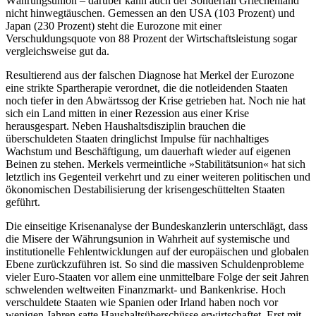
Währungsunion – darüber kann auch der Sonderfall Griechenland
nicht hinwegtäuschen. Gemessen an den USA (103 Prozent) und
Japan (230 Prozent) steht die Eurozone mit einer
Verschuldungsquote von 88 Prozent der Wirtschaftsleistung sogar
vergleichsweise gut da.
Resultierend aus der falschen Diagnose hat Merkel der Eurozone
eine strikte Spartherapie verordnet, die die notleidenden Staaten
noch tiefer in den Abwärtssog der Krise getrieben hat. Noch nie hat
sich ein Land mitten in einer Rezession aus einer Krise
herausgespart. Neben Haushaltsdisziplin brauchen die
überschuldeten Staaten dringlichst Impulse für nachhaltiges
Wachstum und Beschäftigung, um dauerhaft wieder auf eigenen
Beinen zu stehen. Merkels vermeintliche »Stabilitätsunion« hat sich
letztlich ins Gegenteil verkehrt und zu einer weiteren politischen und
ökonomischen Destabilisierung der krisengeschüttelten Staaten
geführt.
Die einseitige Krisenanalyse der Bundeskanzlerin unterschlägt, dass
die Misere der Währungsunion in Wahrheit auf systemische und
institutionelle Fehlentwicklungen auf der europäischen und globalen
Ebene zurückzuführen ist. So sind die massiven Schuldenprobleme
vieler Euro-Staaten vor allem eine unmittelbare Folge der seit Jahren
schwelenden weltweiten Finanzmarkt- und Bankenkrise. Hoch
verschuldete Staaten wie Spanien oder Irland haben noch vor
wenigen Jahren satte Haushaltsüberschüsse erwirtschaftet. Erst mit