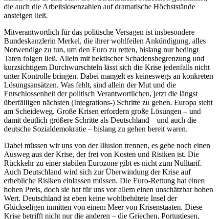
die auch die Arbeitslosenzahlen auf dramatische Höchststände
ansteigen ließ.
Mitverantwortlich für das politische Versagen ist insbesondere
Bundeskanzlerin Merkel, die ihrer wohlfeilen Ankündigung, alles
Notwendige zu tun, um den Euro zu retten, bislang nur bedingt
Taten folgen ließ. Allein mit hektischer Schadensbegrenzung und
kurzsichtigem Durchwurschteln lässt sich die Krise jedenfalls nicht
unter Kontrolle bringen. Dabei mangelt es keineswegs an konkreten
Lösungsansätzen. Was fehlt, sind allein der Mut und die
Entschlossenheit der politisch Verantwortlichen, jetzt die längst
überfälligen nächsten (Integrations-) Schritte zu gehen. Europa steht
am Scheideweg. Große Krisen erfordern große Lösungen – und
damit deutlich größere Schritte als Deutschland – und auch die
deutsche Sozialdemokratie – bislang zu gehen bereit waren.
Dabei müssen wir uns von der Illusion trennen, es gebe noch einen
Ausweg aus der Krise, der frei von Kosten und Risiken ist. Die
Rückkehr zu einer stabilen Eurozone gibt es nicht zum Nulltarif.
Auch Deutschland wird sich zur Überwindung der Krise auf
erhebliche Risiken einlassen müssen. Die Euro-Rettung hat einen
hohen Preis, doch sie hat für uns vor allem einen unschätzbar hohen
Wert. Deutschland ist eben keine wohlbehütete Insel der
Glückseligen inmitten von einem Meer von Krisenstaaten. Diese
Krise betrifft nicht nur die anderen – die Griechen, Portugiesen,