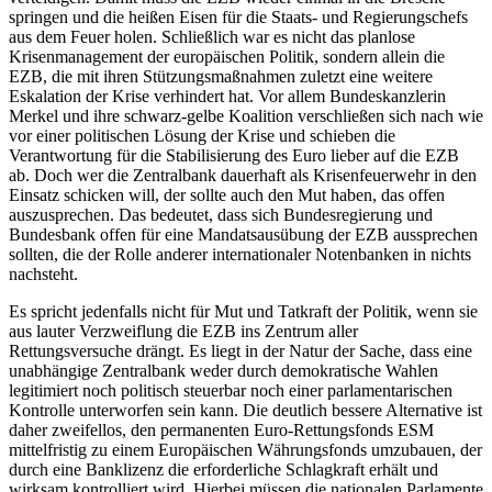
springen und die heißen Eisen für die Staats- und Regierungschefs
aus dem Feuer holen. Schließlich war es nicht das planlose
Krisenmanagement der europäischen Politik, sondern allein die
EZB, die mit ihren Stützungsmaßnahmen zuletzt eine weitere
Eskalation der Krise verhindert hat. Vor allem Bundeskanzlerin
Merkel und ihre schwarz-gelbe Koalition verschließen sich nach wie
vor einer politischen Lösung der Krise und schieben die
Verantwortung für die Stabilisierung des Euro lieber auf die EZB
ab. Doch wer die Zentralbank dauerhaft als Krisenfeuerwehr in den
Einsatz schicken will, der sollte auch den Mut haben, das offen
auszusprechen. Das bedeutet, dass sich Bundesregierung und
Bundesbank offen für eine Mandatsausübung der EZB aussprechen
sollten, die der Rolle anderer internationaler Notenbanken in nichts
nachsteht.
Es spricht jedenfalls nicht für Mut und Tatkraft der Politik, wenn sie
aus lauter Verzweiflung die EZB ins Zentrum aller
Rettungsversuche drängt. Es liegt in der Natur der Sache, dass eine
unabhängige Zentralbank weder durch demokratische Wahlen
legitimiert noch politisch steuerbar noch einer parlamentarischen
Kontrolle unterworfen sein kann. Die deutlich bessere Alternative ist
daher zweifellos, den permanenten Euro-Rettungsfonds ESM
mittelfristig zu einem Europäischen Währungsfonds umzubauen, der
durch eine Banklizenz die erforderliche Schlagkraft erhält und
wirksam kontrolliert wird. Hierbei müssen die nationalen Parlamente