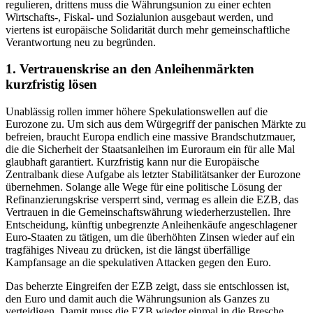
regulieren, drittens muss die Währungsunion zu einer echten
Wirtschafts-, Fiskal- und Sozialunion ausgebaut werden, und
viertens ist europäische Solidarität durch mehr gemeinschaftliche
Verantwortung neu zu begründen.
1. Vertrauenskrise an den Anleihenmärkten
kurzfristig lösen
Unablässig rollen immer höhere Spekulationswellen auf die
Eurozone zu. Um sich aus dem Würgegriff der panischen Märkte zu
befreien, braucht Europa endlich eine massive Brandschutzmauer,
die die Sicherheit der Staatsanleihen im Euroraum ein für alle Mal
glaubhaft garantiert. Kurzfristig kann nur die Europäische
Zentralbank diese Aufgabe als letzter Stabilitätsanker der Eurozone
übernehmen. Solange alle Wege für eine politische Lösung der
Refinanzierungskrise versperrt sind, vermag es allein die EZB, das
Vertrauen in die Gemeinschaftswährung wiederherzustellen. Ihre
Entscheidung, künftig unbegrenzte Anleihenkäufe angeschlagener
Euro-Staaten zu tätigen, um die überhöhten Zinsen wieder auf ein
tragfähiges Niveau zu drücken, ist die längst überfällige
Kampfansage an die spekulativen Attacken gegen den Euro.
Das beherzte Eingreifen der EZB zeigt, dass sie entschlossen ist,
den Euro und damit auch die Währungsunion als Ganzes zu
verteidigen. Damit muss die EZB wieder einmal in die Bresche