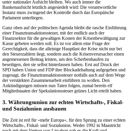
unter nationaler Aufsicht bleiben. Wo auch immer die
Bankenaufsicht letztlich angesiedelt wird: Die verantwortliche
Instanz muss zwingend der Kontrolle durch das Europäische
Parlament unterliegen.
Ganz oben auf der politischen Agenda bleibt die rasche Einführung
einer Finanztransaktionssteuer, mit der endlich auch der
Finanzsektor für die gewaltigen Kosten der Krisenbewältigung zur
Kasse gebeten werden soll. Es ist vor allem eine Frage der
Gerechtigkeit, dass die alleinige Hauptlast der Krise nicht nur bei
den Steuerzahlern liegt, sondern auch die Krisenverursacher einen
angemessenen Beitrag leisten, um den Scherbenhaufen zu
beseitigen, den sie selbst hinterlassen haben. Erst auf Druck der
SPD haben Union und FDP ihre Blockadehaltung aufgegeben und
zugesagt, die Finanztransaktionssteuer notfalls auch auf dem Wege
der verstärkten Zusammenarbeit einführen zu wollen. Den
Ankündigungen müssen nun Taten folgen, zumal bereits elf
Mitgliedstaaten der Spekulationssteuer grünes Licht erteilt haben.
3. Währungsunion zur echten Wirtschafts-, Fiskal-
und Sozialunion ausbauen
Die Zeit ist reif für »mehr Europa«, für den Sprung zu einer echten
Wirtschafts-, Fiskal- und Sozialunion. Weder 1992 in Maastricht
noch mit dem Vertrag von Lissabon gab es die Kraft und