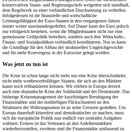
konservativen Staats- und Regierungschefs weigerten sich standhaft,
dem Regelwerk zu einer verbindlichen Durchsetzung zu verhelfen.
Infolgedessen ist die finanzielle und wirtschaftliche
Leistungsfähigkeit der Euro-Staaten in den vergangenen Jahren
immer weiter auseinandergedriftet. Auf Dauer kann der Euro jedoch
nur erfolgreich bestehen, wenn die Mitgliedstaaten nicht nur eine
gemeinsame Geldpolitik betreiben, sondern auch ihre Wirtschafts-,
Finanz- und Sozialpolitiken verbindlich koordinieren. Nur so kann
die Grundlage für den Abbau der strukturellen Ungleichgewichte
und für mehr Konvergenz in der Eurozone gelegt werden.
Was jetzt zu tun ist
Die Krise ist schon lange nicht mehr nur eine Krise überschuldeter,
nicht mehr wettbewerbsfähiger Staaten, die sich an den Märkten
kaum noch refinanzieren können. Wir erleben in Europa derzeit
auch eine dramatische Krise der Solidarität und der Demokratie. Das
bisherige Krisenmanagement der kurzfristigen Beruhigung der
Finanzmärkte und der notdürftigen Flickschusterei an den
Strukturen der Währungsunion ist an seine Grenzen gestoßen. Um
Europa dauerhaft krisenfest und demokratischer zu machen, muss
sich die europäische Politik nun endlich vier zentralen Aufgaben
widmen: Erstens ist das Vertrauen an den Anleihenmärkten
wiederherzustellen, zweitens sind die Finanzmärkte umfassend zu