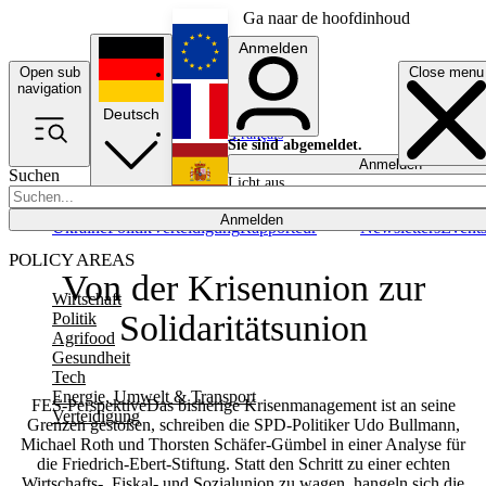
Ga naar de hoofdinhoud
Anmelden
Open sub
Close menu
English
navigation
Deutsch
Français
Sie sind abgemeldet.
Anmelden
Suchen
Licht aus
Español
Anmelden
Ukraine
Politik
Verteidigung
Rapporteur
Newsletters
Event
POLICY AREAS
Von der Krisenunion zur
Wirtschaft
Solidaritätsunion
Politik
Agrifood
Gesundheit
Tech
Energie, Umwelt & Transport
FES-PerspektiveDas bisherige Krisenmanagement ist an seine
Verteidigung
Grenzen gestoßen, schreiben die SPD-Politiker Udo Bullmann,
Michael Roth und Thorsten Schäfer-Gümbel in einer Analyse für
die Friedrich-Ebert-Stiftung. Statt den Schritt zu einer echten
Wirtschafts-, Fiskal- und Sozialunion zu wagen, hangeln sich die