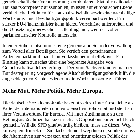
gemeinschaftlicher Verantwortung kombinieren. Statt die nationale
Haushaltskompetenz auszuhöhlen, müssen auf europäischer Ebene
verbindliche Leitlinien für Haushaltsdisziplin sowie eine nachhaltige
Wachstums- und Beschäftigungspolitik vereinbart werden. Ein
starker EU-Finanzminister kann hierzu Vorschläge unterbreiten und
die Umsetzung überwachen – allerdings nur, wenn er voller
parlamentarischer Kontrolle untersteht.
In einer Solidaritätsunion ist eine gemeinsame Schuldenverwaltung
zum Vorteil aller Beteiligten. Sie vertieft den gemeinsamen
Anleihenmarkt und macht ihn verlässlicher und effektiver. Ein
Einstieg kann zunächst über eine begrenzte Ausgabe von
Gemeinschaftsanleihen erfolgen. Der vom Sachverständigenrat der
Bundesregierung vorgeschlagene Altschuldentilgungsfonds hilft, die
angeschlagenen Staaten wieder in die Wachstumszone zu führen.
Mehr Mut. Mehr Politik. Mehr Europa.
Die deutsche Sozialdemokratie bekennt sich zu ihrer Geschichte als
Partei der internationalen und europäischen Solidarität und steht zu
ihrer Verantwortung für Europa. Mit ihrer Zustimmung zu den
Rettungsmaßnahmen hat sie es sich als Oppositionspartei nicht leicht
gemacht. Will die SPD glaubwürdig bleiben, muss sie diesen Weg
konsequent fortsetzen. Sie darf sich nicht wegducken, sondern muss
die Alternativen zur verzagten und orientierungslosen Politik der