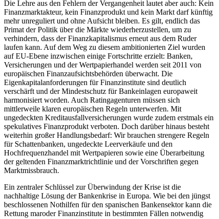
Die Lehre aus den Fehlern der Vergangenheit lautet aber auch: Kein
Finanzmarktakteur, kein Finanzprodukt und kein Markt darf künftig
mehr unreguliert und ohne Aufsicht bleiben. Es gilt, endlich das
Primat der Politik über die Märkte wiederherzustellen, um zu
verhindern, dass der Finanzkapitalismus erneut aus dem Ruder
laufen kann. Auf dem Weg zu diesem ambitionierten Ziel wurden
auf EU-Ebene inzwischen einige Fortschritte erzielt: Banken,
Versicherungen und der Wertpapierhandel werden seit 2011 von
europäischen Finanzaufsichtsbehörden überwacht. Die
Eigenkapitalanforderungen für Finanzinstitute sind deutlich
verschärft und der Mindestschutz für Bankeinlagen europaweit
harmonisiert worden. Auch Ratingagenturen müssen sich
mittlerweile klaren europäischen Regeln unterwerfen. Mit
ungedeckten Kreditausfallversicherungen wurde zudem erstmals ein
spekulatives Finanzprodukt verboten. Doch darüber hinaus besteht
weiterhin großer Handlungsbedarf: Wir brauchen strengere Regeln
für Schattenbanken, ungedeckte Leerverkäufe und den
Hochfrequenzhandel mit Wertpapieren sowie eine Überarbeitung
der geltenden Finanzmarktrichtlinie und der Vorschriften gegen
Marktmissbrauch.
Ein zentraler Schlüssel zur Überwindung der Krise ist die
nachhaltige Lösung der Bankenkrise in Europa. Wie bei den jüngst
beschlossenen Nothilfen für den spanischen Bankensektor kann die
Rettung maroder Finanzinstitute in bestimmten Fällen notwendig