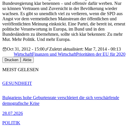
Bundesregierung klar benennen – und offensiv dafür werben. Nur
so können Vertrauen und Zuversicht in der Bevölkerung wieder
wachsen. Es gibt so unendlich viel zu verlieren, wenn die SPD aus
Angst vor dem vermeintlichen Mainstream der öffentlichen und
veröffentlichten Meinung einknickt. Eine Partei, die bereit ist, erneut
politische Verantwortung in Europa, im Bund und in den
Bundesländern zu übernehmen, sollte sich klar bekennen: Zu mehr
Mut. Mehr Politik. Und mehr Europa.
Oct 31, 2012 - 15:00
Zuletzt aktualisiert: Mar 7, 2014 - 00:13
Wirtschaft
Finanzen und Wirtschaft
Prioritäten der EU für 2020
Drucken
Aktie
MEIST GELESEN
GESUNDHEIT
Bulgariens hohe Geburtenrate verschleiert die sich verschärfende
demografische Krise
28.07.2026
POLITIK