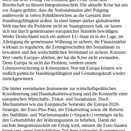
Bereitschaft zu diesem Integrationsschritt. Die aktuelle Krise hat uns
vor Augen geführt, dass die Nationalstaaten alter Prägung
mittlerweile in vielen Politikbereichen an die Grenzen ihrer
Handlungsfähigkeit stoßen. In einer immer stärker globalisierten
Welt machen die Probleme nicht an Staatsgrenzen halt, sie lassen
sich nur durch gemeinsames europäisches Handeln bewältigen.
Weder Deutschland noch ein anderer EU-Staat ist in der Lage, im
Alleingang die gemeinsame Währung zu sichern, die Finanzmärkte
wirksam zu regulieren, die Errungenschaften des Sozialstaats zu
bewahren und den wirtschaftlichen Wohlstand zu sichern. Kurzum:
Wer »mehr Europa« ablehnt, der hat die Krise nicht verstanden.
Denn Europa ist nicht das Problem, sondern unsere
Lebensversicherung in Krisenzeiten. Nur mit Europa können wir
endlich politische Handlungsfähigkeit und Gestaltungskraft wieder
zurückgewinnen.
Die bisher vereinbarten Instrumente zur wirtschaftspolitischen
Koordinierung und Haushaltsüberwachung sind die Keimzelle einer
europäischen Wirtschafts-, Fiskal- und Sozialunion. Doch
Mechanismen wie das Europäische Semester, die Europa-2020-
Strategie, der Euro-Plus-Pakt, der Fiskalvertrag sowie die Reform
des Stabilitäts- und Wachstumspakts (»Sixpack«) vermögen nicht,
den Geburtsfehler der Währungsunion zu beheben. Damit der
nächste Integrationsschritt ein Erfolg wird, müssen die Euro-Staaten
bereit sein, einen beträchtlichen Teil ihrer nationalen Kompetenzen