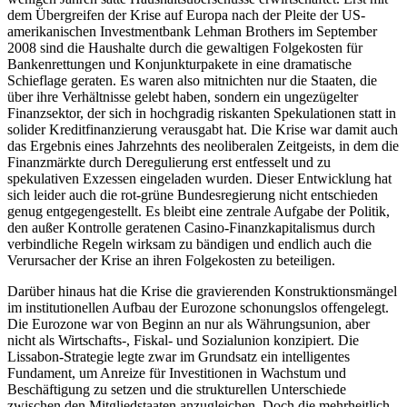
dem Übergreifen der Krise auf Europa nach der Pleite der US-
amerikanischen Investmentbank Lehman Brothers im September
2008 sind die Haushalte durch die gewaltigen Folgekosten für
Bankenrettungen und Konjunkturpakete in eine dramatische
Schieflage geraten. Es waren also mitnichten nur die Staaten, die
über ihre Verhältnisse gelebt haben, sondern ein ungezügelter
Finanzsektor, der sich in hochgradig riskanten Spekulationen statt in
solider Kreditfinanzierung verausgabt hat. Die Krise war damit auch
das Ergebnis eines Jahrzehnts des neoliberalen Zeitgeists, in dem die
Finanzmärkte durch Deregulierung erst entfesselt und zu
spekulativen Exzessen eingeladen wurden. Dieser Entwicklung hat
sich leider auch die rot-grüne Bundesregierung nicht entschieden
genug entgegengestellt. Es bleibt eine zentrale Aufgabe der Politik,
den außer Kontrolle geratenen Casino-Finanzkapitalismus durch
verbindliche Regeln wirksam zu bändigen und endlich auch die
Verursacher der Krise an ihren Folgekosten zu beteiligen.
Darüber hinaus hat die Krise die gravierenden Konstruktionsmängel
im institutionellen Aufbau der Eurozone schonungslos offengelegt.
Die Eurozone war von Beginn an nur als Währungsunion, aber
nicht als Wirtschafts-, Fiskal- und Sozialunion konzipiert. Die
Lissabon-Strategie legte zwar im Grundsatz ein intelligentes
Fundament, um Anreize für Investitionen in Wachstum und
Beschäftigung zu setzen und die strukturellen Unterschiede
zwischen den Mitgliedstaaten anzugleichen. Doch die mehrheitlich