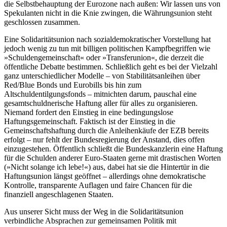
die Selbstbehauptung der Eurozone nach außen: Wir lassen uns von
Spekulanten nicht in die Knie zwingen, die Währungsunion steht
geschlossen zusammen.
Eine Solidaritätsunion nach sozialdemokratischer Vorstellung hat
jedoch wenig zu tun mit billigen politischen Kampfbegriffen wie
»Schuldengemeinschaft« oder »Transferunion«, die derzeit die
öffentliche Debatte bestimmen. Schließlich geht es bei der Vielzahl
ganz unterschiedlicher Modelle – von Stabilitätsanleihen über
Red/Blue Bonds und Eurobills bis hin zum
Altschuldentilgungsfonds – mitnichten darum, pauschal eine
gesamtschuldnerische Haftung aller für alles zu organisieren.
Niemand fordert den Einstieg in eine bedingungslose
Haftungsgemeinschaft. Faktisch ist der Einstieg in die
Gemeinschaftshaftung durch die Anleihenkäufe der EZB bereits
erfolgt – nur fehlt der Bundesregierung der Anstand, dies offen
einzugestehen. Öffentlich schließt die Bundeskanzlerin eine Haftung
für die Schulden anderer Euro-Staaten gerne mit drastischen Worten
(»Nicht solange ich lebe!«) aus, dabei hat sie die Hintertür in die
Haftungsunion längst geöffnet – allerdings ohne demokratische
Kontrolle, transparente Auflagen und faire Chancen für die
finanziell angeschlagenen Staaten.
Aus unserer Sicht muss der Weg in die Solidaritätsunion
verbindliche Absprachen zur gemeinsamen Politik mit