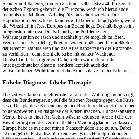
Spanier und Italiener, sondern auch uns selbst. Etwa 40 Prozent der
deutschen Exporte gehen in die Eurozone, wodurch hierzulande
mehr als drei Millionen Arbeitsplätze gesichert werden. Der
Exportnation Deutschland kann es auf Dauer nicht gut gehen, wenn
die Wirtschaft im Rest Europas am Boden liegt. Deshalb liegt es im
ureigensten Interesse Deutschlands, die Probleme der
Währungsunion so rasch und nachhaltig wie möglich zu lösen.
Wenn es uns aber nicht gelingt, unsere europäischen Partnerländer
dauerhaft zu stabilisieren und das Auseinanderfallen der Eurozone
zu verhindern, dann droht die Krise mit ganzer Wucht auf
Deutschland überzugreifen. Daher retten wir nicht nur die
krisengeschüttelten Staaten, sondern letztlich auch den
wirtschaftlichen Wohlstand und die Arbeitsplätze in Deutschland.
Falsche Diagnose, falsche Therapie
Die seit vier Jahren ungebremste Talfahrt der Währungsunion zeigt,
dass die Bundesregierung auf die falschen Rezepte gegen die Krise
setzt. Das planlose Krisenmanagement beruht nicht zuletzt auf einer
folgenschweren Fehldiagnose der Krisenursachen. Bundeskanzlerin
Merkel ist es in einer Art Gehirnwäsche gelungen, große Teile der
Bevölkerung und der veröffentlichten Meinung glauben zu lassen,
Europa habe es mit einer reinen Staatsschuldenkrise zu tun. Dabei
ist mangelnde Fiskaldisziplin keineswegs das Hauptproblem der