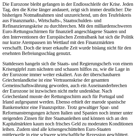
Die Eurozone bleibt gefangen in der Endlosschleife der Krise. Jeden
Tag, den die Krise länger andauert, zeigt sich immer deutlicher: Die
bisherigen Notmaßnahmen sind unzureichend, um den Teufelskreis
aus Finanzmarkt-, Wirtschafts-, Staatsschulden- und
Refinanzierungskrise zu durchbrechen. Mit den milliardenschweren
Euro-Rettungsschirmen für finanziell angeschlagene Staaten und
den Interventionen der Europäischen Zentralbank hat sich die Politik
nur kurze Atempausen im Wettlauf mit den Finanzmärkten
verschafft. Doch die teuer erkaufte Zeit wurde bislang nicht für den
ersehnten Befreiungsschlag genutzt.
Stattdessen hangeln sich die Staats- und Regierungschefs von einem
Krisengipfel zum nächsten und schauen hilflos zu, wie die Lage in
der Eurozone immer weiter eskaliert. Aus der überschaubaren
Griechenlandkrise ist eine Vertrauenskrise der gesamten
Gemeinschaftswährung geworden, auch ein Auseinanderbrechen
der Eurozone ist inzwischen nicht mehr undenkbar. Nach
Griechenland musste der Rettungsschirm auch für Portugal und
Irland aufgespannt werden. Ebenso erhielt der marode spanische
Bankensektor eine Finanzspritze. Trotz gewaltiger Spar- und
Reformanstrengungen ächzen Italien und Spanien noch immer unter
steigenden Zinsen für ihre Staatsanleihen und können sich an den
Kapitalmärkten kaum noch frisches Geld zu moderaten Konditionen
leihen. Zudem sind alle krisengeschüttelten Euro-Staaten
mittlerweile in eine schwere wirtschaftliche Rezession geschlittert,