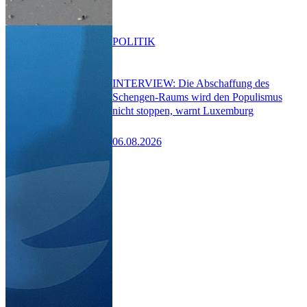
POLITIK
INTERVIEW: Die Abschaffung des
Schengen-Raums wird den Populismus
nicht stoppen, warnt Luxemburg
06.08.2026