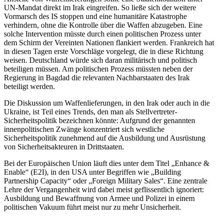
UN-Mandat direkt im Irak eingreifen. So ließe sich der weitere
Vormarsch des IS stoppen und eine humanitäre Katastrophe
verhindern, ohne die Kontrolle über die Waffen abzugeben. Eine
solche Intervention müsste durch einen politischen Prozess unter
dem Schirm der Vereinten Nationen flankiert werden. Frankreich hat
in diesen Tagen erste Vorschläge vorgelegt, die in diese Richtung
weisen. Deutschland würde sich daran militärisch und politisch
beteiligen müssen. Am politischen Prozess müssten neben der
Regierung in Bagdad die relevanten Nachbarstaaten des Irak
beteiligt werden.
Die Diskussion um Waffenlieferungen, in den Irak oder auch in die
Ukraine, ist Teil eines Trends, den man als Stellvertreter-
Sicherheitspolitik bezeichnen könnte: Aufgrund der genannten
innenpolitischen Zwänge konzentriert sich westliche
Sicherheitspolitik zunehmend auf die Ausbildung und Ausrüstung
von Sicherheitsakteuren in Drittstaaten.
Bei der Europäischen Union läuft dies unter dem Titel „Enhance &
Enable“ (E2I), in den USA unter Begriffen wie „Building
Partnership Capacity“ oder „Foreign Military Sales“. Eine zentrale
Lehre der Vergangenheit wird dabei meist geflissentlich ignoriert:
Ausbildung und Bewaffnung von Armee und Polizei in einem
politischen Vakuum führt meist nur zu mehr Unsicherheit.