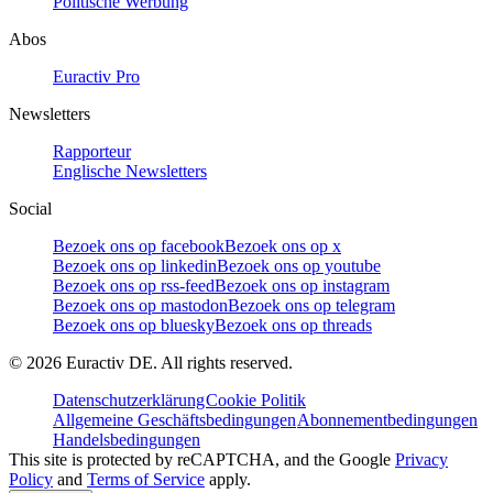
Politische Werbung
Abos
Euractiv Pro
Newsletters
Rapporteur
Englische Newsletters
Social
Bezoek ons op facebook
Bezoek ons op x
Bezoek ons op linkedin
Bezoek ons op youtube
Bezoek ons op rss-feed
Bezoek ons op instagram
Bezoek ons op mastodon
Bezoek ons op telegram
Bezoek ons op bluesky
Bezoek ons op threads
©
2026
Euractiv DE. All rights reserved.
Datenschutzerklärung
Cookie Politik
Allgemeine Geschäftsbedingungen
Abonnementbedingungen
Handelsbedingungen
This site is protected by reCAPTCHA, and the Google
Privacy
Policy
and
Terms of Service
apply.