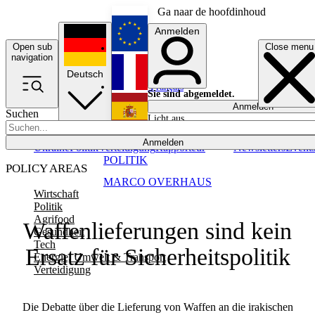
Ga naar de hoofdinhoud
Anmelden
Open sub
Close menu
English
navigation
Deutsch
Français
Sie sind abgemeldet.
Anmelden
Suchen
Licht aus
Español
Anmelden
Ukraine
Politik
Verteidigung
Rapporteur
Newsletters
Event
POLITIK
POLICY AREAS
MARCO OVERHAUS
Wirtschaft
Politik
Agrifood
Waffenlieferungen sind kein
Gesundheit
Tech
Ersatz für Sicherheitspolitik
Energie, Umwelt & Transport
Verteidigung
Die Debatte über die Lieferung von Waffen an die irakischen