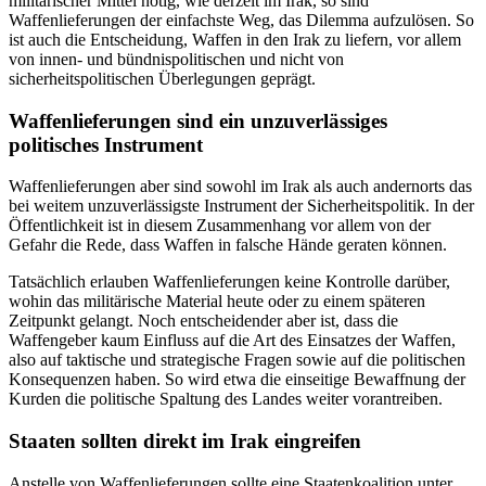
militärischer Mittel nötig, wie derzeit im Irak, so sind
Waffenlieferungen der einfachste Weg, das Dilemma aufzulösen. So
ist auch die Entscheidung, Waffen in den Irak zu liefern, vor allem
von innen- und bündnispolitischen und nicht von
sicherheitspolitischen Überlegungen geprägt.
Waffenlieferungen sind ein unzuverlässiges
politisches Instrument
Waffenlieferungen aber sind sowohl im Irak als auch andernorts das
bei weitem unzuverlässigste Instrument der Sicherheitspolitik. In der
Öffentlichkeit ist in diesem Zusammenhang vor allem von der
Gefahr die Rede, dass Waffen in falsche Hände geraten können.
Tatsächlich erlauben Waffenlieferungen keine Kontrolle darüber,
wohin das militärische Material heute oder zu einem späteren
Zeitpunkt gelangt. Noch entscheidender aber ist, dass die
Waffengeber kaum Einfluss auf die Art des Einsatzes der Waffen,
also auf taktische und strategische Fragen sowie auf die politischen
Konsequenzen haben. So wird etwa die einseitige Bewaffnung der
Kurden die politische Spaltung des Landes weiter vorantreiben.
Staaten sollten direkt im Irak eingreifen
Anstelle von Waffenlieferungen sollte eine Staatenkoalition unter