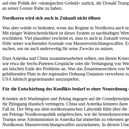
auf eine Politik der »strategischen Geduld« zurück, die Donald Trump
an seiner Grenze Ruhe zu haben.
Nordkorea wird sich auch in Zukunft nicht öffnen
Was aber würde es bedeuten, wenn das Regime in Nordkorea auch noch
Mit einiger Wahrscheinlichkeit ist dieses System zu nachhaltigen Wir
erschüttern. Viel plausibler erscheint es, dass es auch in Zukunft ve
Hilfe seiner wachsenden Arsenale von Massenvernichtungswaffen. Es 
suchen, um sie auch anderweitig für seine Zwecke zu nutzen.
Dass Amerika und China zusammenarbeiten sollten, um diesen Krisenh
wie etwa die Sechs-Parteien-Gespräche oder die Verhängung von Wirts
am falschen Ende des Problems an. Was das Zusammenwirken von Washi
gebührenden Platz in der regionalen Ordnung Ostasiens verwehren zu
USA faktisch gegeneinander auszuspielen.
Für die Entschärfung des Konflikts bedarf es einer Neuordnung
Könnten sich Washington und Peking dagegen auf die Grundprinzipi
für Pjöngjang drastisch verringern. China und Amerika könnten dann 
Fall ist. Der Weg aus dem nordkoreanischen Labyrinth führt über die
um Pekings Nordkoreapolitik aufgebrochen, wie die bemerkenswerten 
Trumps neue Administration in Amerika hat immerhin zu erkennen g
Nordkoreas Massenvernichtungswaffen auszuräumen. In diesem Umdenk