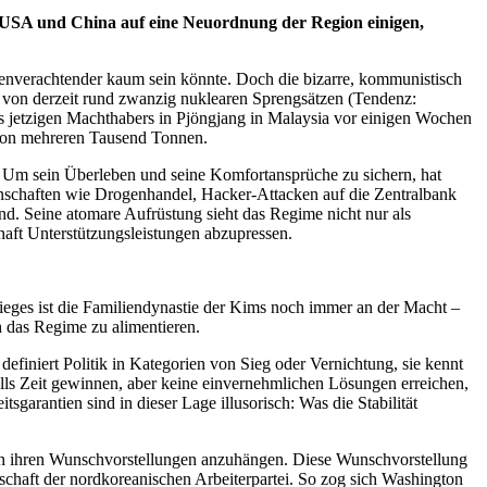
e USA und China auf eine Neuordnung der Region einigen,
nverachtender kaum sein könnte. Doch die bizarre, kommunistisch
al von derzeit rund zwanzig nuklearen Sprengsätzen (Tendenz:
 jetzigen Machthabers in Pjöngjang in Malaysia vor einigen Wochen
 von mehreren Tausend Tonnen.
t. Um sein Überleben und seine Komfortansprüche zu sichern, hat
schaften wie Drogenhandel, Hacker-Attacken auf die Zentralbank
d. Seine atomare Aufrüstung sieht das Regime nicht nur als
haft Unterstützungsleistungen abzupressen.
ieges ist die Familiendynastie der Kims noch immer an der Macht –
h das Regime zu alimentieren.
finiert Politik in Kategorien von Sieg oder Vernichtung, sie kennt
lls Zeit gewinnen, aber keine einvernehmlichen Lösungen erreichen,
sgarantien sind in dieser Lage illusorisch: Was die Stabilität
n ihren Wunschvorstellungen anzuhängen. Diese Wunschvorstellung
schaft der nordkoreanischen Arbeiterpartei. So zog sich Washington