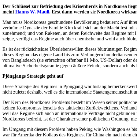
Der Schlüssel zur Befriedung des Krisenherds in Nordkorea lie
meint
Hanns W. Maull
. Erst dann werden sie Nordkorea wirksa
Man muss Nordkoreas geschundene Bevölkerung bedauern: Auf ihrem 
verbrämte Dynastie der Familie Kim krallt sich an der Macht fest mit
zunehmend) und von Raketen, an deren Reichweite das Regime mit Ho
zeigte, verfügt das Regime auch über chemische und wohl auch bio
Es ist der rücksichtslose Überlebenswillen dieses blutrünstigen Reg
dieses Regime das eigene Land bis zum Verhungern hunderttausende
von Bangladesch (sie erbrachten offenbar 81 Mio. US-Dollar) oder d
ultimative Sicherheitsgarantie gegen äußere Feinde, sondern auch als
Pjöngjangs Strategie geht auf
Diese Strategie des Regimes in Pjöngjang war bislang bemerkenswert 
nicht zuletzt deshalb, weil es die internationale Staatengemeinschaf
Der Kern des Nordkorea-Problems besteht im Wesen seiner politischen
keinen Kompromiss jenseits des taktischen Zurückweichens. Verhandl
weil das Regime sich auch an internationale Verträge nicht gebunden fü
Nordkoreas bedroht, ist der Charakter seiner politischen Ordnung, nic
Im Umgang mit diesem Problem haben Peking wie Washington es bisl
war für Amerika der Kollaps des Regimes, für China ein nach dem chi