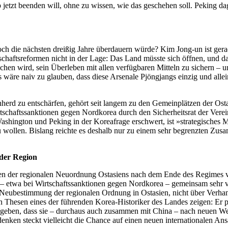
 jetzt beenden will, ohne zu wissen, wie das geschehen soll. Peking d
 die nächsten dreißig Jahre überdauern würde? Kim Jong-un ist gerade
tschaftsreformen nicht in der Lage: Das Land müsste sich öffnen, und d
rsuchen wird, sein Überleben mit allen verfügbaren Mitteln zu sichern –
wäre naiv zu glauben, dass diese Arsenale Pjöngjangs einzig und alle
erd zu entschärfen, gehört seit langem zu den Gemeinplätzen der Osta
chaftssanktionen gegen Nordkorea durch den Sicherheitsrat der Vereinte
ngton und Peking in der Koreafrage erschwert, ist »strategisches Mis
 wollen. Bislang reichte es deshalb nur zu einem sehr begrenzten Zusa
 der Region
en der regionalen Neuordnung Ostasiens nach dem Ende des Regimes 
– etwa bei Wirtschaftssanktionen gegen Nordkorea – gemeinsam sehr vie
 Neubestimmung der regionalen Ordnung in Ostasien, nicht über Verhan
Thesen eines der führenden Korea-Historiker des Landes zeigen: Er pl
egeben, dass sie – durchaus auch zusammen mit China – nach neuen We
en steckt vielleicht die Chance auf einen neuen internationalen An