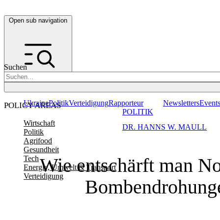
Open sub navigation
Suchen
Ukraine
Politik
Verteidigung
Rapporteur
Newsletters
Event
POLICY AREAS
POLITIK
Wirtschaft
DR. HANNS W. MAULL
Politik
Agrifood
Gesundheit
Wie entschärft man N
Tech
Energie, Umwelt & Transport
Verteidigung
Bombendrohung