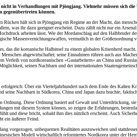
gt nicht in Verhandlungen mit Pjöngjang. Vielmehr müssen sich di
m gegenübertreten können.
Rücken hält sich in Pjöngjang ein Regime an der Macht, das mensche
 allem, was ihr dazu geeignet erscheint. Dazu zählt nicht nur ein Arsen
chdruck arbeiten lässt. Wie der Mordanschlag auf den Halbbruder des
logische Massenvernichtungswaffen, vermutlich in der Größenordnung
imes, das die koreanische Halbinsel zu einem globalen Krisenherd mach
r Menschen abgewirtschaftet; seine Einnahmen rühren auch aus Machen
em Verleih von nordkoreanischen »Gastarbeitern« an China und Russlan
 Möglichkeit, seinen Nachbarn und der internationalen Staatengemeinsc
erfolgreich: Über ein Vierteljahrhundert nach dem Ende des Kalten Kr
t und seine Nachbarn in Südkorea, China und Japan dazu brachte, faktisc
 Ordnung. Diese Ordnung basiert auf Gewalt und Unterdrückung, sie de
ungen mit diesem System können, so zeigen die Erfahrungen, bestenfa
hlt und diese bricht, sobald ihm dies nützlich erscheint. Auch Sicherheit
ht ein äußerer Feind.
ang vorgezogen, unbequemen Realitäten auszuweichen und stattdesse
nesischen Modell wirtschaftlich reformiertes Nordkorea unter der Herr