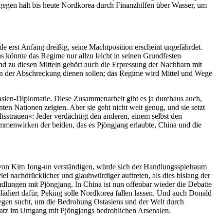
agegen hält bis heute Nordkorea durch Finanzhilfen über Wasser, um
 erst Anfang dreißig, seine Machtposition erscheint ungefährdet.
as könnte das Regime nur allzu leicht in seinen Grundfesten
 und zu diesen Mitteln gehört auch die Erpressung der Nachbarn mit
in der Abschreckung dienen sollen; das Regime wird Mittel und Wege
sien-Diplomatie. Diese Zusammenarbeit gibt es ja durchaus auch,
n Nationen zeigten. Aber sie geht nicht weit genug, und sie setzt
strauen«: Jeder verdächtigt den anderen, einem selbst den
mmenwirken der beiden, das es Pjöngjang erlaubte, China und die
von Kim Jong-un verständigen, würde sich der Handlungsspielraum
l nachdrücklicher und glaubwürdiger auftreten, als dies bislang der
dlungen mit Pjöngjang. In China ist nun offenbar wieder die Debatte
ädiert dafür, Peking solle Nordkorea fallen lassen. Und auch Donald
gen sucht, um die Bedrohung Ostasiens und der Welt durch
satz im Umgang mit Pjöngjangs bedrohlichen Arsenalen.