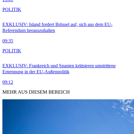
POLITIK
EXKLUSIV: Island fordert Brüssel auf, sich aus dem EU-
Referendum herauszuhalten
09:35
POLITIK
EXKLUSIV: Frankreich und Spanien kritisieren umstrittene
Ernennung in der EU-Außenpolitik
09:12
MEHR AUS DIESEM BEREICH