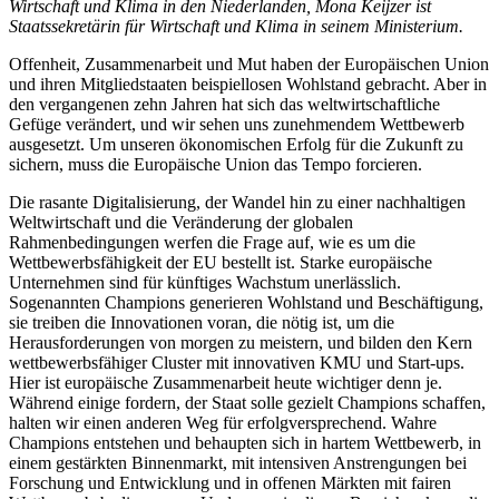
Wirtschaft und Klima in den Niederlanden, Mona Keijzer ist
Staatssekretärin für Wirtschaft und Klima in seinem Ministerium.
Offenheit, Zusammenarbeit und Mut haben der Europäischen Union
und ihren Mitgliedstaaten beispiellosen Wohlstand gebracht. Aber in
den vergangenen zehn Jahren hat sich das weltwirtschaftliche
Gefüge verändert, und wir sehen uns zunehmendem Wettbewerb
ausgesetzt. Um unseren ökonomischen Erfolg für die Zukunft zu
sichern, muss die Europäische Union das Tempo forcieren.
Die rasante Digitalisierung, der Wandel hin zu einer nachhaltigen
Weltwirtschaft und die Veränderung der globalen
Rahmenbedingungen werfen die Frage auf, wie es um die
Wettbewerbsfähigkeit der EU bestellt ist. Starke europäische
Unternehmen sind für künftiges Wachstum unerlässlich.
Sogenannten Champions generieren Wohlstand und Beschäftigung,
sie treiben die Innovationen voran, die nötig ist, um die
Herausforderungen von morgen zu meistern, und bilden den Kern
wettbewerbsfähiger Cluster mit innovativen KMU und Start-ups.
Hier ist europäische Zusammenarbeit heute wichtiger denn je.
Während einige fordern, der Staat solle gezielt Champions schaffen,
halten wir einen anderen Weg für erfolgversprechend. Wahre
Champions entstehen und behaupten sich in hartem Wettbewerb, in
einem gestärkten Binnenmarkt, mit intensiven Anstrengungen bei
Forschung und Entwicklung und in offenen Märkten mit fairen