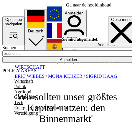
Ga naar de hoofdinhoud
Anmelden
Open sub
Close menu
English
navigation
Deutsch
Français
Sie sind abgemeldet.
Anmelden
Suchen
Licht aus
Español
Anmelden
Ukraine
Politik
Verteidigung
Rapporteur
Newsletters
Event
WIRTSCHAFT
POLICY AREAS
ERIC WIEBES
/
MONA KEIJZER
/
SIGRID KAAG
Wirtschaft
Politik
Agrifood
'Wir sollten unser größtes
Gesundheit
Tech
Kapital nutzen: den
Energie, Umwelt & Transport
Verteidigung
Binnenmarkt'