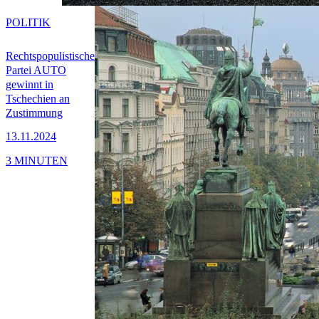
POLITIK
Rechtspopulistische
Partei AUTO
gewinnt in
Tschechien an
Zustimmung
13.11.2024
3 MINUTEN