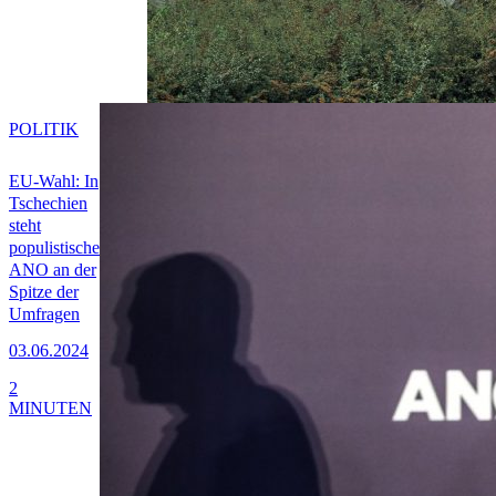
POLITIK
EU-Wahl: In
Tschechien
steht
populistische
ANO an der
Spitze der
Umfragen
03.06.2024
2
MINUTEN