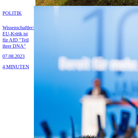
POLITIK
Wissenschaftler:
EU-Kritik ist
für AfD "Teil
ihrer DNA"
07.08.2023
4 MINUTEN