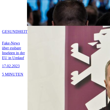
GESUNDHEIT
Fake-News
über essbare
Insekten in der
EU in Umlauf
17.02.2023
5 MINUTEN