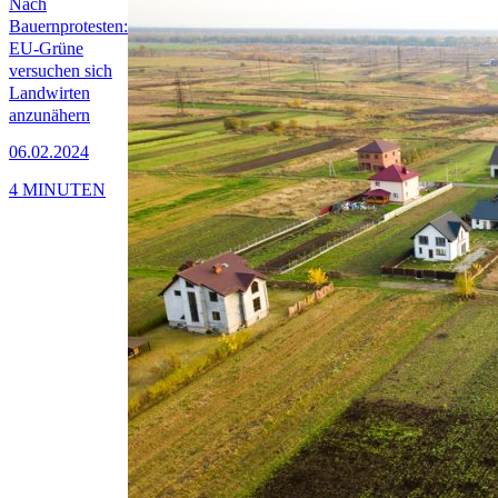
Nach
Bauernprotesten:
EU-Grüne
versuchen sich
Landwirten
anzunähern
06.02.2024
4 MINUTEN