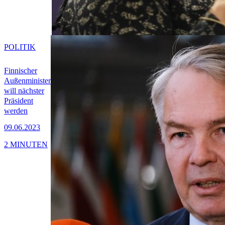
POLITIK
Finnischer
Außenminister
will nächster
Präsident
werden
09.06.2023
2 MINUTEN