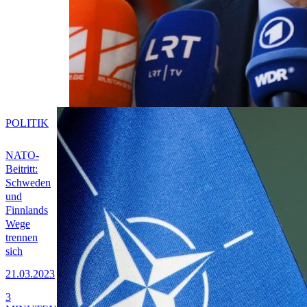
POLITIK
NATO-
Beitritt:
Schweden
und
Finnlands
Wege
trennen
sich
21.03.2023
3