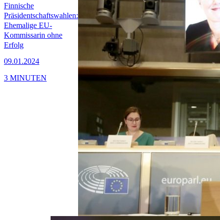
Finnische
Präsidentschaftswahlen:
Ehemalige EU-
Kommissarin ohne
Erfolg
09.01.2024
3 MINUTEN