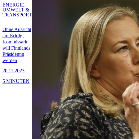
ENERGIE,
UMWELT &
TRANSPORT
Ohne Aussicht
auf Erfolg:
Kommissarin
will Finnlands
Präsidentin
werden
20.11.2023
5 MINUTEN