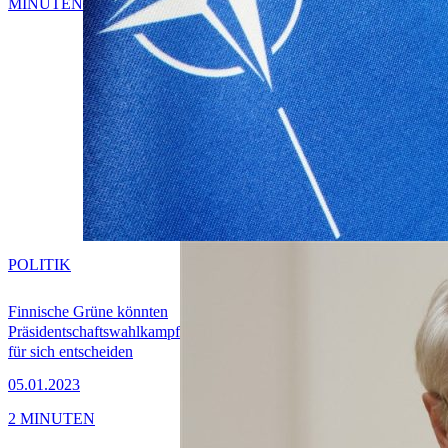
MINUTEN
POLITIK
Finnische Grüne könnten
Präsidentschaftswahlkampf
für sich entscheiden
05.01.2023
2 MINUTEN