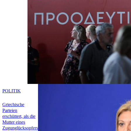
POLITIK
Griechische
Parteien
erschüttert, als die
Mutter eines
Zugunglücksopfers