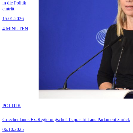
in die Politik
eintritt
15.01.2026
4 MINUTEN
POLITIK
Griechenlands Ex-Regierungschef Tsipras tritt aus Parlament zurück
06.10.2025