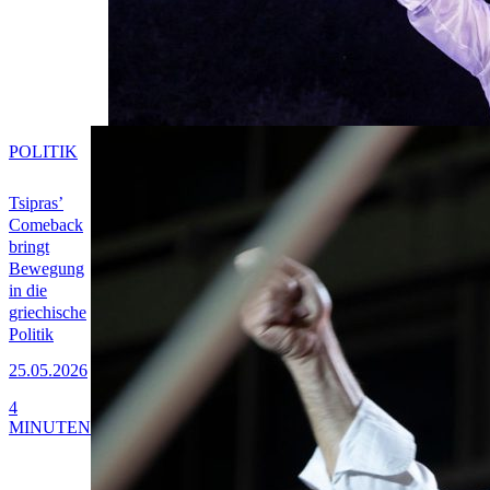
POLITIK
Tsipras’
Comeback
bringt
Bewegung
in die
griechische
Politik
25.05.2026
4
MINUTEN