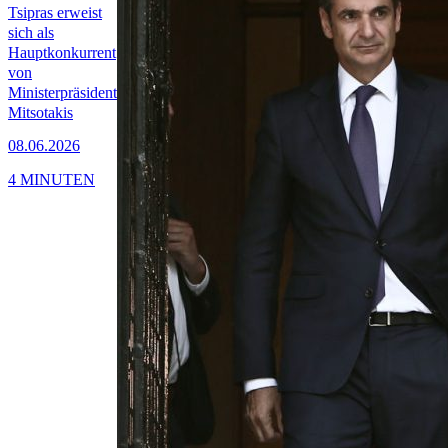
Tsipras erweist
sich als
Hauptkonkurrent
von
Ministerpräsident
Mitsotakis
08.06.2026
4 MINUTEN