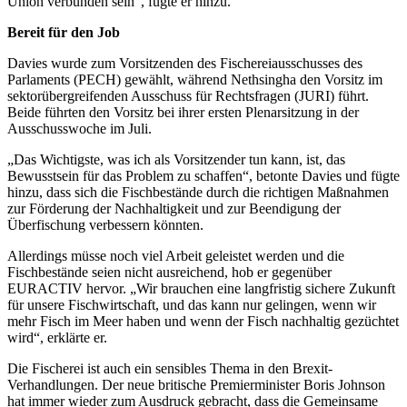
Union verbunden sein“, fügte er hinzu.
Bereit für den Job
Davies wurde zum Vorsitzenden des Fischereiausschusses des
Parlaments (PECH) gewählt, während Nethsingha den Vorsitz im
sektorübergreifenden Ausschuss für Rechtsfragen (JURI) führt.
Beide führten den Vorsitz bei ihrer ersten Plenarsitzung in der
Ausschusswoche im Juli.
„Das Wichtigste, was ich als Vorsitzender tun kann, ist, das
Bewusstsein für das Problem zu schaffen“, betonte Davies und fügte
hinzu, dass sich die Fischbestände durch die richtigen Maßnahmen
zur Förderung der Nachhaltigkeit und zur Beendigung der
Überfischung verbessern könnten.
Allerdings müsse noch viel Arbeit geleistet werden und die
Fischbestände seien nicht ausreichend, hob er gegenüber
EURACTIV hervor. „Wir brauchen eine langfristig sichere Zukunft
für unsere Fischwirtschaft, und das kann nur gelingen, wenn wir
mehr Fisch im Meer haben und wenn der Fisch nachhaltig gezüchtet
wird“, erklärte er.
Die Fischerei ist auch ein sensibles Thema in den Brexit-
Verhandlungen. Der neue britische Premierminister Boris Johnson
hat immer wieder zum Ausdruck gebracht, dass die Gemeinsame