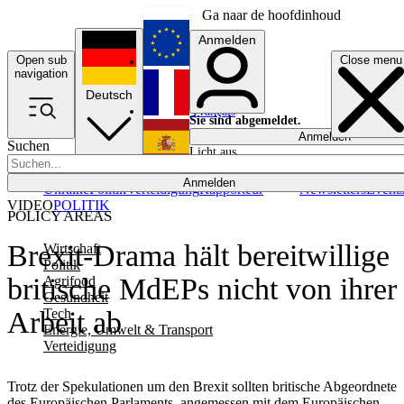
Ga naar de hoofdinhoud
Anmelden
Open sub
Close menu
English
navigation
Deutsch
Français
Sie sind abgemeldet.
Anmelden
Suchen
Licht aus
Español
Anmelden
Ukraine
Politik
Verteidigung
Rapporteur
Newsletters
Event
VIDEO
POLITIK
POLICY AREAS
Brexit-Drama hält bereitwillige
Wirtschaft
Politik
britische MdEPs nicht von ihrer
Agrifood
Gesundheit
Tech
Arbeit ab
Energie, Umwelt & Transport
Verteidigung
Trotz der Spekulationen um den Brexit sollten britische Abgeordnete
des Europäischen Parlaments, angemessen mit dem Europäischen