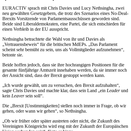
EURACTIV sprach mit Chris Davies und Lucy Nethsingha, zwei
neu gewählten Gesetzgebern, die trotz des Szenarios eines No-Deal-
Brexits Vorsitzende von Parlamentsausschüssen geworden sind.
Beide sind Liberaldemokraten, eine Partei, die sich entschieden für
einen Verbleib in der EU ausspricht.
Nethsingha betrachtete die Wahl von ihr und Davies als
„Vertrauensbeweis“ für die britischen MdEPs. „Das Parlament
scheint sehr bemüht zu sein, uns als Vollmitglieder aufzunehmen“,
betonte sie.
Beide hoffen jedoch, dass sie ihre hochrangigen Positionen für die
gesamte fünfjährige Amtszeit innehaben werden, da sie immer noch
der Ansicht sind, dass der Brexit gestoppt werden kann.
„Ich wurde gewählt, um zu versuchen, den Brexit aufzuhalten“,
sagte Chris Davies und machte klar, dass sein Land „ein
Leader
und
kein
Leaver
sein soll“.
Die „Brexit [Unstimmigkeiten] stellen noch immer in Frage, ob wir
gehen, oder wann wir gehen“, so Nethsingha.
„Ob wir früher oder später austreten oder nicht, die Zukunft des
Vereinigten Königreichs wird eng mit der Zukunft der Europäischen