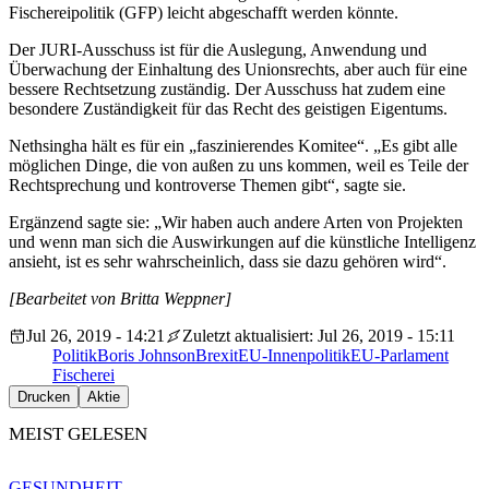
Fischereipolitik (GFP) leicht abgeschafft werden könnte.
Der JURI-Ausschuss ist für die Auslegung, Anwendung und
Überwachung der Einhaltung des Unionsrechts, aber auch für eine
bessere Rechtsetzung zuständig. Der Ausschuss hat zudem eine
besondere Zuständigkeit für das Recht des geistigen Eigentums.
Nethsingha hält es für ein „faszinierendes Komitee“. „Es gibt alle
möglichen Dinge, die von außen zu uns kommen, weil es Teile der
Rechtsprechung und kontroverse Themen gibt“, sagte sie.
Ergänzend sagte sie: „Wir haben auch andere Arten von Projekten
und wenn man sich die Auswirkungen auf die künstliche Intelligenz
ansieht, ist es sehr wahrscheinlich, dass sie dazu gehören wird“.
[Bearbeitet von Britta Weppner]
Jul 26, 2019 - 14:21
Zuletzt aktualisiert: Jul 26, 2019 - 15:11
Politik
Boris Johnson
Brexit
EU-Innenpolitik
EU-Parlament
Fischerei
Drucken
Aktie
MEIST GELESEN
GESUNDHEIT