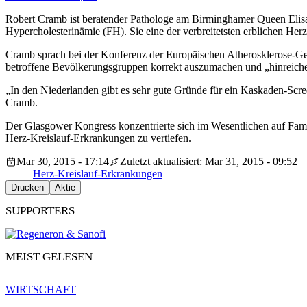
Robert Cramb ist beratender Pathologe am Birminghamer Queen Elisa
Hypercholesterinämie (FH). Sie eine der verbreitetsten erblichen Her
Cramb sprach bei der Konferenz der Europäischen Atherosklerose-G
betroffene Bevölkerungsgruppen korrekt auszumachen und „hinreiche
„In den Niederlanden gibt es sehr gute Gründe für ein Kaskaden-Scre
Cramb.
Der Glasgower Kongress konzentrierte sich im Wesentlichen auf Fami
Herz-Kreislauf-Erkrankungen zu vertiefen.
Mar 30, 2015 - 17:14
Zuletzt aktualisiert: Mar 31, 2015 - 09:52
Herz-Kreislauf-Erkrankungen
Drucken
Aktie
SUPPORTERS
MEIST GELESEN
WIRTSCHAFT