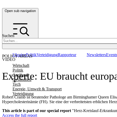
Open sub navigation
Suchen
Ukraine
Politik
Verteidigung
Rapporteur
Newsletters
Event
POLICY AREAS
VIDEO
Wirtschaft
Politik
Experte: EU braucht europ
Agrifood
Gesundheit
Tech
Energie, Umwelt & Transport
Verteidigung
Robert Cramb ist beratender Pathologe am Birminghamer Queen Elisa
Hypercholesterinämie (FH). Sie eine der verbreitetsten erblichen Her
This article is part of our special report
"Herz-Kreislauf-Erkrankun
Access the full report