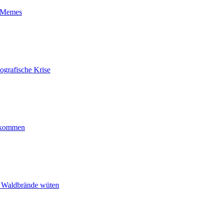
t-Memes
ografische Krise
ankommen
n Waldbrände wüten