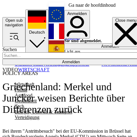
Ga naar de hoofdinhoud
Anmelden
Open sub
Close menu
English
navigation
Deutsch
Français
Sie sind abgemeldet.
Anmelden
Suchen
Licht aus
Español
Anmelden
Ukraine
Politik
Verteidigung
Rapporteur
Newsletters
Event
VIDEO
WIRTSCHAFT
POLICY AREAS
Griechenland: Merkel und
Wirtschaft
Politik
Juncker weisen Berichte über
Agrifood
Gesundheit
Tech
Differenzen zurück
Energie, Umwelt & Transport
Verteidigung
Bei ihrem "Antrittsbesuch" bei der EU-Kommission in Brüssel hat
sich Bundeskanzlerin Angela Merkel (CDU) am Mittwoch Seite an