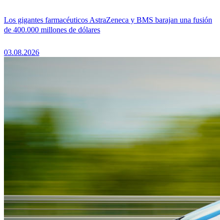
Los gigantes farmacéuticos AstraZeneca y BMS barajan una fusión
de 400.000 millones de dólares
03.08.2026