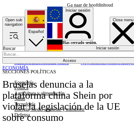
Ga naar de hoofdinhoud
Iniciar sesión
Open sub
Close menu
English
navigation
Español
Français
Has cerrado sesión.
Buscar
Iniciar sesión
Modo oscuro
Deutsch
Acceso
Rapporteur
Economía
Política
Newsletters
Eventos
Trabajo
ECONOMÍA
SECCIONES POLÍTICAS
Bruselas denuncia a la
Economía
Política
plataforma china Shein por
Agricultura y alimentación
Salud
violar la legislación de la UE
Tecnología
Energía, medio ambiente y transporte
sobre consumo
Defensa