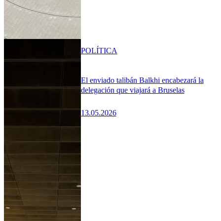
POLÍTICA
El enviado talibán Balkhi encabezará la
delegación que viajará a Bruselas
13.05.2026