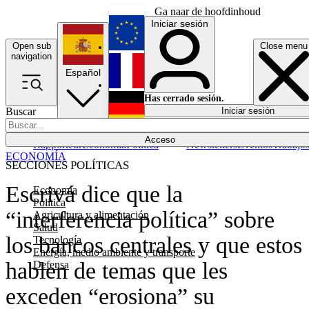
Ga naar de hoofdinhoud
Iniciar sesión
Open sub
Close menu
English
navigation
Español
Français
Has cerrado sesión.
Buscar
Iniciar sesión
Modo oscuro
Deutsch
Acceso
Rapporteur
Economía
Política
Newsletters
Eventos
Trabajo
ECONOMÍA
SECCIONES POLÍTICAS
Escrivá dice que la
Economía
Política
“interferencia política” sobre
Agricultura y alimentación
Salud
los bancos centrales y que estos
Tecnología
Energía, medio ambiente y transporte
hablen de temas que les
Defensa
exceden “erosiona” su