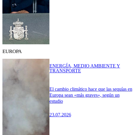
EUROPA
ENERGÍA, MEDIO AMBIENTE Y
TRANSPORTE
El cambio climático hace que las sequías en
Europa sean «más graves», según un
estudio
23.07.2026