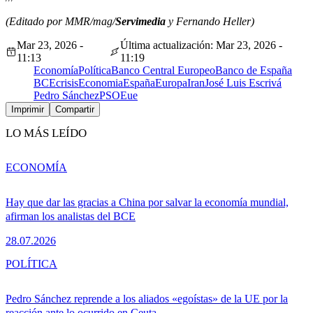
(Editado por MMR/mag/
Servimedia
y Fernando Heller)
Mar 23, 2026 -
Última actualización: Mar 23, 2026 -
11:13
11:19
Economía
Política
Banco Central Europeo
Banco de España
BCE
crisis
Economia
España
Europa
Iran
José Luis Escrivá
Pedro Sánchez
PSOE
ue
Imprimir
Compartir
LO MÁS LEÍDO
ECONOMÍA
Hay que dar las gracias a China por salvar la economía mundial,
afirman los analistas del BCE
28.07.2026
POLÍTICA
Pedro Sánchez reprende a los aliados «egoístas» de la UE por la
reacción ante lo ocurrido en Ceuta