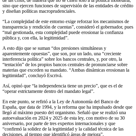
de las crisis, de manera que no se ciñen solo a la política monetaria,
sino que ejercen funciones de supervisión de las entidades de crédito
y diseñan políticas macroprudenciales.
“La complejidad de este entorno exige reforzar los mecanismos de
transparencia y rendición de cuentas”, consideró el gobernador, pues
“mal gestionada, esta complejidad puede erosionar la confianza
pública y, con ella, la legitimidad”.
A esto dijo que se suman “dos presiones simultáneas y
aparentemente opuestas”, que son, por un lado, una “creciente
interferencia política” sobre los bancos centrales, y, por otro, la
“tentación” de los propios bancos centrales de pronunciarse sobre
materias que exceden su mandato. “Ambas dinámicas erosionan la
legitimidad”, concluyó Escrivá.
Así, opinó que “la independencia tiene un precio”, que es el de
“operar estrictamente dentro del mandato legal”.
En este punto, se refirió a la Ley de Autonomía del Banco de
España, que data de 1994, y la reforma que ha impulsado desde que
llegó al máximo puesto del organismo. Señaló que se realizó una
autoevaluación en 2024 y 2025 de esta ley, con motivo de su 30
aniversario, por parte de tres expertos internacionales y que
“confirmó la solidez de la legitimidad y la calidad técnica de las
decisiones, al tiempo que identificó áreas de mejora”.