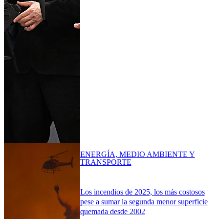
ENERGÍA, MEDIO AMBIENTE Y
TRANSPORTE
Los incendios de 2025, los más costosos
pese a sumar la segunda menor superficie
quemada desde 2002