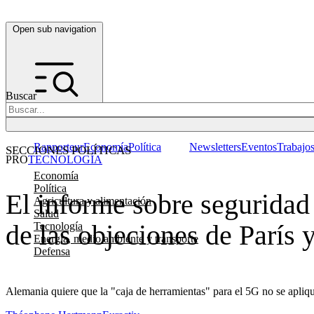
Open sub navigation
Buscar
Rapporteur
Economía
Política
Newsletters
Eventos
Trabajo
SECCIONES POLÍTICAS
PRO
TECNOLOGÍA
Economía
Política
El informe sobre seguridad
Agricultura y alimentación
Salud
de las objeciones de París 
Tecnología
Energía, medio ambiente y transporte
Defensa
Alemania quiere que la "caja de herramientas" para el 5G no se apliqu