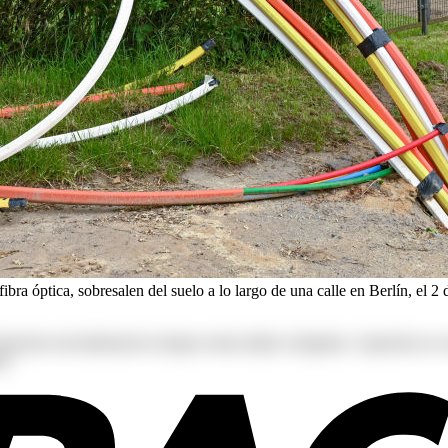
fibra óptica, sobresalen del suelo a lo largo de una calle en Berlín, el 2
s deserunt exercitationem in itaque rerum ullam voluptates. Asperiore
r!