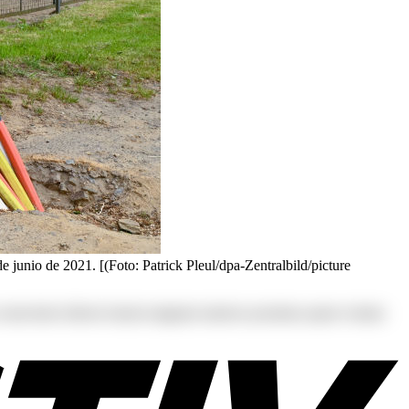
 de junio de 2021. [(Foto: Patrick Pleul/dpa-Zentralbild/picture
s at consectetur dolores harum magnam maiores possimus quam veniam