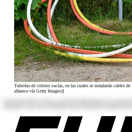
Tuberías de colores vacías, en las cuales se instalarán cables de 
alliance vía Getty Images)]
Lorem ipsum dolor sit amet, consectetur adipisicing elit. Ab corpori
voluptatum. Alias, iusto laudantium neque perspiciatis similique tenetu