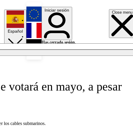
Iniciar sesión
Close menu
English
Español
Français
Has cerrado sesión.
Iniciar sesión
Modo oscuro
Deutsch
e votará en mayo, a pesar
er los cables submarinos.