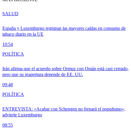
SALUD
España y Luxemburgo registran las mayores caídas en consumo de
tabaco diario en la UE
10:54
POLÍTICA
Irán afirma que el acuerdo sobre Ormuz con Omán está casi cerrado,
pero que su reapertura depende de EE. UU.
09:48
POLÍTICA
ENTREVISTA: «Acabar con Schengen no frenará el populismo»,
advierte Luxemburgo
08:55