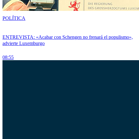
POLÍTICA
ENTREVISTA: «Acabar con Schengen no frenará el populismo»,
advierte Luxemburgo
08:55