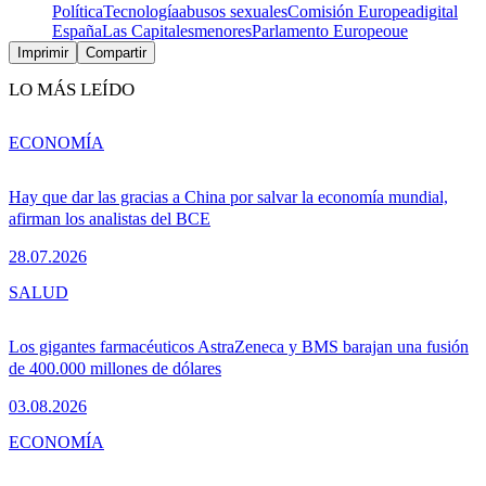
Política
Tecnología
abusos sexuales
Comisión Europea
digital
España
Las Capitales
menores
Parlamento Europeo
ue
Imprimir
Compartir
LO MÁS LEÍDO
ECONOMÍA
Hay que dar las gracias a China por salvar la economía mundial,
afirman los analistas del BCE
28.07.2026
SALUD
Los gigantes farmacéuticos AstraZeneca y BMS barajan una fusión
de 400.000 millones de dólares
03.08.2026
ECONOMÍA