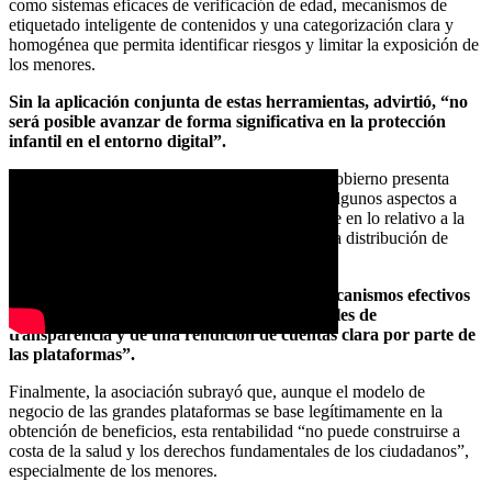
como sistemas eficaces de verificación de edad, mecanismos de
etiquetado inteligente de contenidos y una categorización clara y
homogénea que permita identificar riesgos y limitar la exposición de
los menores.
Sin la aplicación conjunta de estas herramientas, advirtió, “no
será posible avanzar de forma significativa en la protección
infantil en el entorno digital”.
La AETD también señaló que el anuncio del Gobierno presenta
“importantes inconcreciones” y se asemeja en algunos aspectos a
“una declaración de intenciones”, especialmente en lo relativo a la
investigación de los algoritmos que gobiernan la distribución de
contenidos.
En este sentido, alertó de la “ausencia de mecanismos efectivos
de auditoría algorítmica, de obligaciones reales de
transparencia y de una rendición de cuentas clara por parte de
las plataformas”.
Finalmente, la asociación subrayó que, aunque el modelo de
negocio de las grandes plataformas se base legítimamente en la
obtención de beneficios, esta rentabilidad “no puede construirse a
costa de la salud y los derechos fundamentales de los ciudadanos”,
especialmente de los menores.