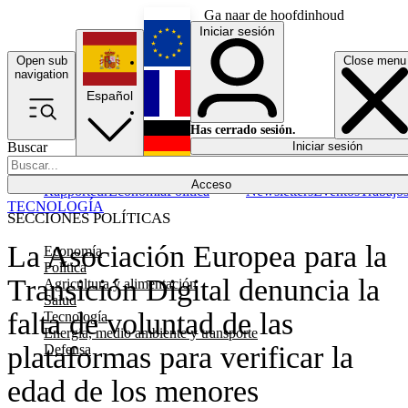
Ga naar de hoofdinhoud
Iniciar sesión
Open sub
Close menu
English
navigation
Español
Français
Has cerrado sesión.
Buscar
Iniciar sesión
Modo oscuro
Deutsch
Acceso
Rapporteur
Economía
Política
Newsletters
Eventos
Trabajo
TECNOLOGÍA
SECCIONES POLÍTICAS
La Asociación Europea para la
Economía
Política
Transición Digital denuncia la
Agricultura y alimentación
Salud
falta de voluntad de las
Tecnología
Energía, medio ambiente y transporte
plataformas para verificar la
Defensa
edad de los menores