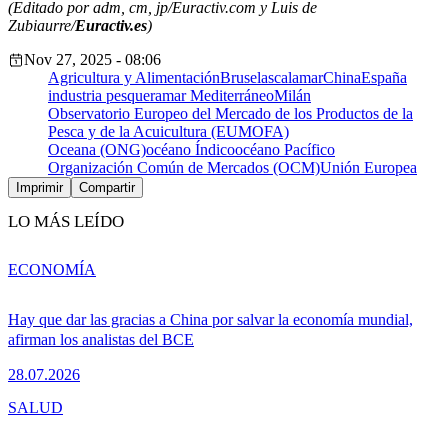
(Editado por adm, cm, jp/Euractiv.com y Luis de
Zubiaurre/
Euractiv.es
)
Nov 27, 2025 - 08:06
Agricultura y Alimentación
Bruselas
calamar
China
España
industria pesquera
mar Mediterráneo
Milán
Observatorio Europeo del Mercado de los Productos de la
Pesca y de la Acuicultura (EUMOFA)
Oceana (ONG)
océano Índico
océano Pacífico
Organización Común de Mercados (OCM)
Unión Europea
Imprimir
Compartir
LO MÁS LEÍDO
ECONOMÍA
Hay que dar las gracias a China por salvar la economía mundial,
afirman los analistas del BCE
28.07.2026
SALUD