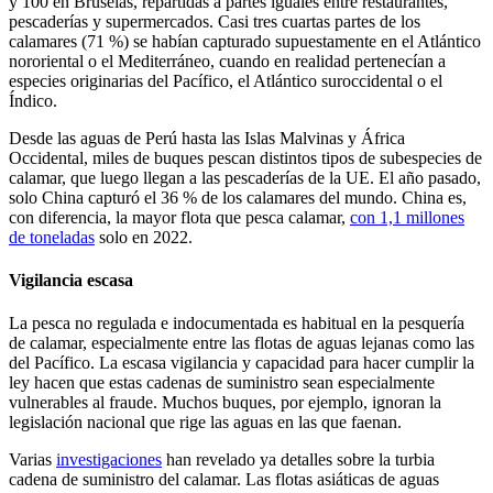
y 100 en Bruselas, repartidas a partes iguales entre restaurantes,
pescaderías y supermercados.
Casi tres cuartas partes de los
calamares (71 %) se habían capturado supuestamente en el Atlántico
nororiental o el Mediterráneo, cuando en realidad pertenecían a
especies originarias del Pacífico, el Atlántico suroccidental o el
Índico.
Desde las aguas de Perú hasta las Islas Malvinas y África
Occidental, miles de buques pescan distintos tipos de subespecies de
calamar, que luego llegan a las pescaderías de la UE. El año pasado,
solo China capturó el 36 % de los calamares del mundo. China es,
con diferencia, la mayor flota que pesca calamar,
con 1,1 millones
de toneladas
solo en 2022.
Vigilancia escasa
La pesca no regulada e indocumentada es habitual en la pesquería
de calamar, especialmente entre las flotas de aguas lejanas como las
del Pacífico. La escasa vigilancia y capacidad para hacer cumplir la
ley hacen que estas cadenas de suministro sean especialmente
vulnerables al fraude. Muchos buques, por ejemplo, ignoran la
legislación nacional que rige las aguas en las que faenan.
Varias
investigaciones
han revelado ya detalles sobre la turbia
cadena de suministro del calamar. Las flotas asiáticas de aguas