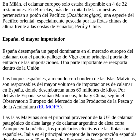
En Milán, el calamar europeo solo estaba disponible en 4 de 32
restaurantes. En Bruselas, más de la mitad de las muestras
pertenecían a potón del Pacífico (
Dosidicus gigas),
una especie del
Pacífico oriental, especialmente pescada por las flotas chinas de
altura frente a las costas de Ecuador, Perú y Chile
.
España, el mayor importador
España desempeña un papel dominante en el mercado europeo del
calamar, con el puerto gallego de Vigo como principal puerta de
entrada de las importaciones. Una parte importante se reexporta
dentro de la Unión.
Los buques españoles, a menudo con bandera de las Islas Malvinas,
son responsables del mayor volumen de importaciones de calamar
en España, donde desembarcan unos 69 millones de kilos. Por
detrás de España se sitúan Marruecos, India y China, según el
Observatorio Europeo del Mercado de los Productos de la Pesca y
de la Acuicultura
(EUMOFA
).
Las Islas Malvinas son el principal proveedor de la UE de
calamar
patagónico de aleta larga y de calamar argentino de aleta corta
.
Aunque en la práctica, los propietarios efectivos de las flotas son
españoles. Italia es el principal receptor de la reexportación española
de calamar, con 39 millones de kilos registrados en 2024.