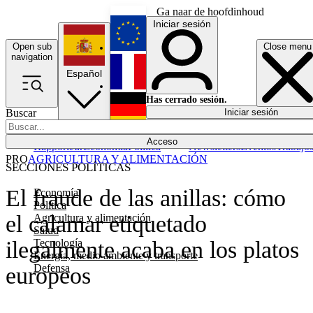
Ga naar de hoofdinhoud
Iniciar sesión
Open sub
Close menu
English
navigation
Español
Français
Has cerrado sesión.
Buscar
Iniciar sesión
Modo oscuro
Deutsch
Acceso
Rapporteur
Economía
Política
Newsletters
Eventos
Trabajo
PRO
AGRICULTURA Y ALIMENTACIÓN
SECCIONES POLÍTICAS
El fraude de las anillas: cómo
Economía
Política
el calamar etiquetado
Agricultura y alimentación
Salud
Tecnología
ilegalmente acaba en los platos
Energía, medio ambiente y transporte
Defensa
europeos