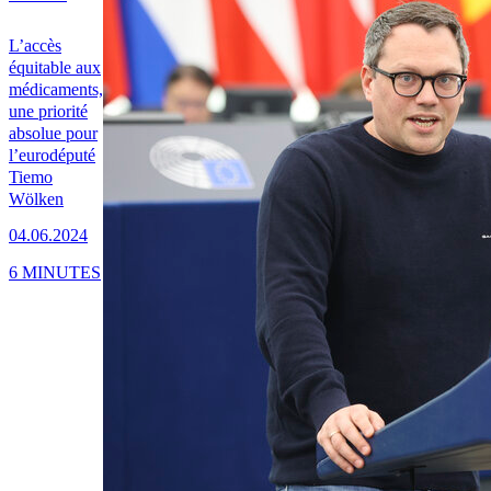
L’accès
équitable aux
médicaments,
une priorité
absolue pour
l’eurodéputé
Tiemo
Wölken
04.06.2024
6 MINUTES