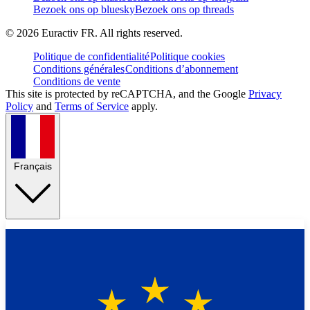
Bezoek ons op bluesky
Bezoek ons op threads
©
2026
Euractiv FR. All rights reserved.
Politique de confidentialité
Politique cookies
Conditions générales
Conditions d’abonnement
Conditions de vente
This site is protected by reCAPTCHA, and the Google
Privacy
Policy
and
Terms of Service
apply.
Français