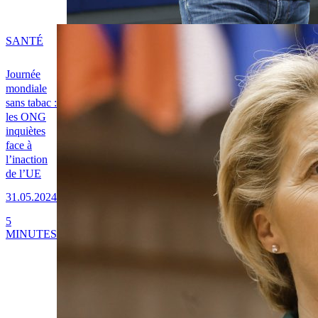
SANTÉ
Journée
mondiale
sans tabac :
les ONG
inquiètes
face à
l’inaction
de l’UE
31.05.2024
5
MINUTES