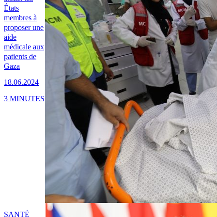
États
membres à
proposer une
aide
médicale aux
patients de
Gaza
18.06.2024
3 MINUTES
SANTÉ