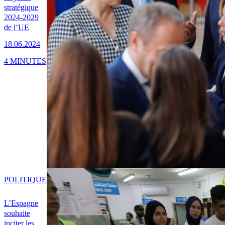
stratégique
2024-2029
de l’UE
18.06.2024
4 MINUTES
POLITIQUE
L’Espagne
souhaite
inciter les