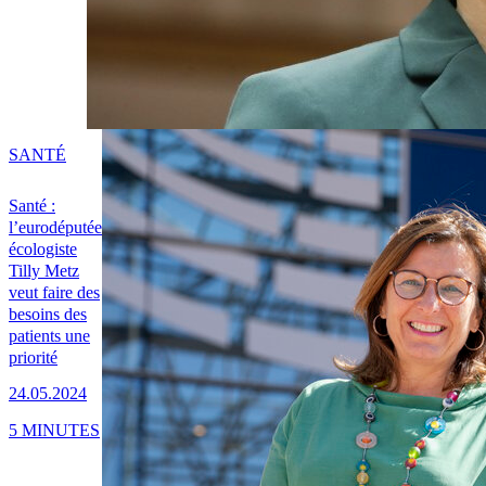
SANTÉ
Santé :
l’eurodéputée
écologiste
Tilly Metz
veut faire des
besoins des
patients une
priorité
24.05.2024
5 MINUTES