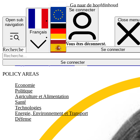
Ga naar de hoofdinhoud
Se connecter
Open sub
Close menu
English
navigation
Français
Deutsch
Vous êtes déconnecté.
Recherche
Se connecter
Español
Lumières éteintes
Se connecter
Rapporteur
Politique
Économie
Newsletters
Evénements
Em
POLICY AREAS
Economie
Politique
Agriculture et Alimentation
Santé
Technologies
Energie, Environnement et Transport
Défense