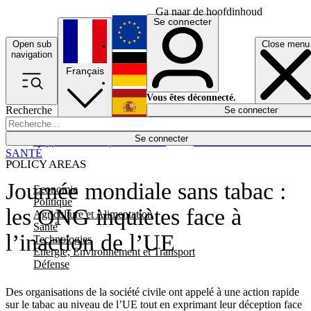
Ga naar de hoofdinhoud
Se connecter
Open sub
Close menu
English
navigation
Français
Deutsch
Vous êtes déconnecté.
Recherche
Se connecter
Español
Lumières éteintes
Se connecter
Rapporteur
Politique
Économie
Newsletters
Evénements
Em
SANTÉ
POLICY AREAS
Journée mondiale sans tabac :
Economie
Politique
les ONG inquiètes face à
Agriculture et Alimentation
Santé
l’inaction de l’UE
Technologies
Energie, Environnement et Transport
Défense
Des organisations de la société civile ont appelé à une action rapide
sur le tabac au niveau de l’UE tout en exprimant leur déception face