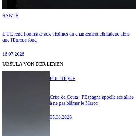
SANTÉ
L'UE rend hommage aux victimes du changement climatique alors
que l'Europe fond
16.07.2026
URSULA VON DER LEYEN
POLITIQUE
Crise de Ceuta : l’Espagne appelle ses alliés
à ne pas blâmer le Maroc
05.08.2026