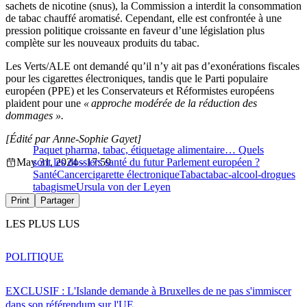
sachets de nicotine (snus), la Commission a interdit la consommation
de tabac chauffé aromatisé. Cependant, elle est confrontée à une
pression politique croissante en faveur d’une législation plus
complète sur les nouveaux produits du tabac.
Les Verts/ALE ont demandé qu’il n’y ait pas d’exonérations fiscales
pour les cigarettes électroniques, tandis que le Parti populaire
européen (PPE) et les Conservateurs et Réformistes européens
plaident pour une
« approche modérée de la réduction des
dommages ».
[Édité par Anne-Sophie Gayet]
Paquet pharma, tabac, étiquetage alimentaire… Quels
May 31, 2024 - 17:59
sont les dossiers santé du futur Parlement européen ?
Santé
Cancer
cigarette électronique
Tabac
tabac-alcool-drogues
tabagisme
Ursula von der Leyen
Print
Partager
LES PLUS LUS
POLITIQUE
EXCLUSIF : L'Islande demande à Bruxelles de ne pas s'immiscer
dans son référendum sur l'UE