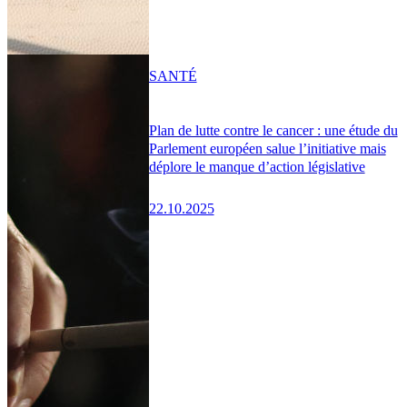
SANTÉ
Plan de lutte contre le cancer : une étude du
Parlement européen salue l’initiative mais
déplore le manque d’action législative
22.10.2025