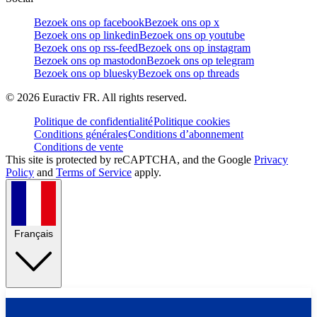
Bezoek ons op facebook
Bezoek ons op x
Bezoek ons op linkedin
Bezoek ons op youtube
Bezoek ons op rss-feed
Bezoek ons op instagram
Bezoek ons op mastodon
Bezoek ons op telegram
Bezoek ons op bluesky
Bezoek ons op threads
©
2026
Euractiv FR. All rights reserved.
Politique de confidentialité
Politique cookies
Conditions générales
Conditions d’abonnement
Conditions de vente
This site is protected by reCAPTCHA, and the Google
Privacy
Policy
and
Terms of Service
apply.
Français