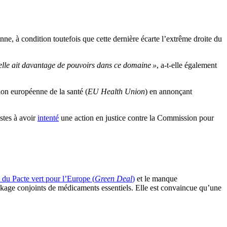
e, à condition toutefois que cette dernière écarte l’extrême droite du
qu’elle ait davantage de pouvoirs dans ce domaine »
, a-t-elle également
ion européenne de la santé (
EU Health Union
) en annonçant
stes à avoir
intenté
une action en justice contre la Commission pour
 du Pacte vert pour l’Europe (
Green Deal
)
et le manque
ckage conjoints de médicaments essentiels. Elle est convaincue qu’une