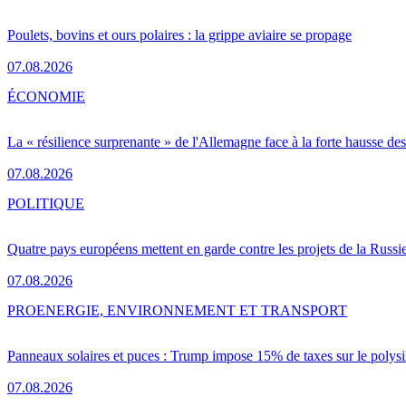
Poulets, bovins et ours polaires : la grippe aviaire se propage
07.08.2026
ÉCONOMIE
La « résilience surprenante » de l'Allemagne face à la forte hausse de
07.08.2026
POLITIQUE
Quatre pays européens mettent en garde contre les projets de la Russi
07.08.2026
PRO
ENERGIE, ENVIRONNEMENT ET TRANSPORT
Panneaux solaires et puces : Trump impose 15% de taxes sur le polysi
07.08.2026