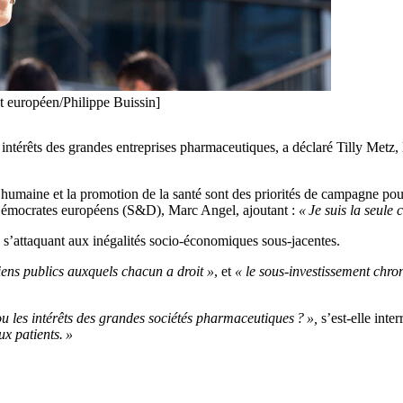
t européen/Philippe Buissin]
x intérêts des grandes entreprises pharmaceutiques, a déclaré Tilly Met
et humaine et la promotion de la santé sont des priorités de campagne p
 et Démocrates européens (S&D), Marc Angel, ajoutant :
« Je suis la seule
n s’attaquant aux inégalités socio-économiques sous-jacentes.
biens publics auxquels chacun a droit »
, et
« le sous-investissement chron
ou les intérêts des grandes sociétés pharmaceutiques ? »,
s’est-elle inte
ux patients. »