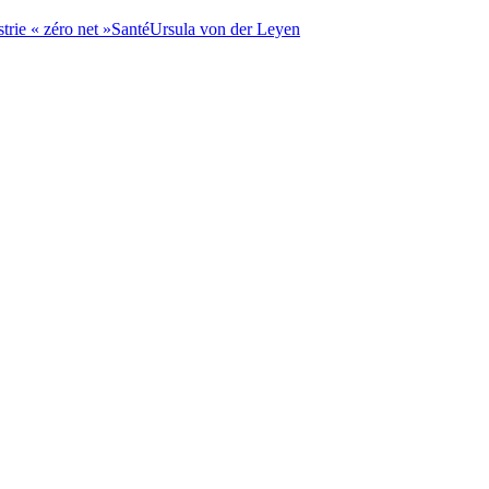
rie « zéro net »
Santé
Ursula von der Leyen