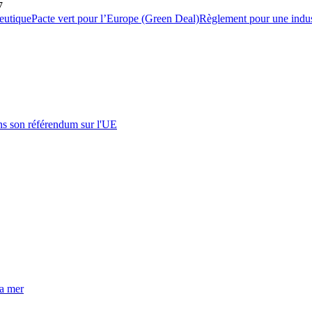
7
eutique
Pacte vert pour l’Europe (Green Deal)
Règlement pour une indust
s son référendum sur l'UE
la mer