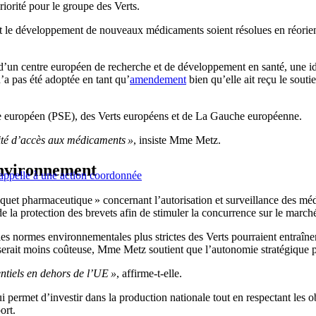
iorité pour le groupe des Verts.
t le développement de nouveaux médicaments soient résolues en réorienta
d’un centre européen de recherche et de développement en santé, une idé
’a pas été adoptée en tant qu’
amendement
bien qu’elle ait reçu le so
ste européen (PSE), des Verts européens et de La Gauche européenne.
ité d’accès aux médicaments »
, insiste Mme Metz.
environnement
 appelle à une action coordonnée
uet pharmaceutique » concernant l’autorisation et surveillance des médi
a protection des brevets afin de stimuler la concurrence sur le marché
es normes environnementales plus strictes des Verts pourraient entraîne
 serait moins coûteuse, Mme Metz soutient que l’autonomie stratégique p
ntiels en dehors de l’UE »
, affirme-t-elle.
ui permet d’investir dans la production nationale tout en respectant les ob
ort.