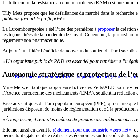
La lutte contre la résistance aux antimicrobiens (RAM) est une autre pr
Tilly Metz propose que les défaillances du marché dans la recherche e
publique [avant] le profit privé »
.
La Luxembourgeoise a été l’une des premières à
proposer
la création 
les leçons tirées de la pandémie de Covid. Cependant, la proposition n
règlementation pharmaceutique.
Aujourd’hui, l’idée bénéficie de nouveau du soutien du Parti sociali
« Un organisme public de R&D est essentiel pour remédier à l’inégal
Autonomie stratégique et protection de l’
Résistance aux antimicrobiens : la présidence belge du Conseil
Mme Metz, en tant que rapporteure fictive des Verts/ALE pour le « paq
l’Agence européenne des médicaments (EMA), soutient la réduction de l
Face aux critiques du Parti populaire européen (PPE), qui estime que l
juridictions disposant de moins de règlementation et où la production
« À long terme, il sera plus coûteux de produire des médicaments esse
Elle met aussi en avant le
règlement pour une industrie « zéro net »
, q
permettrait également de réaliser des économies sur les coûts de transp