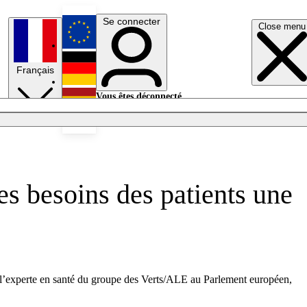
Se connecter
Close menu
English
Français
Deutsch
Vous êtes déconnecté.
Se connecter
Español
Lumières éteintes
es besoins des patients une
z, l’experte en santé du groupe des Verts/ALE au Parlement européen,