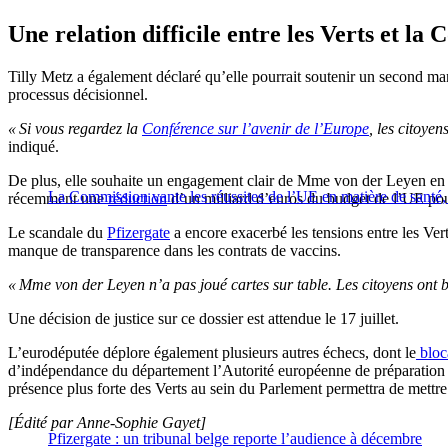
Une relation difficile entre les Verts et la
Tilly Metz a également déclaré qu’elle pourrait soutenir un second ma
processus décisionnel.
« Si vous regardez la
Conférence sur l’avenir de l’Europe
, les citoye
indiqué.
De plus, elle souhaite un engagement clair de Mme von der Leyen en ma
La Commission vante les réussites de l’UE en matière de santé, 
récemment une
réduction
d’un milliard d’euros du budget de l’UE pou
Le scandale du
Pfizergate
a encore exacerbé les tensions entre les Ver
manque de transparence dans les contrats de vaccins.
« Mme von der Leyen n’a pas joué cartes sur table. Les citoyens ont 
Une décision de justice sur ce dossier est attendue le 17 juillet.
L’eurodéputée déplore également plusieurs autres échecs, dont le
bloca
d’indépendance du département l’Autorité européenne de préparation e
présence plus forte des Verts au sein du Parlement permettra de mettr
[Édité par Anne-Sophie Gayet]
Pfizergate : un tribunal belge reporte l’audience à décembre