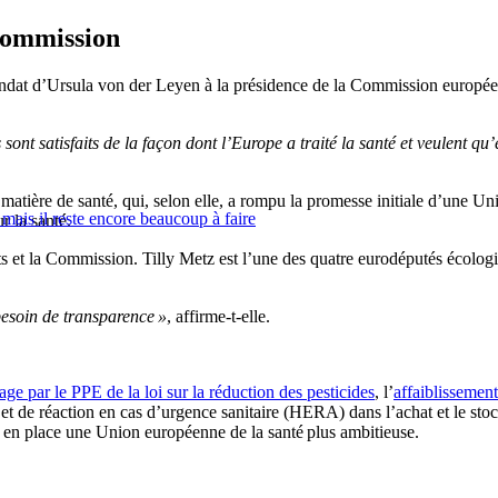
 Commission
ndat d’Ursula von der Leyen à la présidence de la Commission européenn
ns sont satisfaits de la façon dont l’Europe a traité la santé et veulent 
tière de santé, qui, selon elle, a rompu la promesse initiale d’une Un
mais il reste encore beaucoup à faire
r la santé.
ts et la Commission. Tilly Metz est l’une des quatre eurodéputés écologi
besoin de transparence »
, affirme-t-elle.
ge par le PPE de la loi sur la réduction des pesticides
, l’
affaiblissement
t de réaction en cas d’urgence sanitaire (HERA) dans l’achat et le sto
e en place une Union européenne de la santé plus ambitieuse.