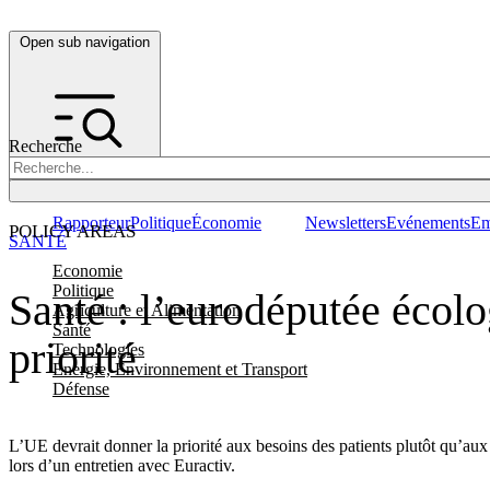
Open sub navigation
Recherche
Rapporteur
Politique
Économie
Newsletters
Evénements
Em
POLICY AREAS
SANTÉ
Economie
Politique
Santé : l’eurodéputée écolo
Agriculture et Alimentation
Santé
priorité
Technologies
Energie, Environnement et Transport
Défense
L’UE devrait donner la priorité aux besoins des patients plutôt qu’au
lors d’un entretien avec Euractiv.