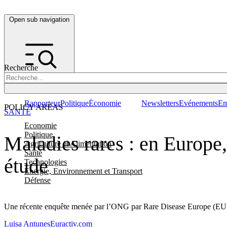
Open sub navigation
Recherche
Rapporteur
Politique
Économie
Newsletters
Evénements
Em
POLICY AREAS
SANTÉ
Economie
Politique
Maladies rares : en Europe,
Agriculture et Alimentation
Santé
étude
Technologies
Energie, Environnement et Transport
Défense
Une récente enquête menée par l’ONG par Rare Disease Europe (EURORD
Luisa Antunes
Euractiv.com