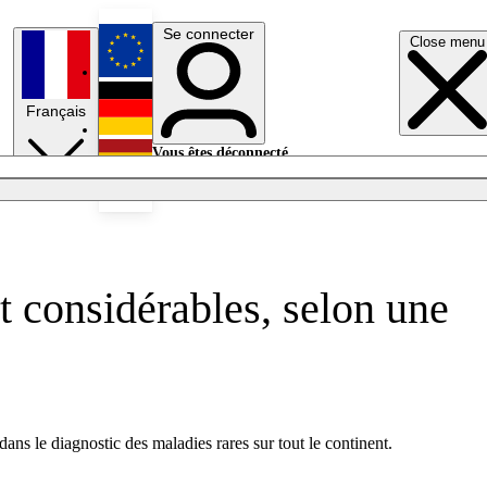
Se connecter
Close menu
English
Français
Deutsch
Vous êtes déconnecté.
Se connecter
Español
Lumières éteintes
nt considérables, selon une
 le diagnostic des maladies rares sur tout le continent.