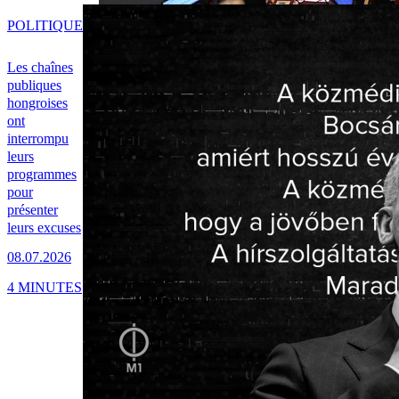
POLITIQUE
Les chaînes
publiques
hongroises
ont
interrompu
leurs
programmes
pour
présenter
leurs excuses
08.07.2026
4 MINUTES