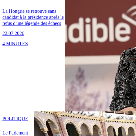
La Hongrie se retrouve sans
candidat à la présidence après le
refus d'une légende des échecs
22.07.2026
4 MINUTES
POLITIQUE
Le Parlement