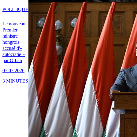
POLITIQUE
Le nouveau
Premier
ministre
hongrois
accusé d'«
autocratie »
par Orbán
07.07.2026
3 MINUTES