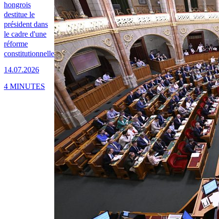
hongrois
destitue le
président dans
le cadre d'une
réforme
constitutionnelle
14.07.2026
4 MINUTES