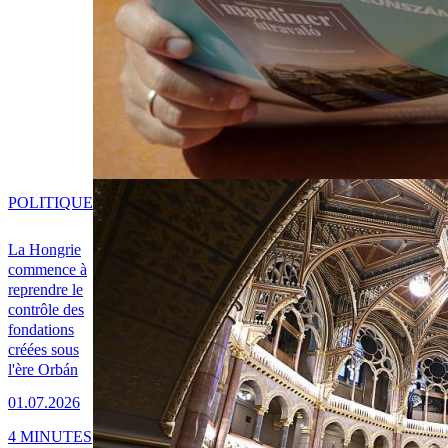
POLITIQUE
La Hongrie
commence à
reprendre le
contrôle des
fondations
créées sous
l'ère Orbán
01.07.2026
4 MINUTES