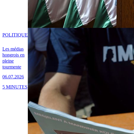
POLITIQUE
Les médias
hongrois en
pleine
tourmente
06.07.2026
5 MINUTES