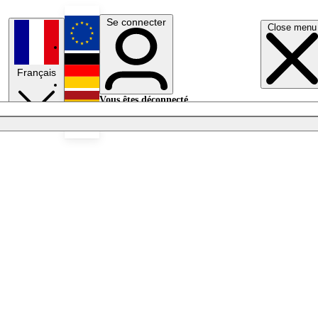
Se connecter
Close menu
English
Français
Deutsch
Vous êtes déconnecté.
Se connecter
Español
Lumières éteintes