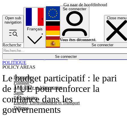
Ga naar de hoofdinhoud
Se connecter
Open sub
Close menu
English
navigation
Français
Deutsch
Vous êtes déconnecté.
Recherche
Se connecter
Español
Lumières éteintes
Se connecter
Rapporteur
Politique
Économie
Newsletters
Evénements
Em
POLITIQUE
POLICY AREAS
Le budget participatif : le pari
Economie
Politique
de l’UE pour renforcer la
Agriculture et Alimentation
Santé
confiance dans les
Technologies
Energie, Environnement et Transport
gouvernements
Défense