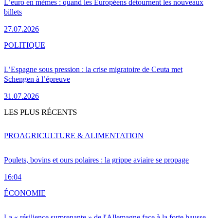
L’euro en mèmes : quand les Européens détournent les nouveaux
billets
27.07.2026
POLITIQUE
L’Espagne sous pression : la crise migratoire de Ceuta met
Schengen à l’épreuve
31.07.2026
LES PLUS RÉCENTS
PRO
AGRICULTURE & ALIMENTATION
Poulets, bovins et ours polaires : la grippe aviaire se propage
16:04
ÉCONOMIE
La « résilience surprenante » de l'Allemagne face à la forte hausse