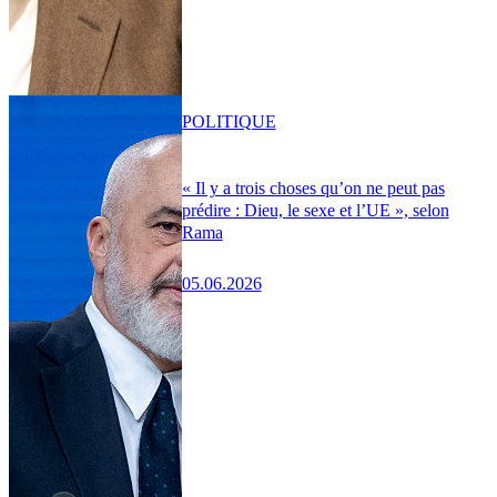
POLITIQUE
« Il y a trois choses qu’on ne peut pas
prédire : Dieu, le sexe et l’UE », selon
Rama
05.06.2026