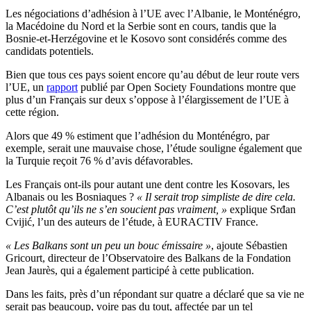
Les négociations d’adhésion à l’UE avec l’Albanie, le Monténégro,
la Macédoine du Nord et la Serbie sont en cours, tandis que la
Bosnie-et-Herzégovine et le Kosovo sont considérés comme des
candidats potentiels.
Bien que tous ces pays soient encore qu’au début de leur route vers
l’UE, un
rapport
publié par Open Society Foundations montre que
plus d’un Français sur deux s’oppose à l’élargissement de l’UE à
cette région.
Alors que 49 % estiment que l’adhésion du Monténégro, par
exemple, serait une mauvaise chose, l’étude souligne également que
la Turquie reçoit 76 % d’avis défavorables.
Les Français ont-ils pour autant une dent contre les Kosovars, les
Albanais ou les Bosniaques ?
« Il serait trop simpliste de dire cela.
C’est plutôt qu’ils ne s’en soucient pas vraiment, »
explique Srđan
Cvijić, l’un des auteurs de l’étude, à EURACTIV France.
« Les Balkans sont un peu un bouc émissaire »
, ajoute Sébastien
Gricourt, directeur de l’Observatoire des Balkans de la Fondation
Jean Jaurès, qui a également participé à cette publication.
Dans les faits, près d’un répondant sur quatre a déclaré que sa vie ne
serait pas beaucoup, voire pas du tout, affectée par un tel