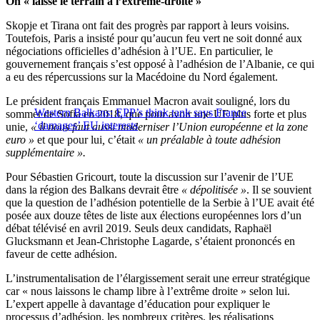
On « laisse le terrain à l’extrême-droite »
Skopje et Tirana ont fait des progrès par rapport à leurs voisins.
Toutefois, Paris a insisté pour qu’aucun feu vert ne soit donné aux
négociations officielles d’adhésion à l’UE. En particulier, le
gouvernement français s’est opposé à l’adhésion de l’Albanie, ce qui
a eu des répercussions sur la Macédoine du Nord également.
Le président français Emmanuel Macron avait souligné, lors du
Western Balkans: EPP’s think tank says France
sommet de Sofia en 2018, que pour avoir une UE plus forte et plus
‘damages’ EU interests
unie,
« il nous faut aussi moderniser l’Union européenne et la zone
euro »
et que pour lui
,
c’était
« un préalable à toute adhésion
supplémentaire ».
Pour Sébastien Gricourt, toute la discussion sur l’avenir de l’UE
dans la région des Balkans devrait être
« dépolitisée »
. Il se souvient
que la question de l’adhésion potentielle de la Serbie à l’UE avait été
posée aux douze têtes de liste aux élections européennes lors d’un
débat télévisé en avril 2019. Seuls deux candidats, Raphaël
Glucksmann et Jean-Christophe Lagarde, s’étaient prononcés en
faveur de cette adhésion.
L’instrumentalisation de l’élargissement serait une erreur stratégique
car « nous laissons le champ libre à l’extrême droite » selon lui.
L’expert appelle à davantage d’éducation pour expliquer le
processus d’adhésion, les nombreux critères, les réalisations