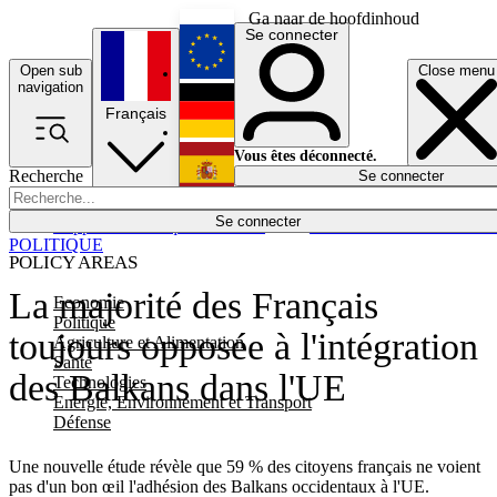
Ga naar de hoofdinhoud
Se connecter
Open sub
Close menu
English
navigation
Français
Deutsch
Vous êtes déconnecté.
Recherche
Se connecter
Español
Lumières éteintes
Se connecter
Rapporteur
Politique
Économie
Newsletters
Evénements
Em
POLITIQUE
POLICY AREAS
La majorité des Français
Economie
Politique
toujours opposée à l'intégration
Agriculture et Alimentation
Santé
des Balkans dans l'UE
Technologies
Energie, Environnement et Transport
Défense
Une nouvelle étude révèle que 59 % des citoyens français ne voient
pas d'un bon œil l'adhésion des Balkans occidentaux à l'UE.