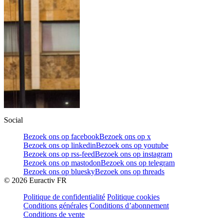
Social
Bezoek ons op facebook
Bezoek ons op x
Bezoek ons op linkedin
Bezoek ons op youtube
Bezoek ons op rss-feed
Bezoek ons op instagram
Bezoek ons op mastodon
Bezoek ons op telegram
Bezoek ons op bluesky
Bezoek ons op threads
©
2026
Euractiv FR
Politique de confidentialité
Politique cookies
Conditions générales
Conditions d’abonnement
Conditions de vente