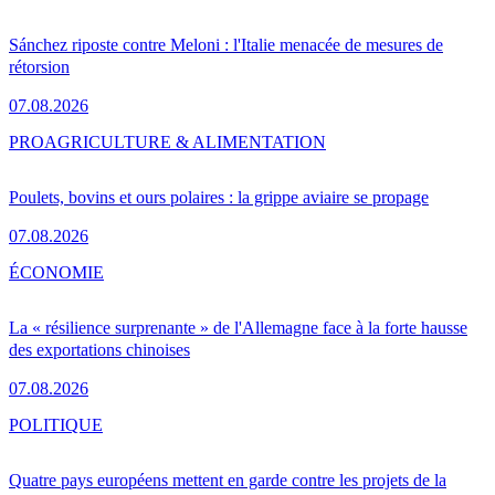
Sánchez riposte contre Meloni : l'Italie menacée de mesures de
rétorsion
07.08.2026
PRO
AGRICULTURE & ALIMENTATION
Poulets, bovins et ours polaires : la grippe aviaire se propage
07.08.2026
ÉCONOMIE
La « résilience surprenante » de l'Allemagne face à la forte hausse
des exportations chinoises
07.08.2026
POLITIQUE
Quatre pays européens mettent en garde contre les projets de la