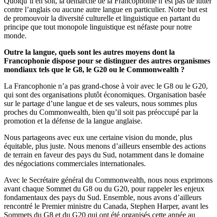
Quoiqu’il en soit, la démarche de la Francophonie n’est pas de lutter
contre l’anglais ou aucune autre langue en particulier. Notre but est
de promouvoir la diversité culturelle et linguistique en partant du
principe que tout monopole linguistique est néfaste pour notre
monde.
Outre la langue, quels sont les autres moyens dont la
Francophonie dispose pour se distinguer des autres organismes
mondiaux tels que le G8, le G20 ou le Commonwealth ?
La Francophonie n’a pas grand-chose à voir avec le G8 ou le G20,
qui sont des organisations plutôt économiques. Organisation basée
sur le partage d’une langue et de ses valeurs, nous sommes plus
proches du Commonwealth, bien qu’il soit pas préoccupé par la
promotion et la défense de la langue anglaise.
Nous partageons avec eux une certaine vision du monde, plus
équitable, plus juste. Nous menons d’ailleurs ensemble des actions
de terrain en faveur des pays du Sud, notamment dans le domaine
des négociations commerciales internationales.
Avec le Secrétaire général du Commonwealth, nous nous exprimons
avant chaque Sommet du G8 ou du G20, pour rappeler les enjeux
fondamentaux des pays du Sud. Ensemble, nous avons d’ailleurs
rencontré le Premier ministre du Canada, Stephen Harper, avant les
Sommets du G8 et du G20 qui ont été organisés cette année au