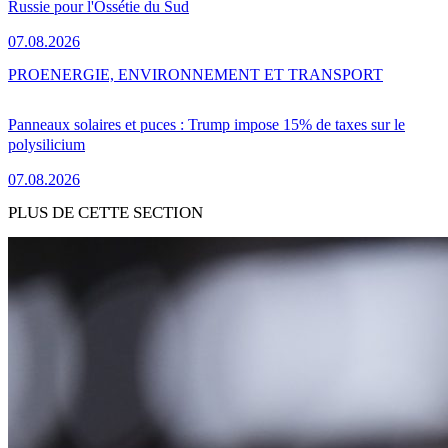
Russie pour l'Ossétie du Sud
07.08.2026
PRO
ENERGIE, ENVIRONNEMENT ET TRANSPORT
Panneaux solaires et puces : Trump impose 15% de taxes sur le
polysilicium
07.08.2026
PLUS DE CETTE SECTION