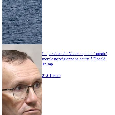
Le paradoxe du Nobel : quand l’autorité
morale norvégienne se heurte à Donald
Trump
21.01.2026