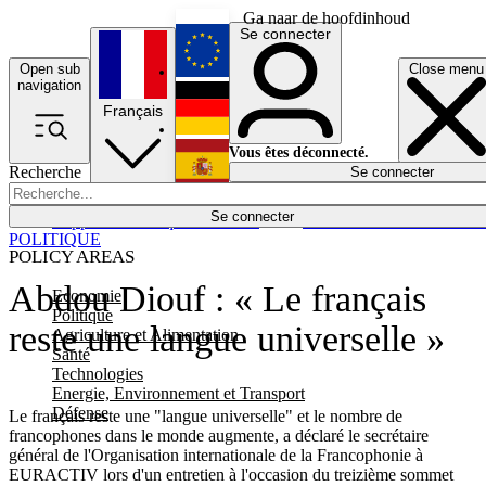
Ga naar de hoofdinhoud
Se connecter
Open sub
Close menu
English
navigation
Français
Deutsch
Vous êtes déconnecté.
Recherche
Se connecter
Español
Lumières éteintes
Se connecter
Rapporteur
Politique
Économie
Newsletters
Evénements
Em
POLITIQUE
POLICY AREAS
Abdou Diouf : « Le français
Economie
Politique
reste une langue universelle »
Agriculture et Alimentation
Santé
Technologies
Energie, Environnement et Transport
Défense
Le français reste une "langue universelle" et le nombre de
francophones dans le monde augmente, a déclaré le secrétaire
général de l'Organisation internationale de la Francophonie à
EURACTIV lors d'un entretien à l'occasion du treizième sommet